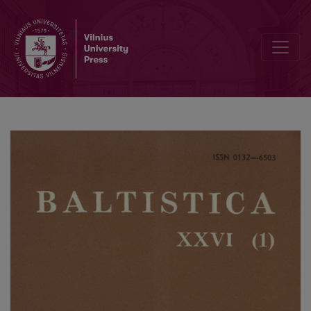
Borussica 3: Über die Herkunft der Form <i>kaūlins</i> in der Pr