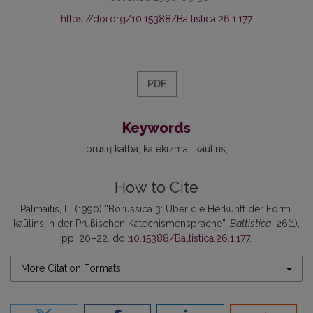
https://doi.org/10.15388/Baltistica.26.1.177
PDF
Keywords
prūsų kalba
katekizmai
kaūlins
How to Cite
Palmaitis, L. (1990) “Borussica 3: Über die Herkunft der Form
kaūlins in der Prußischen Katechismensprache”,
Baltistica
, 26(1),
pp. 20–22. doi:
10.15388/Baltistica.26.1.177
.
More Citation Formats