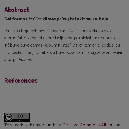
Abstract
Dėl formos
kaūlins
kilmės prūsų katekizmų kalboje
Prūsų kalboje galūnės
–C’an/-s
ir
–Cin/-s
buvo akuzatyvo
alomorfai, o kadangi
l
koreliacijos pagal minkštumą nebuvo
ir
l
buvo suvokiamas kaip „minkštas", visi
a-
kamieniai žodžiai su
tuo paskutiniuoju priebalsiu buvo suvokiami tarsi
ja-/i-
kamieniai:
acc. pl.
kaūlins.
References
This work is licensed under a
Creative Commons Attribution