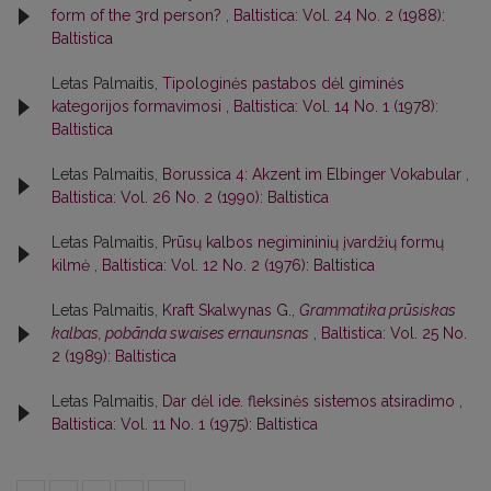
form of the 3rd person?
,
Baltistica: Vol. 24 No. 2 (1988):
Baltistica
Letas Palmaitis,
Tipologinės pastabos dėl giminės
kategorijos formavimosi
,
Baltistica: Vol. 14 No. 1 (1978):
Baltistica
Letas Palmaitis,
Borussica 4: Akzent im Elbinger Vokabular
,
Baltistica: Vol. 26 No. 2 (1990): Baltistica
Letas Palmaitis,
Prūsų kalbos negimininių įvardžių formų
kilmė
,
Baltistica: Vol. 12 No. 2 (1976): Baltistica
Letas Palmaitis,
Kraft Skalwynas G.,
Grammatika prūsiskas
kalbas, pobānda swaises ernaunsnas
,
Baltistica: Vol. 25 No.
2 (1989): Baltistica
Letas Palmaitis,
Dar dėl ide. fleksinės sistemos atsiradimo
,
Baltistica: Vol. 11 No. 1 (1975): Baltistica