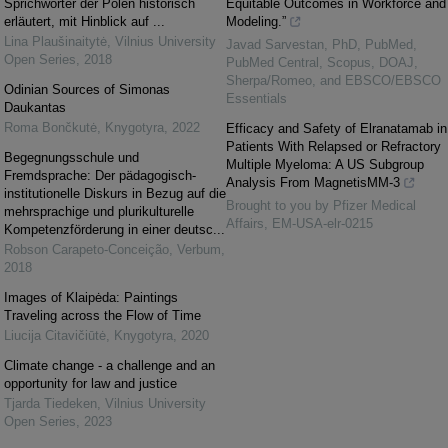
Sprichwörter der Polen historisch
Equitable Outcomes in Workforce and
erläutert, mit Hinblick auf ...
Modeling.”
Lina Plaušinaitytė
,
Vilnius University
Javad Sarvestan, PhD, PubMed,
Open Series
,
2018
PubMed Central, Scopus, DOAJ,
Sherpa/Romeo, and EBSCO/EBSCO
Odinian Sources of Simonas
Essentials
Daukantas
Roma Bončkutė
,
Knygotyra
,
2022
Efficacy and Safety of Elranatamab in
Patients With Relapsed or Refractory
Begegnungsschule und
Multiple Myeloma: A US Subgroup
Fremdsprache: Der pädagogisch-
Analysis From MagnetisMM-3
institutionelle Diskurs in Bezug auf die
Brought to you by Pfizer Medical
mehrsprachige und plurikulturelle
Affairs, EM-USA-elr-0215
Kompetenzförderung in einer deutsc...
Robson Carapeto-Conceição
,
Verbum
,
2018
Images of Klaipėda: Paintings
Traveling across the Flow of Time
Liucija Citavičiūtė
,
Knygotyra
,
2020
Climate change - a challenge and an
opportunity for law and justice
Tjarda Tiedeken
,
Vilnius University
Open Series
,
2023