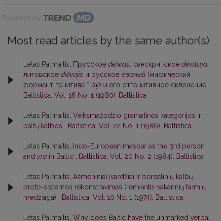
Powered by
Most read articles by the same author(s)
Letas Palmaitis,
Прусское
deiwas
: санскритское
devásya
,
литовское
diẽvojis
и русское
евоный
(мифический
формант генитива *
-si̯o
и его отгенитивное склонение
,
Baltistica: Vol. 16 No. 1 (1980): Baltistica
Letas Palmaitis,
Veiksmažodžio gramatinės kategorijos ir
baltų kalbos
,
Baltistica: Vol. 22 No. 1 (1986): Baltistica
Letas Palmaitis,
Indo-European masdar as the 3rd person
and
yrà
in Baltic
,
Baltistica: Vol. 20 No. 2 (1984): Baltistica
Letas Palmaitis,
Asmeniniai įvardžiai ir borealinių kalbų
proto-sistemos rekonstravimas (remiantis vakarinių tarmių
medžiaga)
,
Baltistica: Vol. 10 No. 1 (1974): Baltistica
Letas Palmaitis,
Why does Baltic have the unmarked verbal