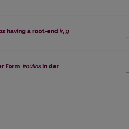
bs having a root-end
k
,
g
der Form
kaūlins
in der