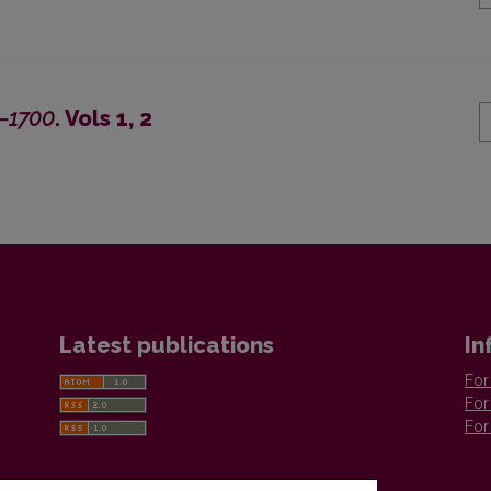
0–1700
. Vols 1, 2
Latest publications
In
For
For
For