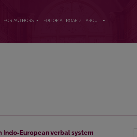
FOR AUTHORS
EDITORIAL BOARD
ABOUT
in Indo-European verbal system