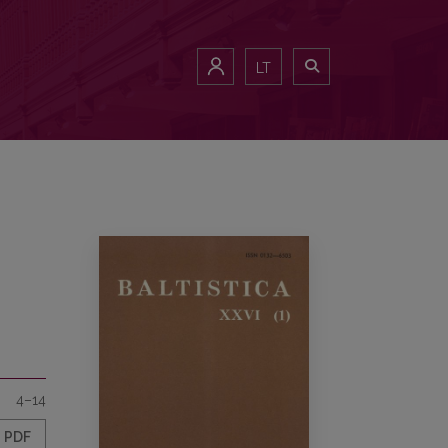
LT
4–14
PDF