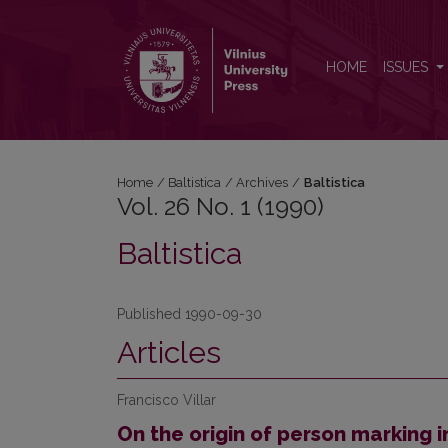
Vol. 26 No. 1 (1990): Baltistica
HOME
ISSUES
Home
/
Baltistica
/
Archives
/
Baltistica
Vol. 26 No. 1 (1990)
Baltistica
Published 1990-09-30
Articles
Francisco Villar
On the origin of person marking 