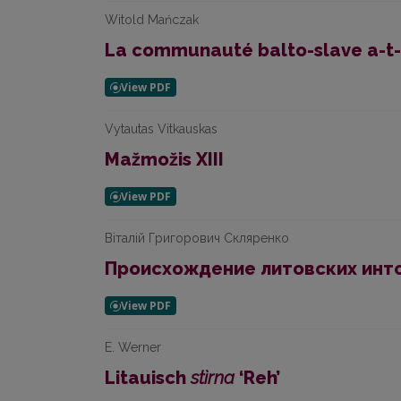
Witold Mańczak
La communauté balto-slave a-t-e
Vytautas Vitkauskas
Mažmožis XIII
Віталій Григорович Скляренко
Происхождение литовских инт
E. Werner
Litauisch
stìrna
‘Reh’