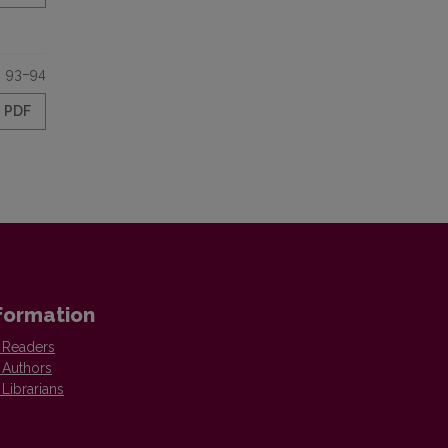
93–94
PDF
formation
 Readers
 Authors
 Librarians