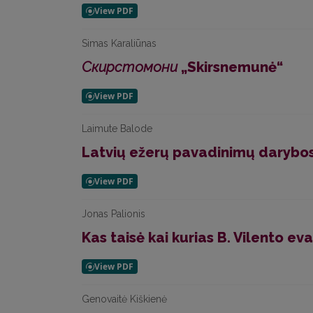
Simas Karaliūnas
Скирстомони
„Skirsnemunė“
Laimute Balode
Latvių ežerų pavadinimų darybos
Jonas Palionis
Kas taisė kai kurias B. Vilento ev
Genovaitė Kiškienė