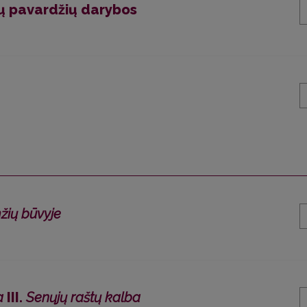
škų pavardžių darybos
mžių būvyje
a
III.
Senųjų raštų kalba