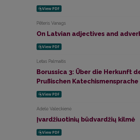
Pēteris Vanags
On Latvian adjectives and adver
Letas Palmaitis
Borussica 3: Über die Herkunft 
Prußischen Katechismensprache
Adelė Valeckienė
Įvardžiuotinių būdvardžių kilmė