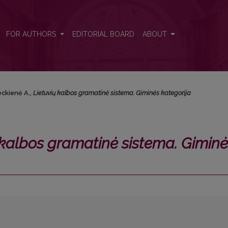
. Giminės kategorija</i>
FOR AUTHORS
EDITORIAL BOARD
ABOUT
eckienė A.,
Lietuvių kalbos gramatinė sistema. Giminės kategorija
 kalbos gramatinė sistema. Gimin