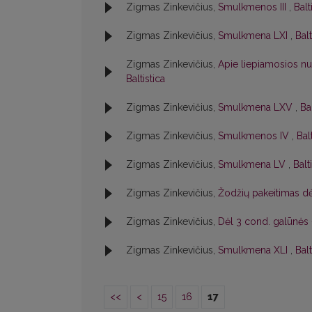
Zigmas Zinkevičius,
Smulkmenos III
,
Balt
Zigmas Zinkevičius,
Smulkmena LXI
,
Balt
Zigmas Zinkevičius,
Apie liepiamosios n
Baltistica
Zigmas Zinkevičius,
Smulkmena LXV
,
Ba
Zigmas Zinkevičius,
Smulkmenos IV
,
Bal
Zigmas Zinkevičius,
Smulkmena LV
,
Balt
Zigmas Zinkevičius,
Žodžių pakeitimas dė
Zigmas Zinkevičius,
Dėl 3 cond. galūnės
Zigmas Zinkevičius,
Smulkmena XLI
,
Balt
<<
<
15
16
17