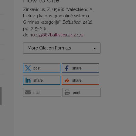
How to Cite
Zinkevičius, Z. (1988) “Valeckienė A.,
Lietuvių kalbos gramatinė sistema.
Giminės kategorija”,
Baltistica
, 24(2),
pp. 215–216.
doi:
10.15388/baltistica.24.2.172
.
More Citation Formats
post
share
share
share
mail
print