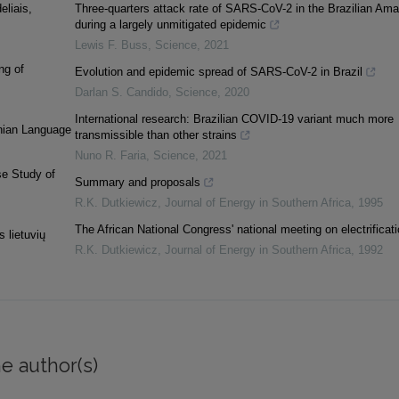
eliais,
Three-quarters attack rate of SARS-CoV-2 in the Brazilian Am
during a largely unmitigated epidemic
Lewis F. Buss
,
Science
,
2021
ng of
Evolution and epidemic spread of SARS-CoV-2 in Brazil
Darlan S. Candido
,
Science
,
2020
International research: Brazilian COVID-19 variant much more
anian Language
transmissible than other strains
Nuno R. Faria
,
Science
,
2021
se Study of
Summary and proposals
R.K. Dutkiewicz
,
Journal of Energy in Southern Africa
,
1995
The African National Congress' national meeting on electrificat
 lietuvių
R.K. Dutkiewicz
,
Journal of Energy in Southern Africa
,
1992
e author(s)