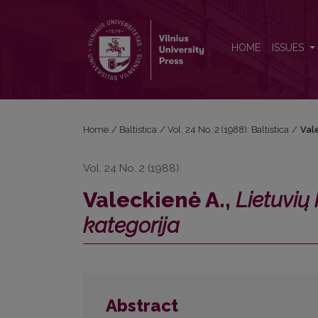
Valeckienė A., <i>Lietuvių kalbos gramatinė sistema
HOME
ISSUES
Home
/
Baltistica
/
Vol. 24 No. 2 (1988): Baltistica
/
Val
Vol. 24 No. 2 (1988)
Valeckienė A.,
Lietuvių
kategorija
Abstract