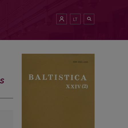
LT
ės