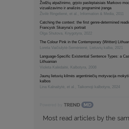
Žodžių atpažinimo, grįsto paslėptaisiais Markovo mod
vizualizavimo ir analizės programinė įranga
Živilė Ringelienė, et al.
,
Information & Media
,
2011
Catching the context: the first genre-determined readi
Francysk Skaryna’s portrait
Olga Shutova
,
Knygotyra
,
2022
The Colour Pink in the Contemporary (Written) Lithu
Loreta Vaičiulytė-Semėnienė
,
Lietuvių kalba
,
2021
Language-Specific Existential Sentence Types: a Ca
Lithuanian
Violeta Kalėdaitė
,
Kalbotyra
,
2008
Jaunų lietuvių kilmės argentiniečių motyvacija mokytis
kalbos
Lina Kalnaitytė, et al.
,
Taikomoji kalbotyra
,
2024
Powered by
Most read articles by the sam