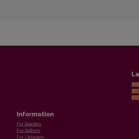
La
Information
For Readers
For Authors
For Librarians