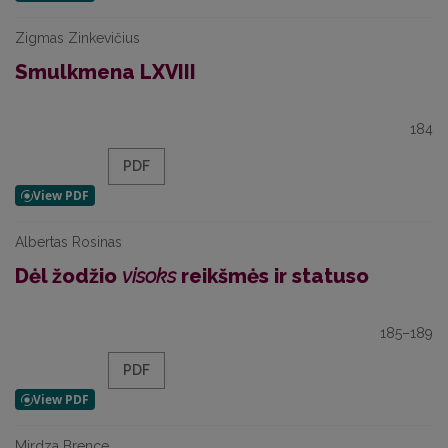
Zigmas Zinkevičius
Smulkmena LXVIII
184
PDF
Albertas Rosinas
Dėl žodžio
visoks
reikšmės ir statuso
185–189
PDF
Mirdza Brence