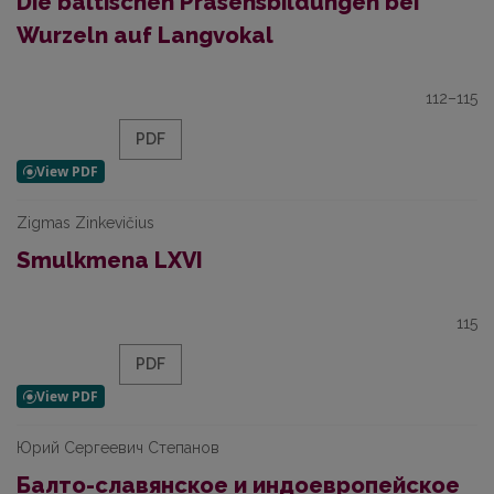
Die baltischen Präsensbildungen bei
Wurzeln auf Langvokal
112–115
PDF
Zigmas Zinkevičius
Smulkmena LXVI
115
PDF
Юрий Сергеевич Степанов
Балто-славянское и индоевропейское