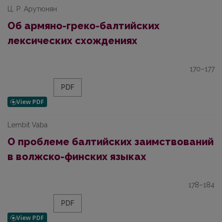
Ц. Р. Арутюнян
Об армяно-греко-балтийских
лексических схождениях
170–177
PDF
Lembit Vaba
О проблеме балтийских заимствований
в волжско-финских языках
178–184
PDF