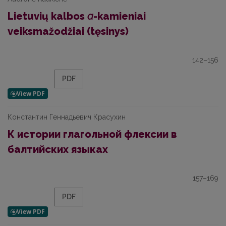
Lietuvių kalbos
a
-kamieniai
veiksmažodžiai (tęsinys)
142–156
PDF
Константин Геннадьевич Красухин
К истории глагольной флексии в
балтийских языках
157–169
PDF