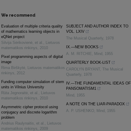
We recommend
Evaluation of multiple criteria quality
SUBJECT AND AUTHOR INDEX TO
of mathematics learning objects in
VOL. LXIV
eQNet project
The Musical Quarterly
,
1978
Silvija Sėrikovienė, et al.
,
Lietuvos
IX.—NEW BOOKS
matematikos rinkinys
,
2010
A. M. RITCHIE
,
Mind
,
1955
Pixel programming aspects of digital
image
QUARTERLY BOOK-LIST
Rima Birškytė
,
Lietuvos matematikos
CAROLYN BRYANT
,
The Musical
rinkinys
,
2012
Quarterly
,
1978
Funding computer simulation of stem
IV.—THE FUNDAMENTAL IDEAS OF
units in Vilnius University
PANSOMATISM1
Rūta Jegnoraitė, et al.
,
Lietuvos
Mind
,
1955
matematikos rinkinys
,
2010
A NOTE ON THE LIAR-PARADOX
Asymmetric cipher protocol using
A. P. USHENKO
,
Mind
,
1955
conjugacy and discrete logarithm
problem
Andrius Raulynaitis, et al.
,
Lietuvos
matematikos rinkinys
,
2009