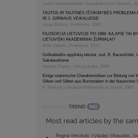
Loreta Vaicekauskienė
,
Scandinavistica Vilnensis
,
20
TAUTOS IR TAUTINĖS IŠTIKIMYBĖS PROBLEMA 
IR J. GIRNIAUS VEIKALUOSE
Jonas Balčius
,
Problemos
,
2008
FILOSOFIJA LIETUVOJE PO 1989: KĄ APIE TAI B
LIETUVIŠKI AKADEMINIAI ŽURNALAI?
Aldis Gedutis
,
Problemos
,
2010
Griškabūdžio apylinkių tekstai, sud. R. Bacevičiūtė, 
Sakalauskienė
Aldonas Pupkis
,
Lietuvių kalba
,
2009
Einige statistische Charakteristiken zur Bildung von 
Silben und Silben aus Buchstaben in der litauischen
R. Merkytė
,
Lithuanian Mathematical Journal
,
1962
Powered by
Most read articles by the sam
Regina Venckutė, Vytautas Vitkauskas,
Jon