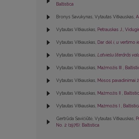
Baltistica
Bronys Savukynas, Vytautas Vitkauskas,
A
Vytautas Vitkauskas,
Petrauskas J., Vidugir
Vytautas Vitkauskas,
Dar dėl
i
,
u
vertimo
i
Vytautas Vitkauskas,
Latviešu literārās va
Vytautas Vitkauskas,
Mažmožis III
,
Baltist
Vytautas Vitkauskas,
Mėsos pavadinimai 
Vytautas Vitkauskas,
Mažmožis II
,
Baltisti
Vytautas Vitkauskas,
Mažmožis I
,
Baltisti
Gertrūda Savičiūtė, Vytautas Vitkauskas,
P
No. 2 (1976): Baltistica