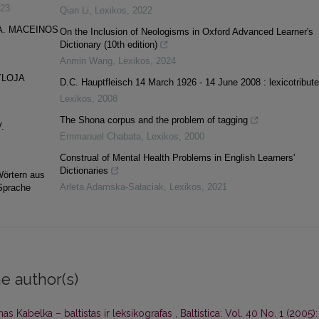
23
Qian Li
,
Lexikos
,
2022
A. MACEINOS
On the Inclusion of Neologisms in Oxford Advanced Learner's
Dictionary (10th edition)
Anmin Wang
,
Lexikos
,
2024
YLOJA
D.C. Hauptfleisch 14 March 1926 - 14 June 2008 : lexicotribute
Lexikos
,
2008
The Shona corpus and the problem of tagging
V.
Emmanuel Chabata
,
Lexikos
,
2000
Construal of Mental Health Problems in English Learners'
Dictionaries
Wörtern aus
Arleta Adamska-Sałaciak
,
Lexikos
,
2021
 Sprache
e author(s)
as Kabelka – baltistas ir leksikografas
,
Baltistica: Vol. 40 No. 1 (2005):