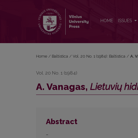
A. Vanagas, <i>Lietuvių hidronimų žodynas</i>
HOME
ISSUES
Home
/
Baltistica
/
Vol. 20 No. 1 (1984): Baltistica
/
A. 
Vol. 20 No. 1 (1984)
A. Vanagas,
Lietuvių hi
Abstract
–