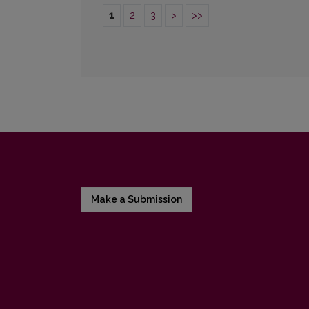
1
2
3
>
>>
Make a Submission