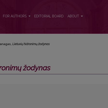
FOR AUTHORS
EDITORIAL BOARD
ABOUT
Vanagas,
Lietuvių hidronimų žodynas
dronimų žodynas