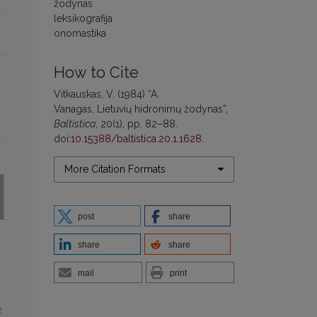
žodynas
leksikografija
onomastika
How to Cite
Vitkauskas, V. (1984) “A.
Vanagas, Lietuvių hidronimų žodynas”,
Baltistica
, 20(1), pp. 82–88.
doi:
10.15388/baltistica.20.1.1628
.
More Citation Formats
post
share
share
share
mail
print