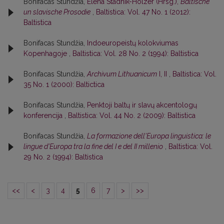
Bonifacas Stundžia,
Elena Stadnik-Holzer (Hrsg.),
Baltische
un slavische Prosodie
,
Baltistica: Vol. 47 No. 1 (2012):
Baltistica
Bonifacas Stundžia,
Indoeuropeistų kolokviumas
Kopenhagoje
,
Baltistica: Vol. 28 No. 2 (1994): Baltistica
Bonifacas Stundžia,
Archivum Lithuanicum
I, II
,
Baltistica: Vol.
35 No. 1 (2000): Baltictica
Bonifacas Stundžia,
Penktoji baltų ir slavų akcentologų
konferencija
,
Baltistica: Vol. 44 No. 2 (2009): Baltistica
Bonifacas Stundžia,
La formazione dell'Europa linguistica: le
lingue d'Europa tra la fine del I e del II millenio
,
Baltistica: Vol.
29 No. 2 (1994): Baltistica
<<
<
3
4
5
6
7
>
>>