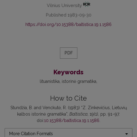
Vilnius University
Published 1983-09-30
https://doi.org/10.15388/baltistica.19.1.1586
PDF
Keywords
lituanistika
istorinė gramatika
How to Cite
Stundžia, B. and Venckutė, R. (1983) “Z. Zinkevičius, Lietuvių
kalbos istorinė gramatika”,
Baltistica
, 19(1), pp. 91–97.
doi:
10.15388/baltistica.19.1.1586
.
More Citation Formats