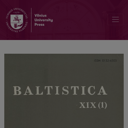
Z. Zinkevičius, <i>Lietuvių kalbos istorinė gramatika</i>