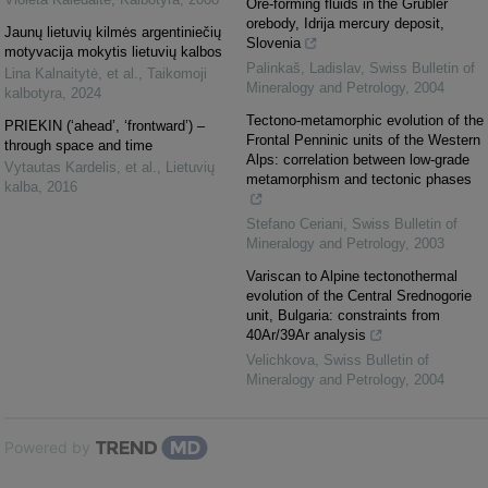
Ore-forming fluids in the Grübler
orebody, Idrija mercury deposit,
Jaunų lietuvių kilmės argentiniečių
Slovenia
motyvacija mokytis lietuvių kalbos
Palinkaš, Ladislav
,
Swiss Bulletin of
Lina Kalnaitytė, et al.
,
Taikomoji
Mineralogy and Petrology
,
2004
kalbotyra
,
2024
Tectono-metamorphic evolution of the
PRIEKIN (‘ahead’, ‘frontward’) –
Frontal Penninic units of the Western
through space and time
Alps: correlation between low-grade
Vytautas Kardelis, et al.
,
Lietuvių
metamorphism and tectonic phases
kalba
,
2016
Stefano Ceriani
,
Swiss Bulletin of
Mineralogy and Petrology
,
2003
Variscan to Alpine tectonothermal
evolution of the Central Srednogorie
unit, Bulgaria: constraints from
40Ar/39Ar analysis
Velichkova
,
Swiss Bulletin of
Mineralogy and Petrology
,
2004
Powered by