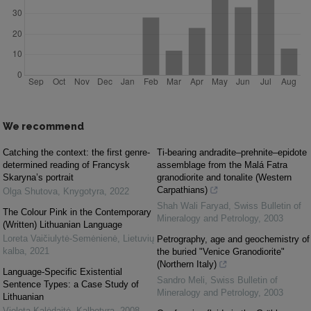
We recommend
Catching the context: the first genre-
Ti-bearing andradite–prehnite–epidote
determined reading of Francysk
assemblage from the Malá Fatra
Skaryna’s portrait
granodiorite and tonalite (Western
Carpathians)
Olga Shutova
,
Knygotyra
,
2022
Shah Wali Faryad
,
Swiss Bulletin of
The Colour Pink in the Contemporary
Mineralogy and Petrology
,
2003
(Written) Lithuanian Language
Loreta Vaičiulytė-Semėnienė
,
Lietuvių
Petrography, age and geochemistry of
kalba
,
2021
the buried "Venice Granodiorite"
(Northern Italy)
Language-Specific Existential
Sandro Meli
,
Swiss Bulletin of
Sentence Types: a Case Study of
Mineralogy and Petrology
,
2003
Lithuanian
Violeta Kalėdaitė
,
Kalbotyra
,
2008