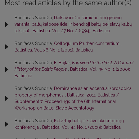
Most read articles by the same author(s)
Bonifacas Stundžia,
Daiktavardžio kamienų bei giminių
variantai baltų kalbose (Ide. ir bendroji baltų bei slavų kalbų
leksika)
,
Baltistica: Vol. 27 No. 2 (1994): Baltistica
Bonifacas Stundžia,
Colloquium Pruthenicum tertium
,
Baltistica: Vol. 36 No. 1 (2001): Baltistica
Bonifacas Stundžia,
E. Bojtár,
Foreword to the Past. A Cultural
History of the Baltic People
,
Baltistica: Vol. 35 No. 1 (2000):
Baltictica
Bonifacas Stundžia,
Dominance as an accentual (prosodic)
property of morphemes
,
Baltistica: 2011: Baltistica /
Supplement 7: Proceedings of the 6th International
Workshop on Balto-Slavic Accentology
Bonifacas Stundžia,
Ketvirtoji baltų ir slavų akcentologų
konferencija
,
Baltistica: Vol. 44 No. 1 (2009): Baltistica