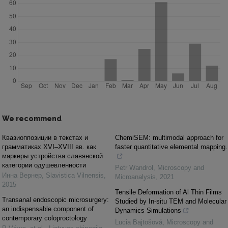
We recommend
Квазиоппозиции в текстах и
ChemiSEM: multimodal approach for
грамматиках XVI–XVIII вв. как
faster quantitative elemental mapping.
маркеры устройства славянской
категории одушевленности
Petr Wandrol
,
Microscopy and
Инна Вернер
,
Slavistica Vilnensis
,
Microanalysis
,
2021
2015
Tensile Deformation of Al Thin Films
Transanal endoscopic microsurgery:
Studied by In-situ TEM and Molecular
an indispensable component of
Dynamics Simulations
contemporary coloproctology
Lucia Bajtošová
,
Microscopy and