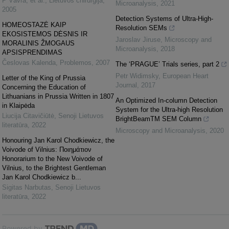
P Vávra, et al.
,
Lietuvos chirurgija
,
Microanalysis
,
2021
2005
Detection Systems of Ultra-High-
HOMEOSTAZĖ KAIP
Resolution SEMs
EKOSISTEMOS DĖSNIS IR
Jaroslav Jiruse
,
Microscopy and
MORALINIS ŽMOGAUS
Microanalysis
,
2018
APSISPRENDIMAS
Česlovas Kalenda
,
Problemos
,
2007
The ‘PRAGUE’ Trials series, part 2
Petr Widimsky
,
European Heart
Letter of the King of Prussia
Journal
,
2017
Concerning the Education of
Lithuanians in Prussia Written in 1807
An Optimized In-column Detection
in Klaipėda
System for the Ultra-high Resolution
Liucija Citavičiūtė
,
Senoji Lietuvos
BrightBeamTM SEM Column
literatūra
,
2022
Microscopy and Microanalysis
,
2020
Honouring Jan Karol Chodkiewicz, the
Voivode of Vilnius: Ποιημάτιον
Honorarium to the New Voivode of
Vilnius, to the Brightest Gentleman
Jan Karol Chodkiewicz b...
Sigitas Narbutas
,
Senoji Lietuvos
literatūra
,
2022
Powered by