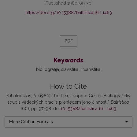
Published 1980-09-30
https://doi.org/10.15388/baltistica.16.1.1463
PDF
Keywords
bibliografija
slavistika
lituanistika
How to Cite
Sabaliauskas, A. (1980) “Jan Petr, Leopold Geitler, Bibliografický
soupis vĕdeckých prací s přehledem jeho činnosti”,
Baltistica
,
16(1), pp. 97–98. doi:
10.15388/baltistica.16.1.1463
.
More Citation Formats