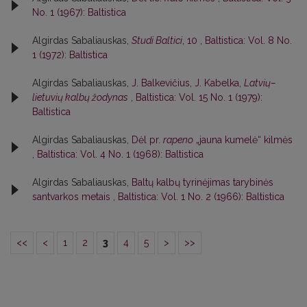
No. 1 (1967): Baltistica
Algirdas Sabaliauskas,
Studi Baltici
, 10
,
Baltistica: Vol. 8 No.
1 (1972): Baltistica
Algirdas Sabaliauskas,
J. Balkevičius, J. Kabelka,
Latvių–
lietuvių kalbų žodynas
,
Baltistica: Vol. 15 No. 1 (1979):
Baltistica
Algirdas Sabaliauskas,
Dėl pr.
rapeno
„jauna kumelė“ kilmės
,
Baltistica: Vol. 4 No. 1 (1968): Baltistica
Algirdas Sabaliauskas,
Baltų kalbų tyrinėjimas tarybinės
santvarkos metais
,
Baltistica: Vol. 1 No. 2 (1966): Baltistica
<<
<
1
2
3
4
5
>
>>