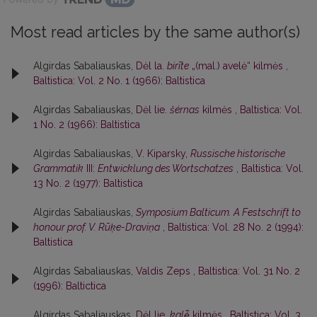
Most read articles by the same author(s)
Algirdas Sabaliauskas,
Dėl la.
birīte
„(mal.) avelė“ kilmės
,
Baltistica: Vol. 2 No. 1 (1966): Baltistica
Algirdas Sabaliauskas,
Dėl lie.
šérnas
kilmės
,
Baltistica: Vol.
1 No. 2 (1966): Baltistica
Algirdas Sabaliauskas,
V. Kiparsky,
Russische historische
Grammatik
III:
Entwicklung des Wortschatzes
,
Baltistica: Vol.
13 No. 2 (1977): Baltistica
Algirdas Sabaliauskas,
Symposium Balticum. A Festschrift to
honour prof. V. Rūķe-Draviņa
,
Baltistica: Vol. 28 No. 2 (1994):
Baltistica
Algirdas Sabaliauskas,
Valdis Zeps
,
Baltistica: Vol. 31 No. 2
(1996): Baltictica
Algirdas Sabaliauskas,
Dėl lie.
kalė̃
kilmės
,
Baltistica: Vol. 3