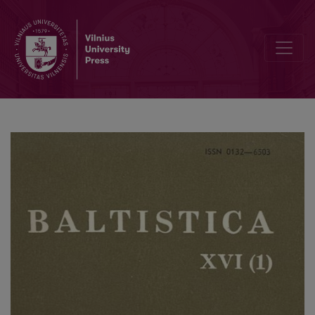
Jan Petr, Leopold Geitler, <i>Bibliografický soupis vĕdeckých prac