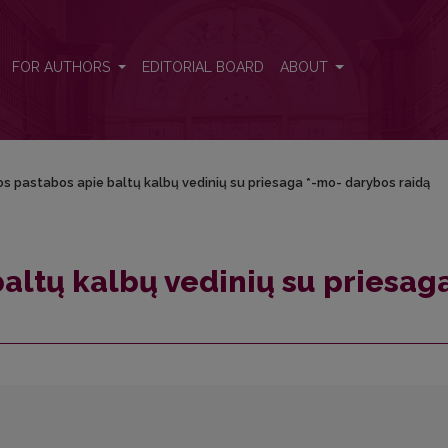
ga *-mo- darybos raidą
FOR AUTHORS
EDITORIAL BOARD
ABOUT
os pastabos apie baltų kalbų vedinių su priesaga *-mo- darybos raidą
altų kalbų vedinių su priesaga