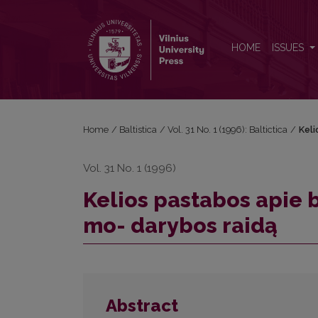
Kelios pastabos apie baltų kalbų vedinių su priesa
HOME
ISSUES
Home
/
Baltistica
/
Vol. 31 No. 1 (1996): Baltictica
/
Keli
Vol. 31 No. 1 (1996)
Kelios pastabos apie b
mo- darybos raidą
Abstract