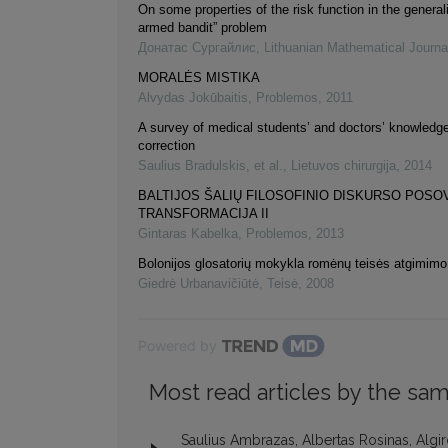
On some properties of the risk function in the genera
armed bandit” problem
Донатас Сургайлис
,
Lithuanian Mathematical Journa
MORALĖS MISTIKA
Alvydas Jokūbaitis
,
Problemos
,
2011
A survey of medical students’ and doctors’ knowledge 
correction
Saulius Bradulskis, et al.
,
Lietuvos chirurgija
,
2014
BALTIJOS ŠALIŲ FILOSOFINIO DISKURSO POSO
TRANSFORMACIJA II
Gintaras Kabelka
,
Problemos
,
2013
Bolonijos glosatorių mokykla romėnų teisės atgimimo
Giedrė Urbanavičiūtė
,
Teisė
,
2008
Powered by
Most read articles by the sam
Saulius Ambrazas, Albertas Rosinas, Algir