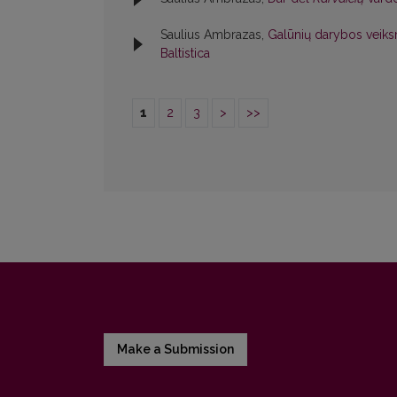
Saulius Ambrazas,
Galūnių darybos veiks
Baltistica
1
2
3
>
>>
Make a Submission