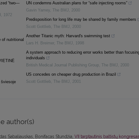
lized “two—
UN condemns Australian plans for “safe injecting rooms”
Gavin Yamey
,
The BMJ
,
2000
l
,
1972
Predisposition for long life may be shared by family members
Scott Gottlieb
,
The BMJ
,
2000
Another Titanic myth: Harvard's swimming test
of nutritional
Lars H. Breimer
,
The BMJ
,
1998
A system approach to reducing error works better than focusin
individuals
VIETINĖ
British Medical Journal Publishing Group
,
The BMJ
,
2000
US concedes on cheaper drug production in Brazil
Scott Gottlieb
,
The BMJ
,
2001
 šviesoje
e author(s)
das Sabaliauskas, Bonifacas Stundžia,
VII tarptautinis baltistų kongresa