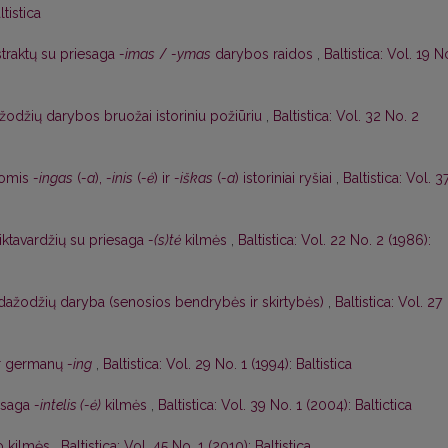
ltistica
traktų su priesaga
-imas
/
-ymas
darybos raidos
,
Baltistica: Vol. 19 N
žodžių darybos bruožai istoriniu požiūriu
,
Baltistica: Vol. 32 No. 2
gomis
-ingas
(
-a
),
-inis
(
-ė
) ir
-iškas
(
-a
) istoriniai ryšiai
,
Baltistica: Vol. 3
iktavardžių su priesaga
-(s)tė
kilmės
,
Baltistica: Vol. 22 No. 2 (1986):
ardažodžių daryba (senosios bendrybės ir skirtybės)
,
Baltistica: Vol. 27
r germanų
-ing
,
Baltistica: Vol. 29 No. 1 (1994): Baltistica
esaga
-intelis (-ė)
kilmės
,
Baltistica: Vol. 39 No. 1 (2004): Baltictica
o kilmės
,
Baltistica: Vol. 45 No. 1 (2010): Baltistica