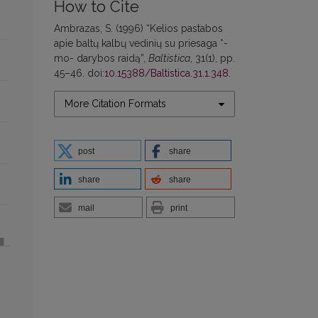
How to Cite
Ambrazas, S. (1996) “Kelios pastabos
apie baltų kalbų vedinių su priesaga *-
mo- darybos raidą”,
Baltistica
, 31(1), pp.
45–46. doi:
10.15388/Baltistica.31.1.348
.
More Citation Formats
post
share
share
share
mail
print