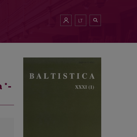
LT
 *-