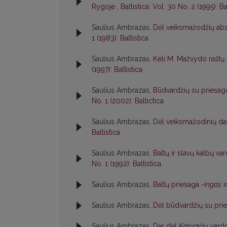
Rygoje
,
Baltistica: Vol. 30 No. 2 (1995): Ba
Saulius Ambrazas,
Dėl veiksmažodžių abs
1 (1983): Baltistica
Saulius Ambrazas,
Keli M. Mažvydo raštų 
(1997): Baltistica
Saulius Ambrazas,
Būdvardžių su priesa
No. 1 (2002): Baltictica
Saulius Ambrazas,
Dėl veiksmažodinių da
Baltistica
Saulius Ambrazas,
Baltų ir slavų kalbų v
No. 1 (1992): Baltistica
Saulius Ambrazas,
Baltų priesaga
-ingas
i
Saulius Ambrazas,
Dėl būdvardžių su pri
Saulius Ambrazas,
Dar dėl
Kárvaičių
vard