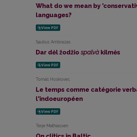
What do we mean by 'conservat
languages?
Saulius Ambrazas
Dar dėl žodžio
spalvà
kilmės
Tomáš Hoskovec
Le temps comme catégorie verba
l'indoeuropéen
Terje Mathiassen
On clitics in Baltic