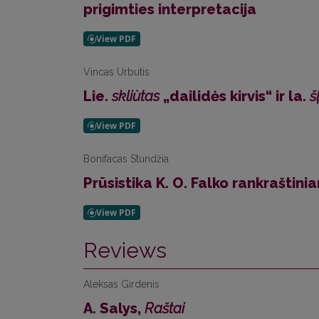
prigimties interpretacija
Vincas Urbutis
Lie.
skliùtas
„dailidės kirvis“ ir la.
š
Bonifacas Stundžia
Prūsistika K. O. Falko rankraštin
Reviews
Aleksas Girdenis
A. Salys,
Raštai