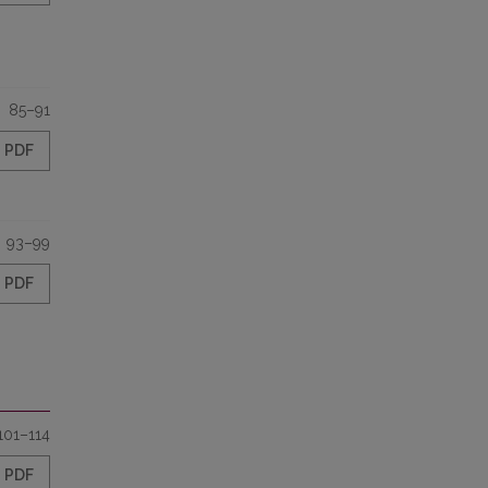
85–91
PDF
93–99
PDF
101–114
PDF