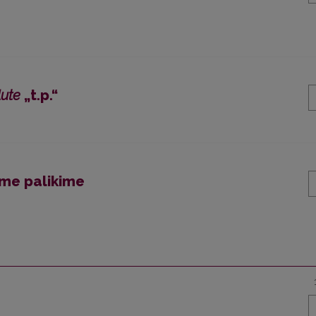
ļute
„t.p.“
iame palikime