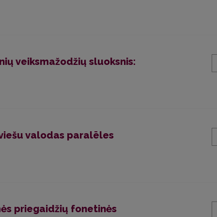
ių veiksmažodžių sluoksnis:
uviešu valodas paralēles
ės priegaidžių fonetinės