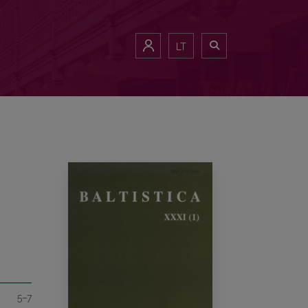
LT
5–7