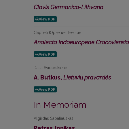
Clavis Germanico-Lithvana
Сергей Юрьевич Темчин
Analecta Indoeuropeae Cracoviensia
Dalia Sviderskienė
A. Butkus,
Lietuvių pravardės
In Memoriam
Algirdas Sabaliauskas
Petras Jonikas