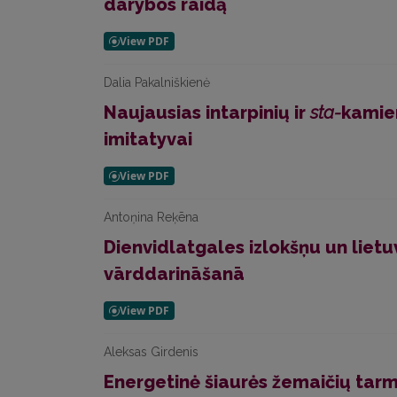
darybos raidą
Dalia Pakalniškienė
Naujausias intarpinių ir
sta-
kamien
imitatyvai
Antoņina Reķēna
Dienvidlatgales izlokšņu un liet
vārddarināšanā
Aleksas Girdenis
Energetinė šiaurės žemaičių tarm