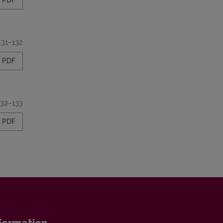
PDF
131–132
PDF
132–133
PDF