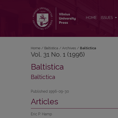
Vol. 31 No. 1 (1996): Baltictica
HOME
ISSUES
Home
/
Baltistica
/
Archives
/
Baltictica
Vol. 31 No. 1 (1996)
Baltistica
Baltictica
Published 1996-09-30
Articles
Eric P. Hamp