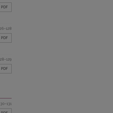
PDF
26–128
PDF
128–129
PDF
130–131