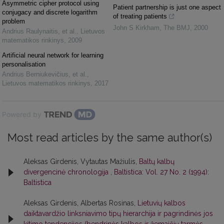
Asymmetric cipher protocol using
Patient partnership is just one aspect
conjugacy and discrete logarithm
of treating patients
problem
John S Kirkham
,
The BMJ
,
2000
Andrius Raulynaitis, et al.
,
Lietuvos
matematikos rinkinys
,
2009
Artificial neural network for learning
personalisation
Andrius Berniukevičius, et al.
,
Lietuvos matematikos rinkinys
,
2017
Powered by
Most read articles by the same author(s)
Aleksas Girdenis, Vytautas Mažiulis,
Baltų kalbų
divergencinė chronologija
,
Baltistica: Vol. 27 No. 2 (1994):
Baltistica
Aleksas Girdenis, Albertas Rosinas,
Lietuvių kalbos
daiktavardžio linksniavimo tipų hierarchija ir pagrindinės jos