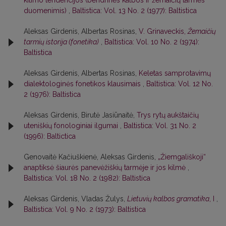
kitimo tendencijos (bendrinės kalbos ir žemaičių tarmės
duomenimis)
,
Baltistica: Vol. 13 No. 2 (1977): Baltistica
Aleksas Girdenis, Albertas Rosinas,
V. Grinaveckis,
Žemaičių
tarmių istorija (fonetika)
,
Baltistica: Vol. 10 No. 2 (1974):
Baltistica
Aleksas Girdenis, Albertas Rosinas,
Keletas samprotavimų
dialektologinės fonetikos klausimais
,
Baltistica: Vol. 12 No.
2 (1976): Baltistica
Aleksas Girdenis, Birutė Jasiūnaitė,
Trys rytų aukštaičių
uteniškių fonologiniai ilgumai
,
Baltistica: Vol. 31 No. 2
(1996): Baltictica
Genovaitė Kačiuškienė, Aleksas Girdenis,
„Žiemgališkoji“
anaptiksė šiaurės panevėžiškių tarmėje ir jos kilmė
,
Baltistica: Vol. 18 No. 2 (1982): Baltistica
Aleksas Girdenis, Vladas Žulys,
Lietuvių kalbos gramatika
, I
,
Baltistica: Vol. 9 No. 2 (1973): Baltistica