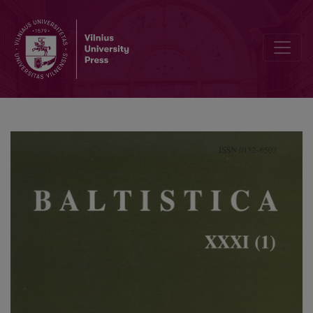
Energetinė šiaurės žemaičių tarmės priegaidžių fonetinės prigimties 