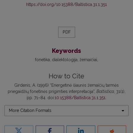
https://doi.org/10.15388/Baltistica.31.1.351
PDF
Keywords
fonetika
dialektologija
žemaičiai
How to Cite
Girdenis, A. (1996) “Energetinė šiaurės žemaičių tarmės
priegaidžių fonetinės prigimties interpretacija”,
Baltistica
, 31(1),
pp. 71–84. doi:
10.15388/Baltistica.31.1.351
.
More Citation Formats