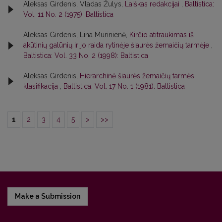
Aleksas Girdenis, Vladas Žulys,
Laiškas redakcijai
,
Baltistica:
Vol. 11 No. 2 (1975): Baltistica
Aleksas Girdenis, Lina Murinienė,
Kirčio atitraukimas iš
akūtinių galūnių ir jo raida rytinėje šiaurės žemaičių tarmėje
,
Baltistica: Vol. 33 No. 2 (1998): Baltistica
Aleksas Girdenis,
Hierarchinė šiaurės žemaičių tarmės
klasifikacija
,
Baltistica: Vol. 17 No. 1 (1981): Baltistica
1
2
3
4
5
>
>>
Make a Submission