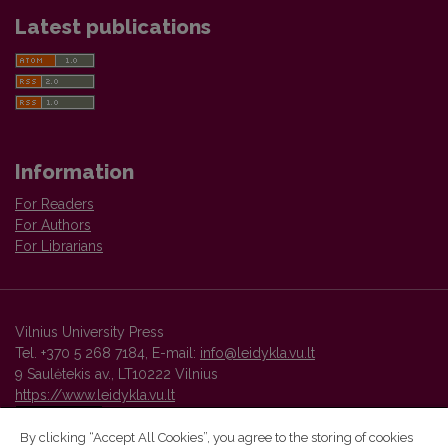
Latest publications
Information
For Readers
For Authors
For Librarians
Vilnius University Press
Tel. +370 5 268 7184, E-mail:
info@leidykla.vu.lt
9 Saulėtekis av., LT10222 Vilnius
https://www.leidykla.vu.lt
By clicking “Accept All Cookies”, you agree to the storing of cookies