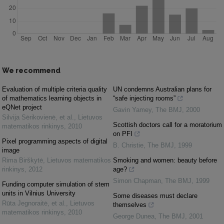
We recommend
Evaluation of multiple criteria quality
UN condemns Australian plans for
of mathematics learning objects in
“safe injecting rooms”
eQNet project
Gavin Yamey
,
The BMJ
,
2000
Silvija Sėrikovienė, et al.
,
Lietuvos
Scottish doctors call for a moratorium
matematikos rinkinys
,
2010
on PFI
Pixel programming aspects of digital
B. Christie
,
The BMJ
,
1999
image
Rima Birškytė
,
Lietuvos matematikos
Smoking and women: beauty before
rinkinys
,
2012
age?
Simon Chapman
,
The BMJ
,
1999
Funding computer simulation of stem
units in Vilnius University
Some diseases must declare
Rūta Jegnoraitė, et al.
,
Lietuvos
themselves
matematikos rinkinys
,
2010
George Dunea
,
The BMJ
,
2001