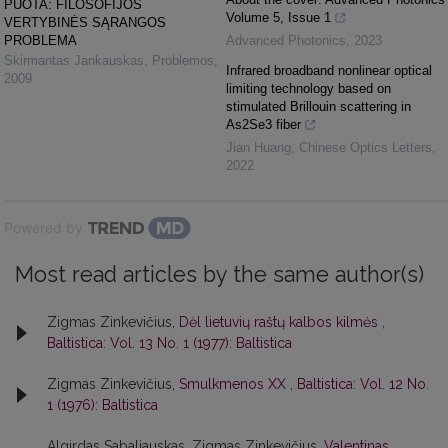
PUOTA: FILOSOFIJOS
Volume 5, Issue 1
VERTYBINĖS SĄRANGOS
PROBLEMA
Advanced Photonics
,
2023
Skirmantas Jankauskas
,
Problemos
,
Infrared broadband nonlinear optical
2009
limiting technology based on
stimulated Brillouin scattering in
As2Se3 fiber
Jian Huang
,
Chinese Optics Letters
,
2022
Powered by
Most read articles by the same author(s)
Zigmas Zinkevičius,
Dėl lietuvių raštų kalbos kilmės
,
Baltistica: Vol. 13 No. 1 (1977): Baltistica
Zigmas Zinkevičius,
Smulkmenos XX
,
Baltistica: Vol. 12 No.
1 (1976): Baltistica
Algirdas Sabaliauskas, Zigmas Zinkevičius,
Valentinas