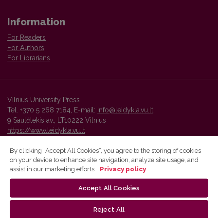
Information
For Readers
For Authors
For Librarians
Vilnius University Press
Tel. +370 5 268 7184, E-mail:
info@leidykla.vu.lt
9 Saulėtekis av., LT10222 Vilnius
https://www.leidykla.vu.lt
By clicking “Accept All Cookies”, you agree to the storing of cookies
on your device to enhance site navigation, analyze site usage, and
Vilnius University Press platform and metadata are distributed by
assist in our marketing efforts.
Privacy policy
Creative Commons International License
.
Accept All Cookies
Reject All