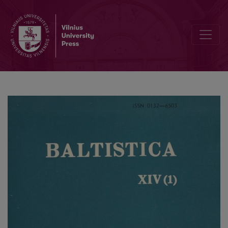
M. Mažvydo raštų kalba