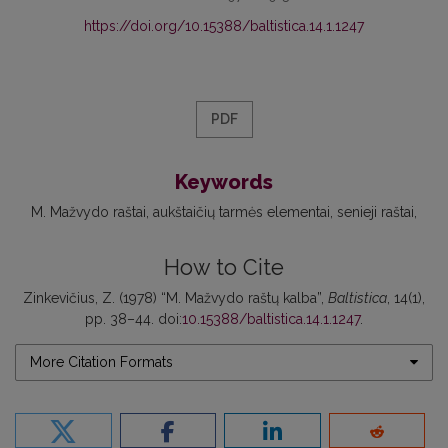
https://doi.org/10.15388/baltistica.14.1.1247
PDF
Keywords
M. Mažvydo raštai
aukštaičių tarmės elementai
senieji raštai
How to Cite
Zinkevičius, Z. (1978) “M. Mažvydo raštų kalba”,
Baltistica
, 14(1),
pp. 38–44. doi:
10.15388/baltistica.14.1.1247
.
More Citation Formats