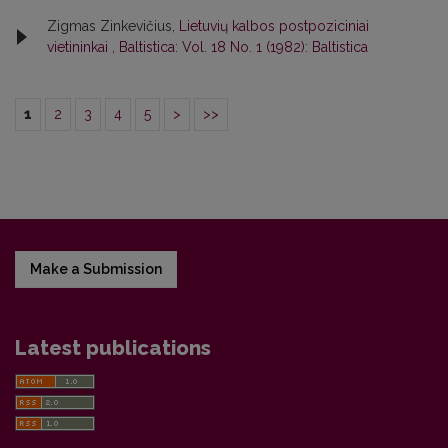
Zigmas Zinkevičius,
Lietuvių kalbos postpoziciniai
vietininkai
,
Baltistica: Vol. 18 No. 1 (1982): Baltistica
1
2
3
4
5
>
>>
Make a Submission
Latest publications