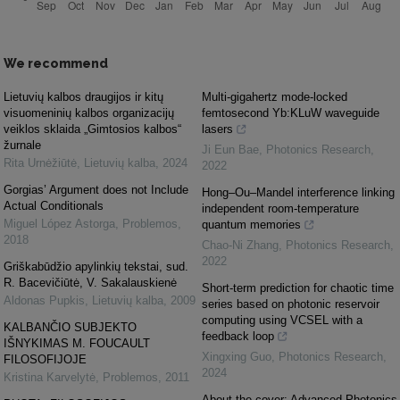
We recommend
Lietuvių kalbos draugijos ir kitų
Multi-gigahertz mode-locked
visuomeninių kalbos organizacijų
femtosecond Yb:KLuW waveguide
veiklos sklaida „Gimtosios kalbos“
lasers
žurnale
Ji Eun Bae
,
Photonics Research
,
Rita Urnėžiūtė
,
Lietuvių kalba
,
2024
2022
Gorgias’ Argument does not Include
Hong–Ou–Mandel interference linking
Actual Conditionals
independent room-temperature
Miguel López Astorga
,
Problemos
,
quantum memories
2018
Chao-Ni Zhang
,
Photonics Research
,
2022
Griškabūdžio apylinkių tekstai, sud.
R. Bacevičiūtė, V. Sakalauskienė
Short-term prediction for chaotic time
Aldonas Pupkis
,
Lietuvių kalba
,
2009
series based on photonic reservoir
computing using VCSEL with a
KALBANČIO SUBJEKTO
feedback loop
IŠNYKIMAS M. FOUCAULT
Xingxing Guo
,
Photonics Research
,
FILOSOFIJOJE
2024
Kristina Karvelytė
,
Problemos
,
2011
About the cover: Advanced Photonics