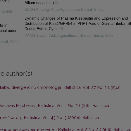
endent
Allium cepa L． )
ZENG Ai-song
,
Acta Agriculturae Boreali-Sinica
ing and
Dynamic Changes of Plasma Kisspeptin and Expression and
Distribution of Kiss1/GPR54 in PHPT Axis of Ganjia Tibetan 
ts in
During Estrus Cycle
onal-order
YANG Yawen
,
Acta Agriculturae Boreali-Sinica
,
2022
ntrol
,
2022
e author(s)
 kalbų divergencinė chronologija
,
Baltistica: Vol. 27 No. 2 (1994):
Vaclavas Machekas
,
Baltistica: Vol. 1 No. 2 (1966): Baltistica
nies“ vardų
,
Baltistica: Vol. 43 No. 3 (2008): Baltistica
европейскому дативу ед. ч.
,
Baltistica: Vol. 2 No. 2 (1966): Baltistica