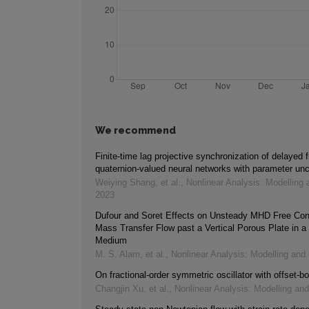
We recommend
Finite-time lag projective synchronization of delayed f
quaternion-valued neural networks with parameter unc
Weiying Shang, et al.
,
Nonlinear Analysis: Modelling 
2023
Dufour and Soret Effects on Unsteady MHD Free Con
Mass Transfer Flow past a Vertical Porous Plate in a
Medium
M. S. Alam, et al.
,
Nonlinear Analysis: Modelling and 
On fractional-order symmetric oscillator with offset-bo
Changjin Xu, et al.
,
Nonlinear Analysis: Modelling and