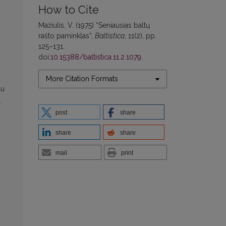
How to Cite
Mažiulis, V. (1975) “Seniausias baltų
rašto paminklas”,
Baltistica
, 11(2), pp.
125–131.
doi:
10.15388/baltistica.11.2.1079
.
More Citation Formats
au
.
post
share
share
share
mail
print