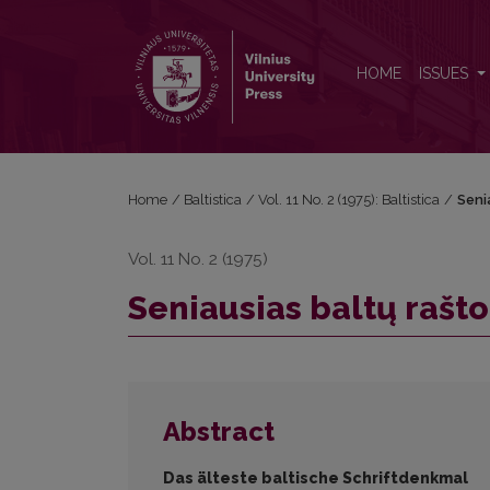
Seniausias baltų rašto paminklas
HOME
ISSUES
Home
/
Baltistica
/
Vol. 11 No. 2 (1975): Baltistica
/
Seni
Vol. 11 No. 2 (1975)
Seniausias baltų rašt
Abstract
Das älteste baltische Schriftdenkmal