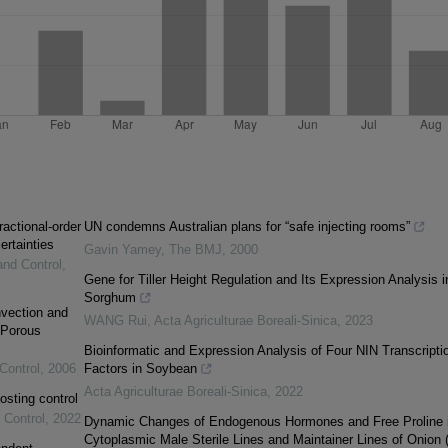
ractional-order
UN condemns Australian plans for “safe injecting rooms”
ertainties
Gavin Yamey
,
The BMJ
,
2000
and Control
,
Gene for Tiller Height Regulation and Its Expression Analysis i
Sorghum
vection and
WANG Rui
,
Acta Agriculturae Boreali-Sinica
,
2023
 Porous
Bioinformatic and Expression Analysis of Four NIN Transcripti
Control
,
2006
Factors in Soybean
Acta Agriculturae Boreali-Sinica
,
2022
osting control
 Control
,
2022
Dynamic Changes of Endogenous Hormones and Free Proline 
Cytoplasmic Male Sterile Lines and Maintainer Lines of Onion 