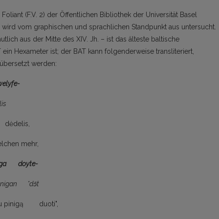
liant (F.V. 2) der Öffentlichen Bibliothek der Universität Basel
) wird vom graphi­schen und sprachlichen Standpunkt aus untersucht.
lich aus der Mitte des XIV. Jh. – ist das älteste baltische
 ein Hexameter ist; der BAT kann folgenderweise transliteriert,
 übersetzt werden:
welyfe-
is
ėdelis,
lchen mehr,
ga doyte-
igan *dɔ̄t
u pinigą duoti",