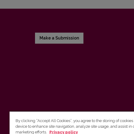
Make a Submission
By clicking “Accept All Cookies”, you agree to the storing of cookies
device to enhance site navigation, analyze site usage, and assist in 
Vilnius University Press
marketing efforts.
Privacy policy