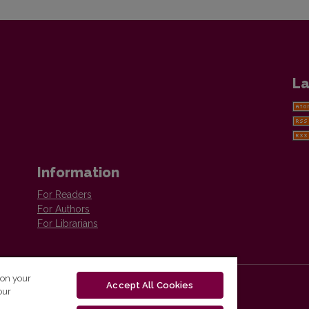
La
Information
For Readers
For Authors
For Librarians
 on your
Accept All Cookies
our