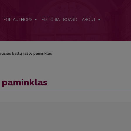
FOR AUTHORS
EDITORIAL BOARD
ABOUT
ausias baltų rašto paminklas
o paminklas