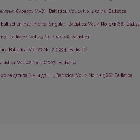
й язык. Словарь
(А–D)
,
Baltistica: Vol. 15 No. 2 (1979): Baltistica
baltischen Instrumental Singular
,
Baltistica: Vol. 4 No. 1 (1968): Baltist
kimo
,
Baltistica: Vol. 43 No. 1 (2008): Baltistica
symų
,
Baltistica: Vol. 27 No. 2 (1994): Baltistica
altistica: Vol. 42 No. 1 (2007): Baltistica
рме датива (мн. и дв. ч.)
,
Baltistica: Vol. 2 No. 1 (1966): Baltistica