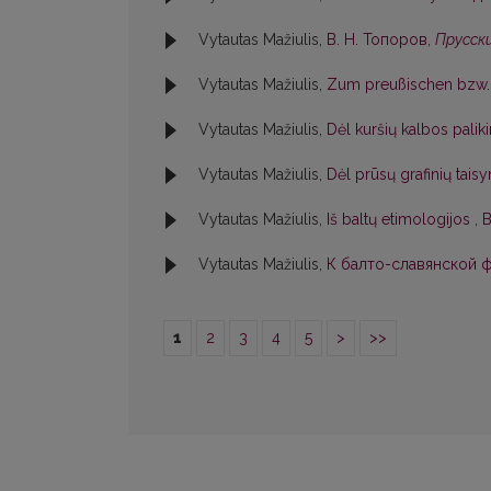
Vytautas Mažiulis,
В. Н. Топоров,
Прусски
Vytautas Mažiulis,
Zum preußischen bzw. 
Vytautas Mažiulis,
Dėl kuršių kalbos pali
Vytautas Mažiulis,
Dėl prūsų grafinių tai
Vytautas Mažiulis,
Iš baltų etimologijos
,
B
Vytautas Mažiulis,
К балто-славянской фо
1
2
3
4
5
>
>>