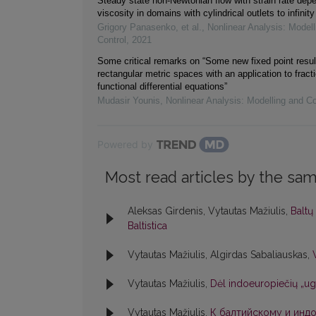
Steady state non-Newtonian flow with strain rate dep
viscosity in domains with cylindrical outlets to infinity
Grigory Panasenko, et al.
,
Nonlinear Analysis: Modell
Control
,
2021
Some critical remarks on “Some new fixed point resul
rectangular metric spaces with an application to fracti
functional differential equations”
Mudasir Younis
,
Nonlinear Analysis: Modelling and Co
Powered by
Most read articles by the sam
Aleksas Girdenis, Vytautas Mažiulis,
Baltų
Baltistica
Vytautas Mažiulis, Algirdas Sabaliauskas,
Vytautas Mažiulis,
Dėl indoeuropiečių „ug
Vytautas Mažiulis,
К балтийскому и индо