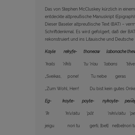
Das von Stephen McCluskey kürzlich in einem Fo
entdeckte altpreußische Manuskript (Epigraph
Dieser Baseler altpreußische Text (BAT) – vermut
Schriftdenkmal. Es wird gefolgert, daß der BAT
rekonstruiert und ins Litauische und Deutsche
Kayle rekyfe- thoneaw labonache
the
*kails *rīkīs *tu *n’au *labans *tēvel
„Sveikas, pone! Tu nebe geras d
„Zum Wohl, Herr! Du bist kein gutes Onke
Eg- koyte- poyte- nykoyte- pen͡e
*īk *k(v)ɔ̄itu *pōt *nik(v)ɔ̄itu *pen
jeigu nori tu gerti, [bet] ne[be]nori t