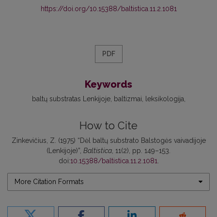
https://doi.org/10.15388/baltistica.11.2.1081
PDF
Keywords
baltų substratas Lenkijoje
baltizmai
leksikologija
How to Cite
Zinkevičius, Z. (1975) “Dėl baltų substrato Balstogės vaivadijoje
(Lenkijoje)”,
Baltistica
, 11(2), pp. 149–153.
doi:
10.15388/baltistica.11.2.1081
.
More Citation Formats