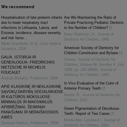
We recommend
Hospitalisation of late preterm infants
Are We Maintaining the Ratio of
due to lower respiratory tract
Private Practicing Pediatric Dentists
infections in Lithuania, Latvia, and
to the Number of Children?
Estonia: incidence, disease severity,
Barry Waldman, H.
,
Journal of
and risk facto...
Dentistry for Children
,
1998
Nijolė Drazdienė, et al.
,
Acta medica
American Society of Dentistry for
Lituanica
,
2018
Children Constitution and Bylaws
GALIA, ISTORIJA IR
Source: Journal of Dentistry for
GENEALOGIJA: FRIEDRICHAS
Children, Volume 66, Number 4, July
NIETZSCHE IR MICHELIS
1999, pp. 283-288(6)
,
Journal of
FOUCAULT
Dentistry for Children
,
1999
Andrius Bielskis
,
Problemos
,
2009
In Vivo Evaluation of the Color of
APIE KLASIKINĘ IR NEKLASIKINĘ
Anterior Primary Teeth
SĄVOKŲ DARYBĄ SOCIALINIUOSE
Meera, R.
,
Journal of Dentistry for
IR KULTŪROS MOKSLUOSE:
Children
,
2011
MINIMALŪS IR MAKSIMALŪS
APIBRĖŽIMAI, ŠEIMINIAI
Green Pigmentation of Deciduous
PANAŠUMAI IR NERAIŠKIOSIOS
Teeth: Report of Two Cases
AIBĖS
Monte Alto, Luciane A.
,
Journal of
Zenonas Norkus
,
Problemos
,
2009
Dentistry for Children
,
2004