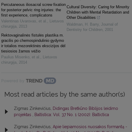
Percutaneous iliosacral screw fixation
Cultural Diversity: Caring for Minority
for posterior pelvic ring injuries: the
Children with Mental Retardation and
first experience, complicatons
Other Disabilities
Valentinas Uvarovas, et al.
,
Lietuvos
Waldman, H. Barry
,
Journal of
chirurgija
,
2013
Dentistry for Children
,
2001
Rektovaginalinės fistulės plastika m.
gracilis po chemospindulinio gydymo
ir totalios mezorektinės ekscizijos dėl
tiesiosios žarnos vėžio
Paulius Misenko, et al.
,
Lietuvos
chirurgija
,
2014
Powered by
Most read articles by the same author(s)
Zigmas Zinkevičius,
Didingas Bretkūno Biblijos leidimo
projektas
,
Baltistica: Vol. 37 No. 1 (2002): Baltictica
Zigmas Zinkevičius,
Apie liepiamosios nuosakos formantą
-