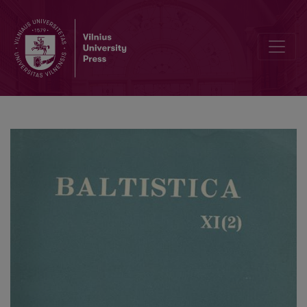
Dėl baltų substrato Balstogės vaivadijoje (Lenkijoje)