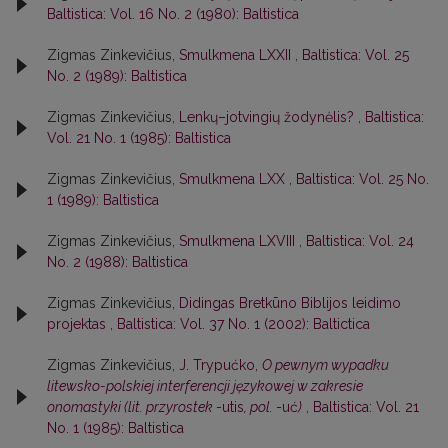
Baltistica: Vol. 16 No. 2 (1980): Baltistica
Zigmas Zinkevičius,
Smulkmena LXXII
,
Baltistica: Vol. 25
No. 2 (1989): Baltistica
Zigmas Zinkevičius,
Lenkų–jotvingių žodynėlis?
,
Baltistica:
Vol. 21 No. 1 (1985): Baltistica
Zigmas Zinkevičius,
Smulkmena LXX
,
Baltistica: Vol. 25 No.
1 (1989): Baltistica
Zigmas Zinkevičius,
Smulkmena LXVIII
,
Baltistica: Vol. 24
No. 2 (1988): Baltistica
Zigmas Zinkevičius,
Didingas Bretkūno Biblijos leidimo
projektas
,
Baltistica: Vol. 37 No. 1 (2002): Baltictica
Zigmas Zinkevičius,
J. Trypućko,
O pewnym wypadku
litewsko-polskiej interferencji językowej w zakresie
onomastyki (lit. przyrostek
-utis
, pol.
-uć
)
,
Baltistica: Vol. 21
No. 1 (1985): Baltistica