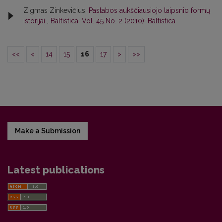
Zigmas Zinkevičius,
Pastabos aukščiausiojo laipsnio formų
istorijai
,
Baltistica: Vol. 45 No. 2 (2010): Baltistica
<<
<
14
15
16
17
>
>>
Make a Submission
Latest publications