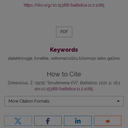
https://doi.org/10.15388/baltistica.11.2.1085
PDF
Keywords
dialektologija
fonetika
veiksmažodžių būsimojo laiko galūnė
How to Cite
Zinkevičius, Z. (1975) “Smulkmena XVI”,
Baltistica
, 11(2), p. 163.
doi:
10.15388/baltistica.11.2.1085
.
More Citation Formats