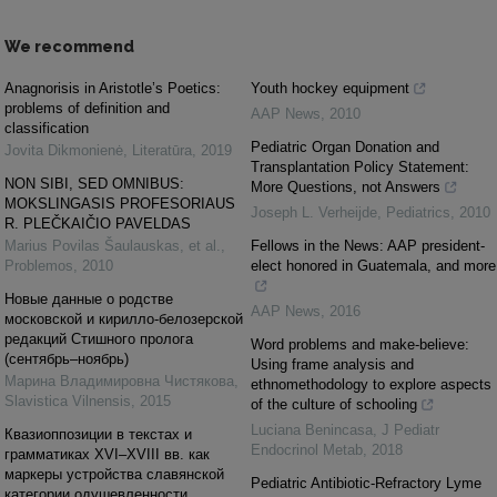
We recommend
Anagnorisis in Aristotle’s Poetics:
Youth hockey equipment
problems of definition and
AAP News
,
2010
classification
Pediatric Organ Donation and
Jovita Dikmonienė
,
Literatūra
,
2019
Transplantation Policy Statement:
NON SIBI, SED OMNIBUS:
More Questions, not Answers
MOKSLINGASIS PROFESORIAUS
Joseph L. Verheijde
,
Pediatrics
,
2010
R. PLEČKAIČIO PAVELDAS
Marius Povilas Šaulauskas, et al.
,
Fellows in the News: AAP president-
Problemos
,
2010
elect honored in Guatemala, and more
Новые данные о родстве
AAP News
,
2016
московской и кирилло-белозерской
редакций Стишного пролога
Word problems and make-believe:
(сентябрь–ноябрь)
Using frame analysis and
Марина Владимировна Чистякова
,
ethnomethodology to explore aspects
Slavistica Vilnensis
,
2015
of the culture of schooling
Luciana Benincasa
,
J Pediatr
Квазиоппозиции в текстах и
Endocrinol Metab
,
2018
грамматиках XVI–XVIII вв. как
маркеры устройства славянской
Pediatric Antibiotic-Refractory Lyme
категории одушевленности