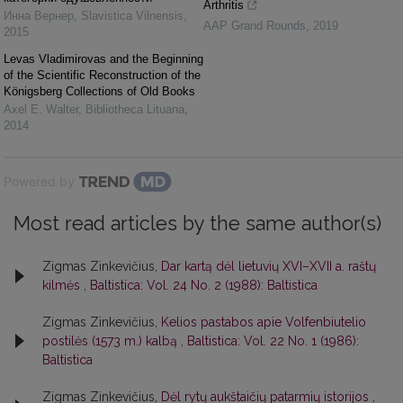
Arthritis
Инна Вернер
,
Slavistica Vilnensis
,
AAP Grand Rounds
,
2019
2015
Levas Vladimirovas and the Beginning
of the Scientific Reconstruction of the
Königsberg Collections of Old Books
Axel E. Walter
,
Bibliotheca Lituana
,
2014
Powered by
Most read articles by the same author(s)
Zigmas Zinkevičius,
Dar kartą dėl lietuvių XVI–XVII a. raštų
kilmės
,
Baltistica: Vol. 24 No. 2 (1988): Baltistica
Zigmas Zinkevičius,
Kelios pastabos apie Volfenbiutelio
postilės (1573 m.) kalbą
,
Baltistica: Vol. 22 No. 1 (1986):
Baltistica
Zigmas Zinkevičius,
Dėl rytų aukštaičių patarmių istorijos
,