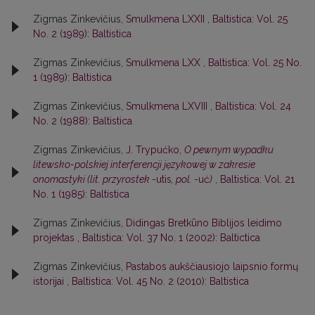
Zigmas Zinkevičius,
Smulkmena LXXII
,
Baltistica: Vol. 25
No. 2 (1989): Baltistica
Zigmas Zinkevičius,
Smulkmena LXX
,
Baltistica: Vol. 25 No.
1 (1989): Baltistica
Zigmas Zinkevičius,
Smulkmena LXVIII
,
Baltistica: Vol. 24
No. 2 (1988): Baltistica
Zigmas Zinkevičius,
J. Trypućko,
O pewnym wypadku
litewsko-polskiej interferencji językowej w zakresie
onomastyki (lit. przyrostek
-utis
, pol.
-uć
)
,
Baltistica: Vol. 21
No. 1 (1985): Baltistica
Zigmas Zinkevičius,
Didingas Bretkūno Biblijos leidimo
projektas
,
Baltistica: Vol. 37 No. 1 (2002): Baltictica
Zigmas Zinkevičius,
Pastabos aukščiausiojo laipsnio formų
istorijai
,
Baltistica: Vol. 45 No. 2 (2010): Baltistica