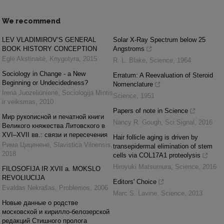
We recommend
LEV VLADIMIROV’S GENERAL
Solar X-Ray Spectrum below 25
BOOK HISTORY CONCEPTION
Angstroms
Eglė Akstinaitė
,
Knygotyra
,
2015
R. L. Blake
,
Science
,
1964
Sociology in Change - a New
Erratum: A Reevaluation of Steroid
Beginning or Undecidedness?
Nomenclature
Irena Juozeliūnienė
,
Sociologija Mintis
Science
,
1951
ir veiksmas
,
2010
Papers of note in Science
Мир рукописной и печатной книги
Nancy R. Gough
,
Sci Signal
,
2016
Великого княжества Литовского в
XVI–XVII вв.: связи и пересечения
Hair follicle aging is driven by
Рима Циценене
,
Slavistica Vilnensis
,
transepidermal elimination of stem
2018
cells via COL17A1 proteolysis
Hiroyuki Matsumura
,
Science
,
2016
FILOSOFIJA IR XVII a. MOKSLO
REVOLIUCIJA
Editors' Choice
Evaldas Nekrašas
,
Problemos
,
2006
Marc S. Lavine
,
Science
,
2013
Новые данные о родстве
московской и кирилло-белозерской
редакций Стишного пролога