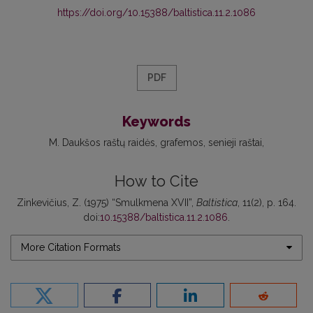
https://doi.org/10.15388/baltistica.11.2.1086
PDF
Keywords
M. Daukšos raštų raidės
grafemos
senieji raštai
How to Cite
Zinkevičius, Z. (1975) “Smulkmena XVII”,
Baltistica
, 11(2), p. 164.
doi:
10.15388/baltistica.11.2.1086
.
More Citation Formats