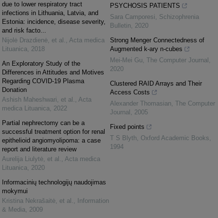
due to lower respiratory tract
PSYCHOSIS PATIENTS
infections in Lithuania, Latvia, and
Sara Camporesi
,
Schizophrenia
Estonia: incidence, disease severity,
Bulletin
,
2020
and risk facto...
Nijolė Drazdienė, et al.
,
Acta medica
Strong Menger Connectedness of
Lituanica
,
2018
Augmented k-ary n-cubes
Mei-Mei Gu
,
The Computer Journal
,
An Exploratory Study of the
2020
Differences in Attitudes and Motives
Regarding COVID-19 Plasma
Clustered RAID Arrays and Their
Donation
Access Costs
Ashish Maheshwari, et al.
,
Acta
Alexander Thomasian
,
The Computer
medica Lituanica
,
2022
Journal
,
2005
Partial nephrectomy can be a
Fixed points
successful treatment option for renal
T S Blyth
,
Oxford Academic Books
,
epithelioid angiomyolipoma: a case
1994
report and literature review
Aurelija Liulytė, et al.
,
Acta medica
Lituanica
,
2020
Informacinių technologijų naudojimas
mokymui
Kristina Nekrašaitė, et al.
,
Information
& Media
,
2009