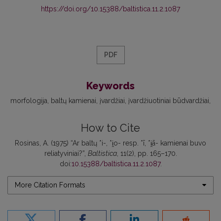
https://doi.org/10.15388/baltistica.11.2.1087
PDF
Keywords
morfologija
baltų kamienai
įvardžiai
įvardžiuotiniai būdvardžiai
How to Cite
Rosinas, A. (1975) “Ar baltų *i-, *i̯o- resp. *ī, *i̯ā- kamienai buvo
reliatyviniai?”,
Baltistica
, 11(2), pp. 165–170.
doi:
10.15388/baltistica.11.2.1087
.
More Citation Formats