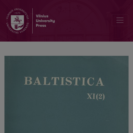
Ar baltų *<i>i-</i>, *<i>i̯o-</i> resp. *<i>ī</i>, *<i>i̯ā-</i> kamienai b