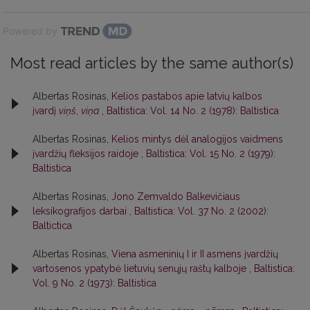
Powered by
Most read articles by the same author(s)
Albertas Rosinas,
Kelios pastabos apie latvių kalbos
įvardį
viņš
,
viņa
,
Baltistica: Vol. 14 No. 2 (1978): Baltistica
Albertas Rosinas,
Kelios mintys dėl analogijos vaidmens
įvardžių fleksijos raidoje
,
Baltistica: Vol. 15 No. 2 (1979):
Baltistica
Albertas Rosinas,
Jono Zemvaldo Balkevičiaus
leksikografijos darbai
,
Baltistica: Vol. 37 No. 2 (2002):
Baltictica
Albertas Rosinas,
Viena asmeninių I ir II asmens įvardžių
vartosenos ypatybė lietuvių senųjų raštų kalboje
,
Baltistica:
Vol. 9 No. 2 (1973): Baltistica