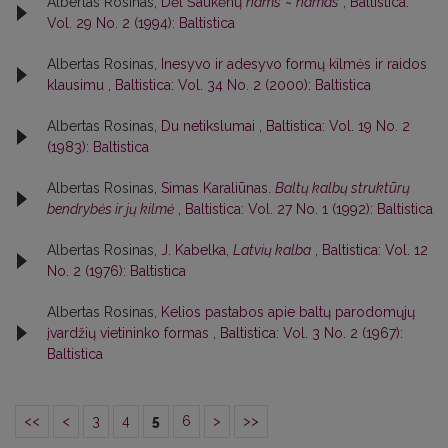
Albertas Rosinas,
Dėl Šaukėnų
náms
~
nãmas
,
Baltistica:
Vol. 29 No. 2 (1994): Baltistica
Albertas Rosinas,
Inesyvo ir adesyvo formų kilmės ir raidos
klausimu
,
Baltistica: Vol. 34 No. 2 (2000): Baltistica
Albertas Rosinas,
Du netikslumai
,
Baltistica: Vol. 19 No. 2
(1983): Baltistica
Albertas Rosinas,
Simas Karaliūnas.
Baltų kalbų struktūrų
bendrybės ir jų kilmė
,
Baltistica: Vol. 27 No. 1 (1992): Baltistica
Albertas Rosinas,
J. Kabelka,
Latvių kalba
,
Baltistica: Vol. 12
No. 2 (1976): Baltistica
Albertas Rosinas,
Kelios pastabos apie baltų parodomųjų
įvardžių vietininko formas
,
Baltistica: Vol. 3 No. 2 (1967):
Baltistica
<<
<
3
4
5
6
>
>>