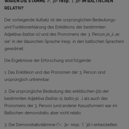
WAREN DIE STÄMME
*i-, *i̯o-
resp.
*
ī,
*i̯ā-
IM BALTISCHEN
RELATIV?
Der vorliegende Aufsatz ist der ursprünglichen Bedeutungs-
und Funktionerklärung des Enklitikons der bestimmten
Adjektiva
(baltas-is)
und des Pronomens der 3. Person
jis, ji
„er,
sie“ in der litauischen Sprache (resp. in den baltischen Sprachen)
gewidmet.
Die Ergebnisse der Erforschung sind folgende:
1. Das Enklitikon und das Pronomen der 3. Person sind
ursprünglich untrennbar.
2. Die ursprüngliche Bedeutung des enklitischen
(j)is
der
bestimmten Adjektiva
{baltas-is, balto-jo,
…) als auch des
Pronomens der 3. Person (und anderer Kasusformen) war im
Baltischen demonstrativ, aber nicht relativ.
3. Die Demonstrativstämme (*
i
-,
*i̯o-
resp.
*ī
, *
i̯ā-
) entwickelten