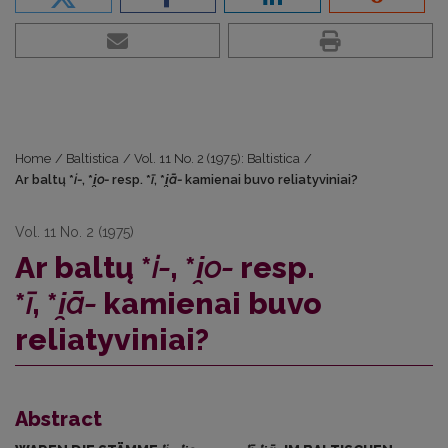
Home
/
Baltistica
/
Vol. 11 No. 2 (1975): Baltistica
/
Ar baltų *
i-
, *
i̯o-
resp. *
ī
, *
i̯ā-
kamienai buvo reliatyviniai?
Vol. 11 No. 2 (1975)
Ar baltų *
i-
, *
i̯o-
resp.
*
ī
, *
i̯ā-
kamienai buvo
reliatyviniai?
Abstract