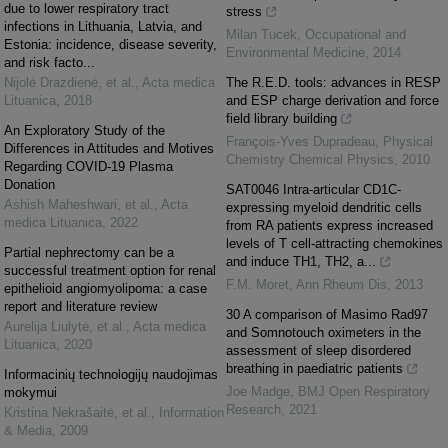
due to lower respiratory tract
stress
infections in Lithuania, Latvia, and
Milan Tucek
,
Occupational and
Estonia: incidence, disease severity,
Environmental Medicine
,
2014
and risk facto...
Nijolė Drazdienė, et al.
,
Acta medica
The R.E.D. tools: advances in RESP
Lituanica
,
2018
and ESP charge derivation and force
field library building
An Exploratory Study of the
François-Yves Dupradeau
,
Physical
Differences in Attitudes and Motives
Chemistry Chemical Physics
,
2010
Regarding COVID-19 Plasma
Donation
SAT0046 Intra-articular CD1C-
Ashish Maheshwari, et al.
,
Acta
expressing myeloid dendritic cells
medica Lituanica
,
2022
from RA patients express increased
levels of T cell-attracting chemokines
Partial nephrectomy can be a
and induce TH1, TH2, a...
successful treatment option for renal
F.M. Moret
,
Ann Rheum Dis
,
2013
epithelioid angiomyolipoma: a case
report and literature review
30 A comparison of Masimo Rad97
Aurelija Liulytė, et al.
,
Acta medica
and Somnotouch oximeters in the
Lituanica
,
2020
assessment of sleep disordered
breathing in paediatric patients
Informacinių technologijų naudojimas
Joe Madge
,
BMJ Open Respiratory
mokymui
Research
,
2021
Kristina Nekrašaitė, et al.
,
Information
& Media
,
2009