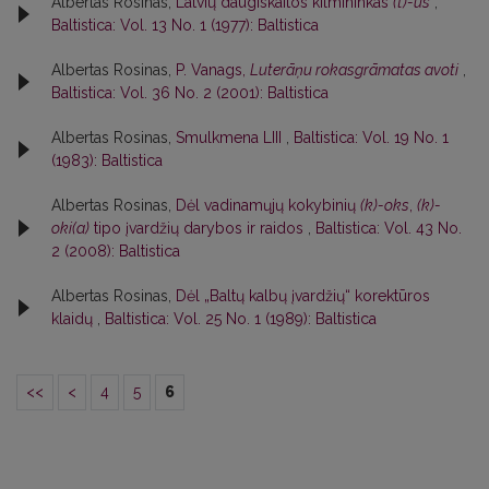
Albertas Rosinas,
Latvių daugiskaitos kilmininkas
(t)-ūs
,
Baltistica: Vol. 13 No. 1 (1977): Baltistica
Albertas Rosinas,
P. Vanags,
Luterāņu rokasgrāmatas avoti
,
Baltistica: Vol. 36 No. 2 (2001): Baltistica
Albertas Rosinas,
Smulkmena LIII
,
Baltistica: Vol. 19 No. 1
(1983): Baltistica
Albertas Rosinas,
Dėl vadinamųjų kokybinių
(k)-oks
,
(k)-
oki(a)
tipo įvardžių darybos ir raidos
,
Baltistica: Vol. 43 No.
2 (2008): Baltistica
Albertas Rosinas,
Dėl „Baltų kalbų įvardžių“ korektūros
klaidų
,
Baltistica: Vol. 25 No. 1 (1989): Baltistica
<<
<
4
5
6