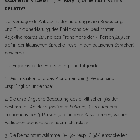
WAREN DIE STÄMME
*i-, *i̯o-
resp.
*
ī,
*i̯ā-
IM BALTISCHEN
RELATIV?
Der vorliegende Aufsatz ist der ursprünglichen Bedeutungs-
und Funktionerklärung des Enklitikons der bestimmten
Adjektiva
(baltas-is)
und des Pronomens der 3. Person
jis, ji
„er,
sie“ in der litauischen Sprache (resp. in den baltischen Sprachen)
gewidmet.
Die Ergebnisse der Erforschung sind folgende:
1. Das Enklitikon und das Pronomen der 3. Person sind
ursprünglich untrennbar.
2. Die ursprüngliche Bedeutung des enklitischen
(j)is
der
bestimmten Adjektiva
{baltas-is, balto-jo,
…) als auch des
Pronomens der 3. Person (und anderer Kasusformen) war im
Baltischen demonstrativ, aber nicht relativ.
3. Die Demonstrativstämme (*
i
-,
*i̯o-
resp.
*ī
, *
i̯ā-
) entwickelten