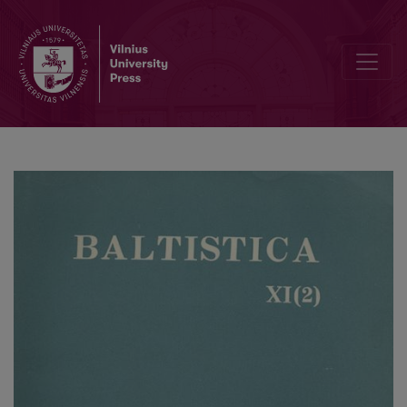
Ar baltų *<i>i-</i>, *<i>i̯o-</i> resp. *<i>ī</i>, *<i>i̯ā-</i> kamienai b