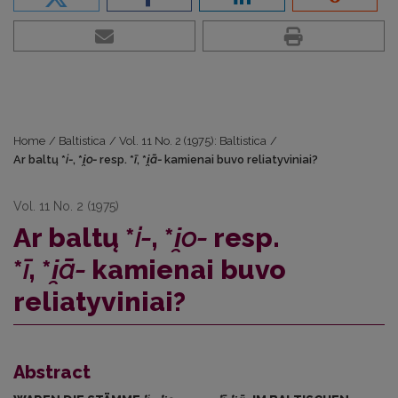
Home
/
Baltistica
/
Vol. 11 No. 2 (1975): Baltistica
/
Ar baltų *
i-
, *
i̯o-
resp. *
ī
, *
i̯ā-
kamienai buvo reliatyviniai?
Vol. 11 No. 2 (1975)
Ar baltų *
i-
, *
i̯o-
resp.
*
ī
, *
i̯ā-
kamienai buvo
reliatyviniai?
Abstract