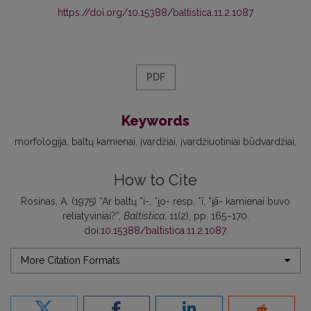
https://doi.org/10.15388/baltistica.11.2.1087
PDF
Keywords
morfologija
baltų kamienai
įvardžiai
įvardžiuotiniai būdvardžiai
How to Cite
Rosinas, A. (1975) “Ar baltų *i-, *i̯o- resp. *ī, *i̯ā- kamienai buvo
reliatyviniai?”,
Baltistica
, 11(2), pp. 165–170.
doi:
10.15388/baltistica.11.2.1087
.
More Citation Formats