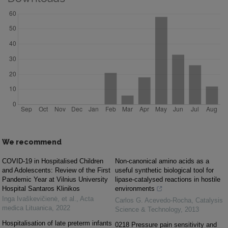
We recommend
COVID-19 in Hospitalised Children
Non-canonical amino acids as a
and Adolescents: Review of the First
useful synthetic biological tool for
Pandemic Year at Vilnius University
lipase-catalysed reactions in hostile
Hospital Santaros Klinikos
environments
Inga Ivaškevičienė, et al.
,
Acta
Carlos G. Acevedo-Rocha
,
Catalysis
medica Lituanica
,
2022
Science & Technology
,
2013
Hospitalisation of late preterm infants
0218 Pressure pain sensitivity and