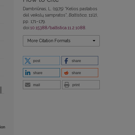
Dambriūnas, L. (1975) “Kelios pastabos
dėl veikslų sampratos”,
Baltistica
, 11(2),
pp. 171–179.
doi:
10.15388/baltistica.11.2.1088
.
More Citation Formats
post
share
share
share
mail
print
ion