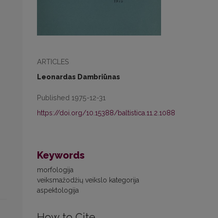
ARTICLES
Leonardas Dambriūnas
Published 1975-12-31
https://doi.org/10.15388/baltistica.11.2.1088
Keywords
morfologija
veiksmažodžių veikslo kategorija
aspektologija
How to Cite