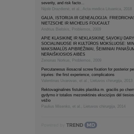
severity, and risk facto...
Nijolė Drazdienė, et al.
,
Acta medica Lituanica
,
2018
GALIA, ISTORIJA IR GENEALOGIJA: FRIEDRICHA
NIETZSCHE IR MICHELIS FOUCAULT
Andrius Bielskis
,
Problemos
,
2009
APIE KLASIKINĘ IR NEKLASIKINĘ SĄVOKŲ DAR
SOCIALINIUOSE IR KULTŪROS MOKSLUOSE: MIN
MAKSIMALŪS APIBRĖŽIMAI, ŠEIMINIAI PANAŠUM
NERAIŠKIOSIOS AIBĖS
Zenonas Norkus
,
Problemos
,
2009
Percutaneous iliosacral screw fixation for posterior pe
injuries: the first experience, complicatons
Valentinas Uvarovas, et al.
,
Lietuvos chirurgija
,
2013
Rektovaginalinės fistulės plastika m. gracilis po che
gydymo ir totalios mezorektinės ekscizijos dėl tiesio
vėžio
Paulius Misenko, et al.
,
Lietuvos chirurgija
,
2014
Powered by