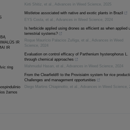
Kirti Shitiz, et al.
,
Advances in Weed Science
,
2025
Mistletoe associated with native and exotic plants in Brazil
S
EYS Costa, et al.
,
Advances in Weed Science
,
2024
Is herbicide applied using drones as efficient as when applied 
terrestrial systems?
YBĄ
Roque Maurício Palacios Zuñiga, et al.
,
Advances in Weed
IMALŪS IR
Science
,
2024
AI IR
Evaluation on control efficacy of Parthenium hysterophorus L.
through chemical approaches
Mahmudul Hasan, et al.
,
Advances in Weed Science
,
2024
lvic ring
From the Clearfield® to the Provisiatm system for rice product
Challenges and management opportunities
Diego Martins Chiapinotto, et al.
,
Advances in Weed Science
,
mospindulinio
sios žarnos