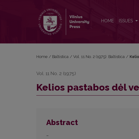
Kelios pastabos dėl veikslų sampratos
HOME
ISSUES
Home
/
Baltistica
/
Vol. 11 No. 2 (1975): Baltistica
/
Keli
Vol. 11 No. 2 (1975)
Kelios pastabos dėl v
Abstract
–