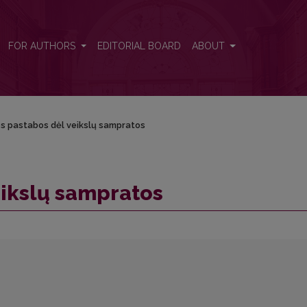
FOR AUTHORS
EDITORIAL BOARD
ABOUT
os pastabos dėl veikslų sampratos
eikslų sampratos