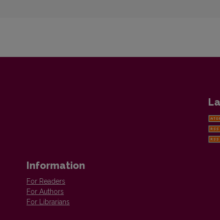
La
Information
For Readers
For Authors
For Librarians