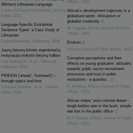
Affairs
,
2018
(Written) Lithuanian Language
Loreta Vaičiulytė-Semėnienė
,
Lietuvių
African’s development trajectory in a
kalba
,
2021
globalised world - Africanism or
globalist modernity
Language-Specific Existential
M. Segage
,
African Journal of Public
Sentence Types: a Case Study of
Affairs
,
2018
Lithuanian
Violeta Kalėdaitė
,
Kalbotyra
,
2008
Erratum
African Journal of Public Affairs
,
2017
Jaunų lietuvių kilmės argentiniečių
motyvacija mokytis lietuvių kalbos
Corruption perceptions and their
Lina Kalnaitytė, et al.
,
Taikomoji
effects on young graduates’ attitudes
kalbotyra
,
2024
towards public sector recruitment
processes and trust in public
PRIEKIN (‘ahead’, ‘frontward’) –
institutions - a quantita...
through space and time
N. Mchunu
,
African Journal of Public
Vytautas Kardelis, et al.
,
Lietuvių
Affairs
,
2019
kalba
,
2016
African states’ post-colonial dream -
tough battles won in the bush, simple
war lost in the public office
M.P. Sebola
,
African Journal of Public
Affairs
,
2019