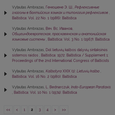
Vytautas Ambrazas,
Генюшене Э. Ш.,
Рефлексивные
глаголы в балтийских языках и типология рефлексивов
,
Baltistica: Vol. 22 No. 1 (1986): Baltistica
Vytautas Ambrazas,
Вяч. Вс. Иванов,
Общеиндоевропеская, праславянская и анатолийская
языковые системы
,
Baltistica: Vol. 3 No. 1 (1967): Baltistica
Vytautas Ambrazas,
Dėl lietuvių kalbos dalyvių sintaksinės
sistemos raidos
,
Baltistica: 1972: Baltistica / Supplement 1:
Proceedings of the 2nd International Congress of Balticists
Vytautas Ambrazas,
Kalbotyra
XXIX (1):
Lietuvių kalba
,
Baltistica: Vol. 16 No. 2 (1980): Baltistica
Vytautas Ambrazas,
L. Bednarczuk,
Indo-European Parataxis
,
Baltistica: Vol. 10 No. 1 (1974): Baltistica
<<
<
1
2
3
4
>
>>