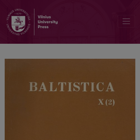
Keletas svarstytinų lietuvių kalbos morfologijos klausimų