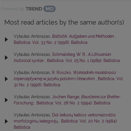
Powered by
Most read articles by the same author(s)
Vytautas Ambrazas,
Baltistik: Aufgaben und Methoden
,
Baltistica: Vol. 33 No. 2 (1998): Baltistica
Vytautas Ambrazas,
Schmalstieg W. R.,
A Lithuanian
historical syntax
,
Baltistica: Vol. 25 No. 1 (1989): Baltistica
Vytautas Ambrazas,
R. Roszko,
Wykładniki modalności
imperceptywnej w języku polskim i litewskim
,
Baltistica: Vol.
31 No. 2 (1996): Baltictica
Vytautas Ambrazas,
Jochen Range,
Bausteine zur Bretke-
Forschung
,
Baltistica: Vol. 28 No. 2 (1994): Baltistica
Vytautas Ambrazas,
Dėl lietuvių kalbos veiksmažodžio
morfologinių kategorijų
,
Baltistica: Vol. 20 No. 2 (1984):
Baltistica