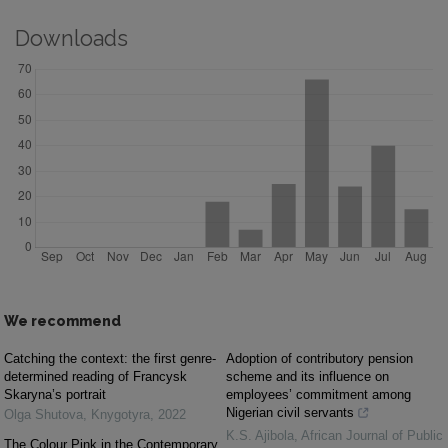
Downloads
We recommend
Catching the context: the first genre-
Adoption of contributory pension
determined reading of Francysk
scheme and its influence on
Skaryna’s portrait
employees’ commitment among
Nigerian civil servants
Olga Shutova
,
Knygotyra
,
2022
K.S. Ajibola
,
African Journal of Public
The Colour Pink in the Contemporary