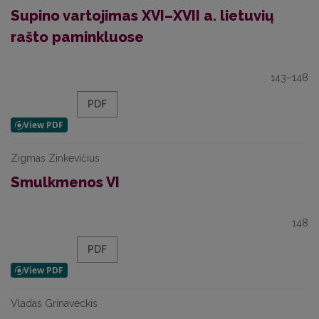
Supino vartojimas XVI–XVII a. lietuvių
rašto paminkluose
143–148
PDF
Zigmas Zinkevičius
Smulkmenos VI
148
PDF
Vladas Grinaveckis