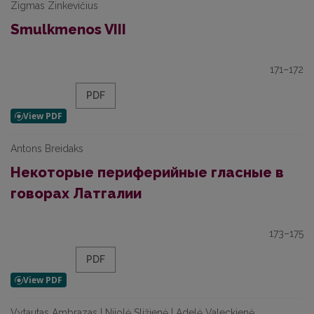
Zigmas Zinkevičius
Smulkmenos VIII
171–172
PDF
Antons Breidaks
Некоторые периферийные гласные в
говорах Латгалии
173–175
PDF
Vytautas Ambrazas | Nijolė Sližienė | Adelė Valeckienė