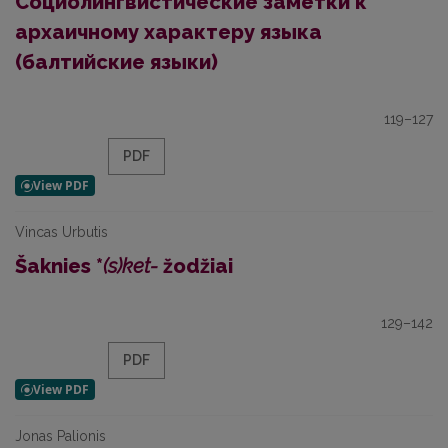
Социолингвистические заметки к
архаичному характеру языка
(балтийские языки)
119–127
PDF
Vincas Urbutis
Šaknies *
(s)ket-
žodžiai
129–142
PDF
Jonas Palionis