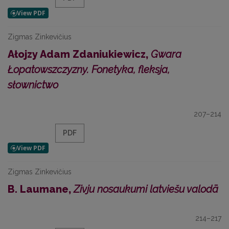
Zigmas Zinkevičius
Ałojzy Adam Zdaniukiewicz,
Gwara
Łopatowszczyzny. Fonetyka, fleksja,
słownictwo
207–214
PDF
Zigmas Zinkevičius
B. Laumane,
Zivju nosaukumi latviešu valodā
214–217