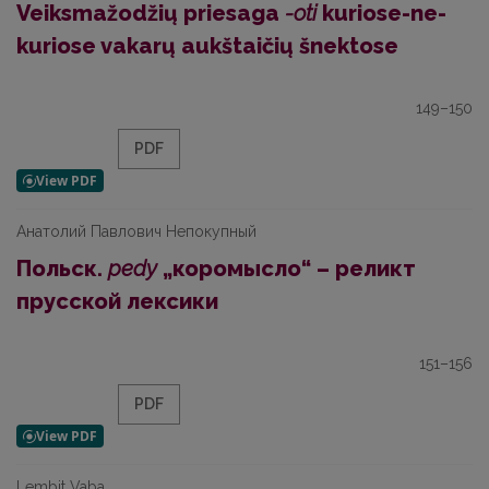
Veiksmažodžių priesaga
-oti
kuriose-ne-
kuriose vakarų aukštaičių šnektose
149–150
PDF
Анатолий Павлович Непокупный
Польск.
pedy
„коромысло“ – реликт
прусской лексики
151–156
PDF
Lembit Vaba