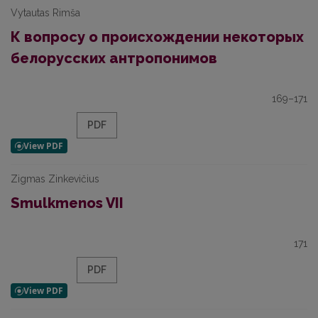
Vytautas Rimša
К вопросу о происхождении некоторых
белорусских антропонимов
169–171
PDF
Zigmas Zinkevičius
Smulkmenos VII
171
PDF