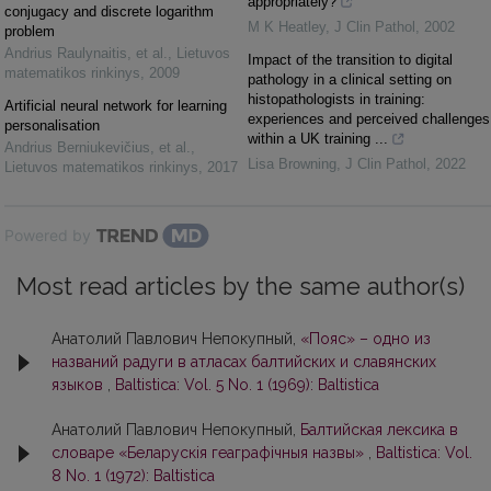
appropriately?
conjugacy and discrete logarithm
M K Heatley
,
J Clin Pathol
,
2002
problem
Andrius Raulynaitis, et al.
,
Lietuvos
Impact of the transition to digital
matematikos rinkinys
,
2009
pathology in a clinical setting on
histopathologists in training:
Artificial neural network for learning
experiences and perceived challenges
personalisation
within a UK training ...
Andrius Berniukevičius, et al.
,
Lisa Browning
,
J Clin Pathol
,
2022
Lietuvos matematikos rinkinys
,
2017
Powered by
Most read articles by the same author(s)
Анатолий Павлович Непокупный,
«Пояс» – одно из
названий радуги в атласах балтийских и славянских
языков
,
Baltistica: Vol. 5 No. 1 (1969): Baltistica
Анатолий Павлович Непокупный,
Балтийская лексика в
словаре «Беларускія геаграфічныя назвы»
,
Baltistica: Vol.
8 No. 1 (1972): Baltistica