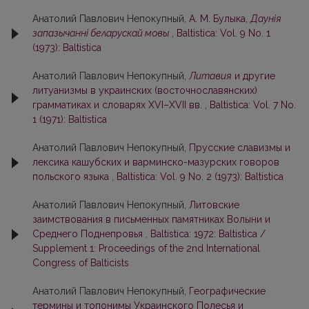
Анатолий Павлович Непокупный,
А. М. Булыка,
Даунія
запазычанні беларускай мовы
,
Baltistica: Vol. 9 No. 1
(1973): Baltistica
Анатолий Павлович Непокупный,
Литавия
и другие
литуанизмы в украинских (восточнославянских)
грамматиках и словарях XVI–XVII вв.
,
Baltistica: Vol. 7 No.
1 (1971): Baltistica
Анатолий Павлович Непокупный,
Прусские славизмы и
лексика кашубских и варминско-мазурских говоров
польского языка
,
Baltistica: Vol. 9 No. 2 (1973): Baltistica
Анатолий Павлович Непокупный,
Литовские
заимствования в письменных памятниках Волыни и
Среднего Поднепровья
,
Baltistica: 1972: Baltistica /
Supplement 1: Proceedings of the 2nd International
Congress of Balticists
Анатолий Павлович Непокупный,
Географические
термины и топонимы Украинского Полесья и