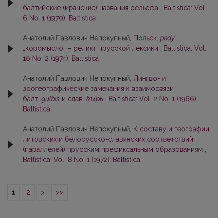
балтийские (иранские) названия рельефа
,
Baltistica: Vol.
6 No. 1 (1970): Baltistica
Анатолий Павлович Непокупный,
Польск.
pedy
„коромысло“ – реликт прусской лексики
,
Baltistica: Vol.
10 No. 2 (1974): Baltistica
Анатолий Павлович Непокупный,
Лингво- и
зоогеографические замечания к взаимосвязи
балт.
gulbis
и слав.
kъlpь
,
Baltistica: Vol. 2 No. 1 (1966):
Baltistica
Анатолий Павлович Непокупный,
К составу и географии
литовских и белорусско-славянских соответствий
(параллелей) прусским префиксальным образованиям
,
Baltistica: Vol. 8 No. 1 (1972): Baltistica
1
2
>
>>