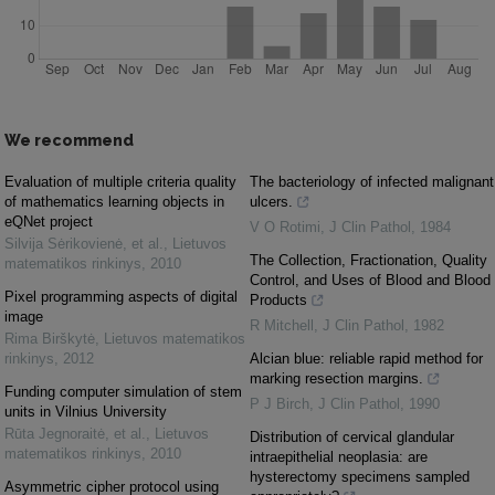
We recommend
Evaluation of multiple criteria quality
The bacteriology of infected malignant
of mathematics learning objects in
ulcers.
eQNet project
V O Rotimi
,
J Clin Pathol
,
1984
Silvija Sėrikovienė, et al.
,
Lietuvos
The Collection, Fractionation, Quality
matematikos rinkinys
,
2010
Control, and Uses of Blood and Blood
Pixel programming aspects of digital
Products
image
R Mitchell
,
J Clin Pathol
,
1982
Rima Birškytė
,
Lietuvos matematikos
rinkinys
,
2012
Alcian blue: reliable rapid method for
marking resection margins.
Funding computer simulation of stem
P J Birch
,
J Clin Pathol
,
1990
units in Vilnius University
Rūta Jegnoraitė, et al.
,
Lietuvos
Distribution of cervical glandular
matematikos rinkinys
,
2010
intraepithelial neoplasia: are
hysterectomy specimens sampled
Asymmetric cipher protocol using