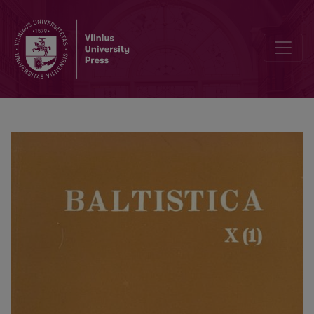
Остров Готланд и Scando-Baltica