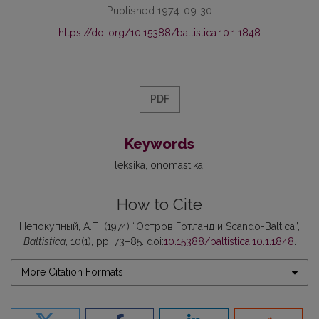
Published 1974-09-30
https://doi.org/10.15388/baltistica.10.1.1848
PDF
Keywords
leksika
onomastika
How to Cite
Непокупный, А.П. (1974) “Остров Готланд и Scando-Baltica”,
Baltistica
, 10(1), pp. 73–85. doi:
10.15388/baltistica.10.1.1848
.
More Citation Formats