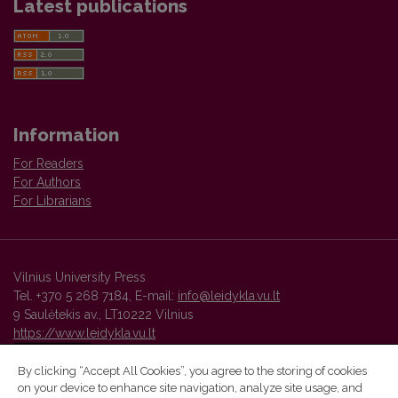
Latest publications
Information
For Readers
For Authors
For Librarians
Vilnius University Press
Tel. +370 5 268 7184, E-mail:
info@leidykla.vu.lt
9 Saulėtekis av., LT10222 Vilnius
https://www.leidykla.vu.lt
By clicking “Accept All Cookies”, you agree to the storing of cookies
on your device to enhance site navigation, analyze site usage, and