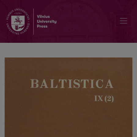
Прусские славизмы и лексика кашубских и варминско-мазурск