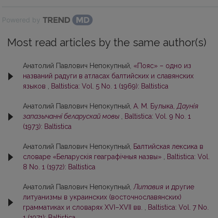
Powered by
Most read articles by the same author(s)
Анатолий Павлович Непокупный,
«Пояс» – одно из
названий радуги в атласах балтийских и славянских
языков
,
Baltistica: Vol. 5 No. 1 (1969): Baltistica
Анатолий Павлович Непокупный,
А. М. Булыка,
Даунія
запазычанні беларускай мовы
,
Baltistica: Vol. 9 No. 1
(1973): Baltistica
Анатолий Павлович Непокупный,
Балтийская лексика в
словаре «Беларускія геаграфічныя назвы»
,
Baltistica: Vol.
8 No. 1 (1972): Baltistica
Анатолий Павлович Непокупный,
Литавия
и другие
литуанизмы в украинских (восточнославянских)
грамматиках и словарях XVI–XVII вв.
,
Baltistica: Vol. 7 No.
1 (1971): Baltistica