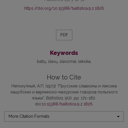
https://doi.org/10.15388/baltistica.9.2.1826
PDF
Keywords
baltų
slavų
slavizmai
leksika
How to Cite
Непокупный, А.П. (1973) “Прусские славизмы и лексика
кашубских и варминско-мазурских говоров польского
языка”,
Baltistica
, 9(2), pp. 171–182.
doi:
10.15388/baltistica.9.2.1826
.
More Citation Formats