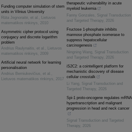
therapeutic vulnerability in acute
Funding computer simulation of stem
myeloid leukemia
units in Vilnius University
Fanny Gonzales
,
Signal Transduction
Rūta Jegnoraitė, et al.
,
Lietuvos
and Targeted Therapy
,
2026
matematikos rinkinys
,
2010
Fructose 1-phosphate inhibits
Asymmetric cipher protocol using
mannose phosphate isomerase to
conjugacy and discrete logarithm
suppress hepatocellular
problem
carcinogenesis
Andrius Raulynaitis, et al.
,
Lietuvos
Ningning Wang
,
Signal Transduction
matematikos rinkinys
,
2009
and Targeted Therapy
,
2026
Artificial neural network for learning
iS2C2: a cointelligent platform for
personalisation
mechanistic discovery of disease
Andrius Berniukevičius, et al.
,
cellular crosstalk
Lietuvos matematikos rinkinys
,
2017
Li Yang
,
Signal Transduction and
Targeted Therapy
,
2026
Spi-1 proto-oncogene regulates mRNA
hypertranscription and malignant
progression in head and neck cancer
Signal Transduction and Targeted
Therapy
,
2026