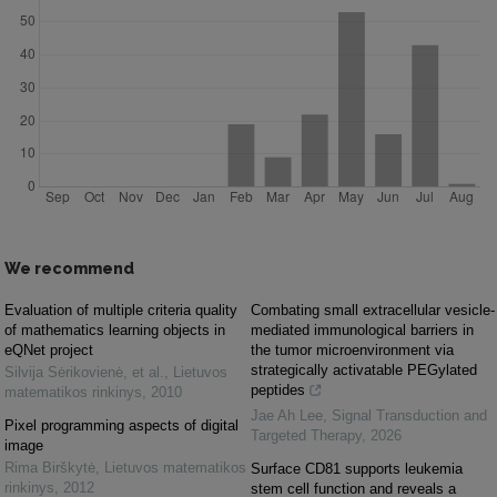
We recommend
Evaluation of multiple criteria quality
Combating small extracellular vesicle-
of mathematics learning objects in
mediated immunological barriers in
eQNet project
the tumor microenvironment via
strategically activatable PEGylated
Silvija Sėrikovienė, et al.
,
Lietuvos
peptides
matematikos rinkinys
,
2010
Jae Ah Lee
,
Signal Transduction and
Pixel programming aspects of digital
Targeted Therapy
,
2026
image
Rima Birškytė
,
Lietuvos matematikos
Surface CD81 supports leukemia
rinkinys
,
2012
stem cell function and reveals a