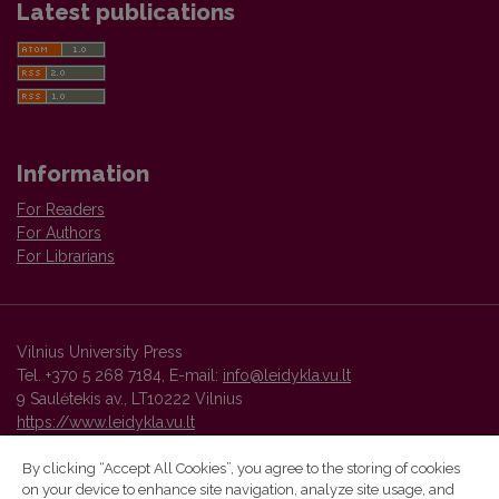
Latest publications
Information
For Readers
For Authors
For Librarians
Vilnius University Press
Tel. +370 5 268 7184, E-mail:
info@leidykla.vu.lt
9 Saulėtekis av., LT10222 Vilnius
https://www.leidykla.vu.lt
By clicking “Accept All Cookies”, you agree to the storing of cookies
on your device to enhance site navigation, analyze site usage, and