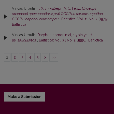
Vincas Urbutis,
Г. У. Линдберг, А. С. Герд,
Словарь
названий пресноводных рыб СССР на языках народов
СССР и европейских стран
,
Baltistica: Vol. 11 No. 2 (1975):
Baltistica
Vincas Urbutis,
Darybos homonimai, slypintys už
lie.
skliaũ(s)tas
,
Baltistica: Vol. 31 No. 2 (1996): Baltictica
1
2
3
4
5
>
>>
Make a Submission