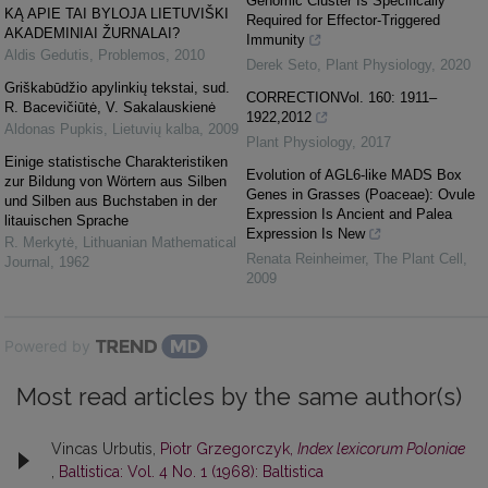
Genomic Cluster Is Specifically
KĄ APIE TAI BYLOJA LIETUVIŠKI
Required for Effector-Triggered
AKADEMINIAI ŽURNALAI?
Immunity
Aldis Gedutis
,
Problemos
,
2010
Derek Seto
,
Plant Physiology
,
2020
Griškabūdžio apylinkių tekstai, sud.
CORRECTIONVol. 160: 1911–
R. Bacevičiūtė, V. Sakalauskienė
1922,2012
Aldonas Pupkis
,
Lietuvių kalba
,
2009
Plant Physiology
,
2017
Einige statistische Charakteristiken
Evolution of AGL6-like MADS Box
zur Bildung von Wörtern aus Silben
Genes in Grasses (Poaceae): Ovule
und Silben aus Buchstaben in der
Expression Is Ancient and Palea
litauischen Sprache
Expression Is New
R. Merkytė
,
Lithuanian Mathematical
Renata Reinheimer
,
The Plant Cell
,
Journal
,
1962
2009
Powered by
Most read articles by the same author(s)
Vincas Urbutis,
Piotr Grzegorczyk,
Index lexicorum Poloniae
,
Baltistica: Vol. 4 No. 1 (1968): Baltistica