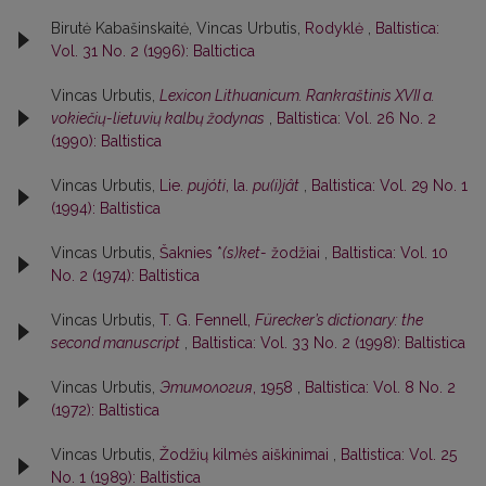
Birutė Kabašinskaitė, Vincas Urbutis,
Rodyklė
,
Baltistica:
Vol. 31 No. 2 (1996): Baltictica
Vincas Urbutis,
Lexicon Lithuanicum. Rankraštinis XVII a.
vokiečių-lietuvių kalbų žodynas
,
Baltistica: Vol. 26 No. 2
(1990): Baltistica
Vincas Urbutis,
Lie.
pujóti
, la.
pu(i)jât
,
Baltistica: Vol. 29 No. 1
(1994): Baltistica
Vincas Urbutis,
Šaknies *
(s)ket-
žodžiai
,
Baltistica: Vol. 10
No. 2 (1974): Baltistica
Vincas Urbutis,
T. G. Fennell,
Fürecker’s dictionary: the
second manuscript
,
Baltistica: Vol. 33 No. 2 (1998): Baltistica
Vincas Urbutis,
Этимология
, 1958
,
Baltistica: Vol. 8 No. 2
(1972): Baltistica
Vincas Urbutis,
Žodžių kilmės aiškinimai
,
Baltistica: Vol. 25
No. 1 (1989): Baltistica