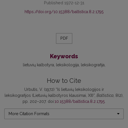
Published 1972-12-31
https://doi.org/10.15388/baltistica.8.2.1795
PDF
Keywords
lietuvių kalbotyra
leksikologija
leksikografija
How to Cite
Urbutis, V. (1972) “Iš lietuvių leksikologijos ir
leksikografijos (Lietuvių kalbotyros klausimai, XII)”,
Baltistica
, 8(2),
pp. 202–207. doi:
10.15388/baltistica.8.2.1795
.
More Citation Formats