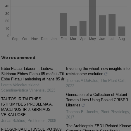
We recommend
Ebbe Flatau. Litauen I. Lietuva I.
Inventing the wheel: new insights into
Skiriama Ebbes Flatau 85-mečiui /Til
resistosome evolution
Ebbe Flatau i anledning af hans 85 år
Thomas A DeFalco
,
The Plant Cell
,
Loreta Vaicekauskienė
,
2022
Scandinavistica Vilnensis
,
2023
Generation of a Collection of Mutant
TAUTOS IR TAUTINĖS
Tomato Lines Using Pooled CRISPR
IŠTIKIMYBĖS PROBLEMA A.
Libraries
MACEINOS IR J. GIRNIAUS
Thomas B. Jacobs
,
Plant Physiology
,
VEIKALUOSE
2017
Jonas Balčius
,
Problemos
,
2008
The Arabidopsis ZED1-Related Kinase
FILOSOFIJA LIETUVOJE PO 1989: