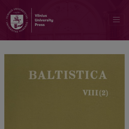
<i>Iš lietuvių leksikologijos ir leksikografijos</i> (<i>Lietuvių kalbot