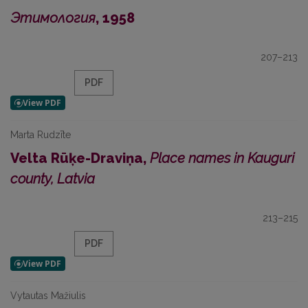
Этимология
, 1958
207–213
PDF
Marta Rudzīte
Velta Rūķe-Draviņa,
Place names in Kauguri
county, Latvia
213–215
PDF
Vytautas Mažiulis