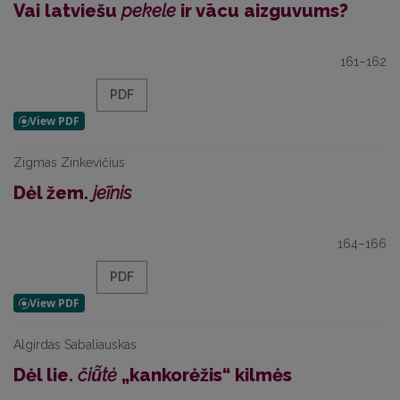
Vai latviešu
pekele
ir vācu aizguvums?
161–162
PDF
Zigmas Zinkevičius
Dėl žem.
jeĩnis
164–166
PDF
Algirdas Sabaliauskas
Dėl lie.
čiū̃tė
„kankorėžis“ kilmės