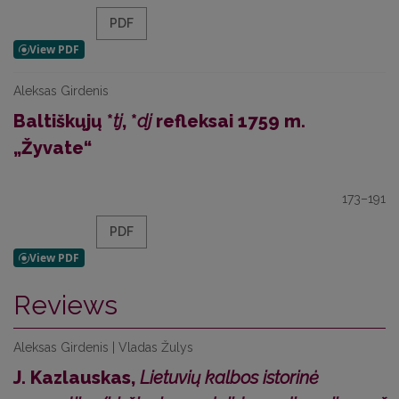
PDF
Aleksas Girdenis
Baltiškųjų *
tj
, *
dj
refleksai 1759 m.
„Žyvate“
173–191
PDF
Reviews
Aleksas Girdenis | Vladas Žulys
J. Kazlauskas,
Lietuvių kalbos istorinė