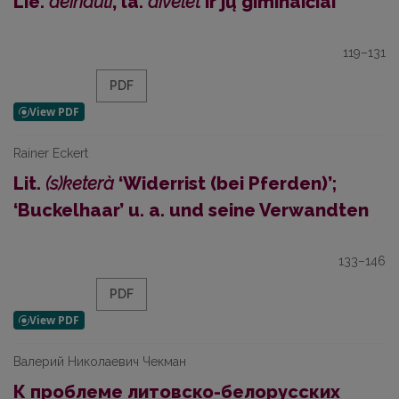
Lie.
déinauti
, la.
dĩvelêt
ir jų giminaičiai
119–131
PDF
Rainer Eckert
Lit.
(s)keterà
‘Widerrist (bei Pferden)’;
‘Buckelhaar’ u. a. und seine Verwandten
133–146
PDF
Валерий Николаевич Чекман
К проблеме литовско-белорусских