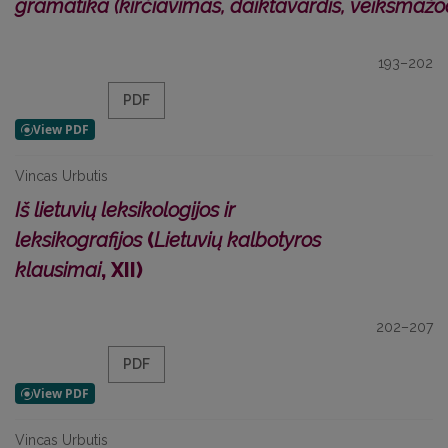
gramatika (kirčiavimas, daiktavardis, veiksmažod
193–202
PDF
Vincas Urbutis
Iš lietuvių leksikologijos ir
leksikografijos
(
Lietuvių kalbotyros
klausimai
, XII)
202–207
PDF
Vincas Urbutis