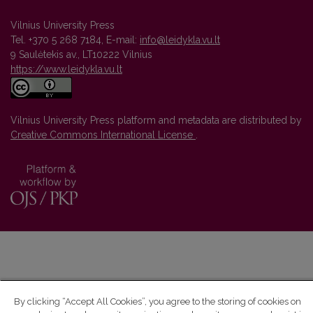
Vilnius University Press
Tel. +370 5 268 7184, E-mail:
info@leidykla.vu.lt
9 Saulėtekis av., LT10222 Vilnius
https://www.leidykla.vu.lt
Vilnius University Press platform and metadata are distributed by
Creative Commons International License
.
By clicking “Accept All Cookies”, you agree to the storing of cookies on