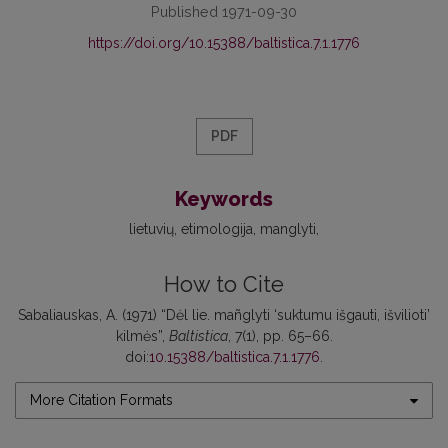
Published 1971-09-30
https://doi.org/10.15388/baltistica.7.1.1776
PDF
Keywords
lietuvių
etimologija
manglyti
How to Cite
Sabaliauskas, A. (1971) “Dėl lie. mañglyti ‘suktumu išgauti, išvilioti’
kilmės”,
Baltistica
, 7(1), pp. 65–66.
doi:
10.15388/baltistica.7.1.1776
.
More Citation Formats