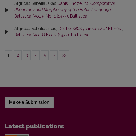
Algirdas Sabaliauskas,
Jānis Endzelīns,
Comparative
Phonology and Morphology of the Baltic Languages
,
Baltistica: Vol. 9 No. 1 (1973): Baltistica
Algirdas Sabaliauskas,
Dėl lie.
čiū̃tė
„kankorėžis“ kilmės
,
Baltistica: Vol. 8 No. 2 (1972): Baltistica
1
2
3
4
5
>
>>
Make a Submission
Latest publications