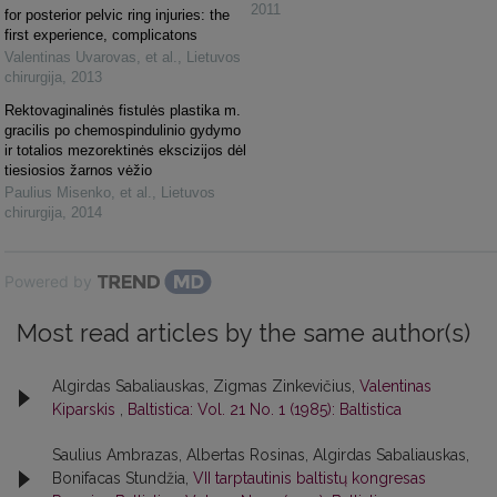
2011
for posterior pelvic ring injuries: the
first experience, complicatons
Valentinas Uvarovas, et al.
,
Lietuvos
chirurgija
,
2013
Rektovaginalinės fistulės plastika m.
gracilis po chemospindulinio gydymo
ir totalios mezorektinės ekscizijos dėl
tiesiosios žarnos vėžio
Paulius Misenko, et al.
,
Lietuvos
chirurgija
,
2014
Powered by
Most read articles by the same author(s)
Algirdas Sabaliauskas, Zigmas Zinkevičius,
Valentinas
Kiparskis
,
Baltistica: Vol. 21 No. 1 (1985): Baltistica
Saulius Ambrazas, Albertas Rosinas, Algirdas Sabaliauskas,
Bonifacas Stundžia,
VII tarptautinis baltistų kongresas