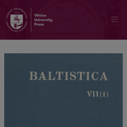
Dėl lie. <i>mañglyti</i> ‘suktumu išgauti, išvilioti’ kilmės