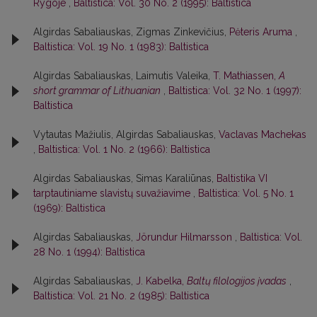
Rygoje
,
Baltistica: Vol. 30 No. 2 (1995): Baltistica
Algirdas Sabaliauskas, Zigmas Zinkevičius,
Pėteris Aruma
,
Baltistica: Vol. 19 No. 1 (1983): Baltistica
Algirdas Sabaliauskas, Laimutis Valeika,
T. Mathiassen,
A
short grammar of Lithuanian
,
Baltistica: Vol. 32 No. 1 (1997):
Baltistica
Vytautas Mažiulis, Algirdas Sabaliauskas,
Vaclavas Machekas
,
Baltistica: Vol. 1 No. 2 (1966): Baltistica
Algirdas Sabaliauskas, Simas Karaliūnas,
Baltistika VI
tarptautiniame slavistų suvažiavime
,
Baltistica: Vol. 5 No. 1
(1969): Baltistica
Algirdas Sabaliauskas,
Jörundur Hilmarsson
,
Baltistica: Vol.
28 No. 1 (1994): Baltistica
Algirdas Sabaliauskas,
J. Kabelka,
Baltų filologijos įvadas
,
Baltistica: Vol. 21 No. 2 (1985): Baltistica