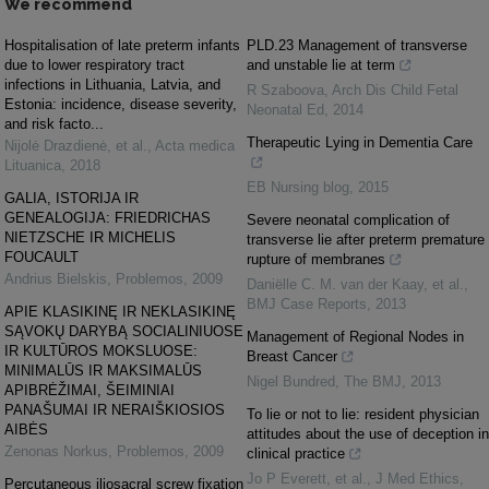
We recommend
Hospitalisation of late preterm infants
PLD.23 Management of transverse
due to lower respiratory tract
and unstable lie at term
infections in Lithuania, Latvia, and
R Szaboova
,
Arch Dis Child Fetal
Estonia: incidence, disease severity,
Neonatal Ed
,
2014
and risk facto...
Therapeutic Lying in Dementia Care
Nijolė Drazdienė, et al.
,
Acta medica
Lituanica
,
2018
EB Nursing blog
,
2015
GALIA, ISTORIJA IR
GENEALOGIJA: FRIEDRICHAS
Severe neonatal complication of
NIETZSCHE IR MICHELIS
transverse lie after preterm premature
FOUCAULT
rupture of membranes
Andrius Bielskis
,
Problemos
,
2009
Daniëlle C. M. van der Kaay, et al.
,
BMJ Case Reports
,
2013
APIE KLASIKINĘ IR NEKLASIKINĘ
SĄVOKŲ DARYBĄ SOCIALINIUOSE
Management of Regional Nodes in
IR KULTŪROS MOKSLUOSE:
Breast Cancer
MINIMALŪS IR MAKSIMALŪS
Nigel Bundred
,
The BMJ
,
2013
APIBRĖŽIMAI, ŠEIMINIAI
PANAŠUMAI IR NERAIŠKIOSIOS
To lie or not to lie: resident physician
AIBĖS
attitudes about the use of deception in
Zenonas Norkus
,
Problemos
,
2009
clinical practice
Jo P Everett, et al.
,
J Med Ethics
,
Percutaneous iliosacral screw fixation