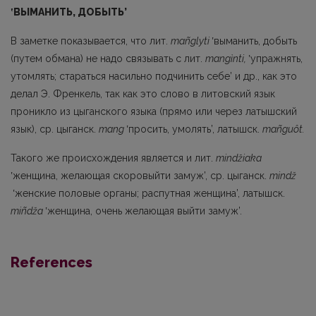
ʽ
ВЫМАНИТЬ
,
ДОБЫТЬ’
В заметке показывается, что лит.
mañglyti
ʽвыманить, добыть
(путем обмана) не надо связывать с лит.
mangìnti,
ʽупражнять,
утомлять; стараться насильно подчинить себе’ и др., как это
делал Э. Френкель, так как это слово в литовский язык
проникло из цыганс­кого языка (прямо или через латышский
язык), ср. цыганск.
mang
ʽпросить, умолять’, латышск.
mañguôt.
Такого же происхождения является и лит.
mindžiaka
ʽженщина, желающая скоровыйти замуж’, ср. цыганск.
mindž
ʽженские половые органы; распутная женщина’, латышск.
miñdža
ʽженщина, очень желающая выйти замуж’.
References