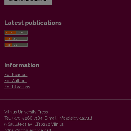
Latest publications
Information
For Readers
For Authors
For Librarians
Vilnius University Press
Tel. +370 5 268 7184, E-mail:
info@leidykla.vu.lt
9 Saulėtekis av., LT10222 Vilnius
https://www.leidykla.vu.lt