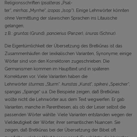
Religionsschriften
(psalteras
„Psal­
ter“,
mirrhas
„Myrrhe“,
izopas
„Isop“). Einige Lehnwörter könnten
ohne Vermittlung der slawischen Sprachen ins Litauische
gelangen,
z.B.:
gruntas
(Grund),
pancierius
(Panzer),
šnuras
(Schnur).
Die Eigentümlichkeit der Übersetzung des Bretkūnas ist das
Zusammenhäufen der lexikalischen Va­rianten, Synonyme; einige
Wörter sind von den Korrektoren zugeschrieben. Die
Germanismen kommen im Haupttext und in späteren
Korrekturen vor. Viele Varianten haben die
Lehnwörter
šturmas
„Sturm“,
kunstas
„Kunst“,
spikerė
„Speicher“,
spangas „Spange“ u.a. Die Beispiele zeigen, daß Bretkūnas
wollte nicht die Lehnwörter aus dem Text wegwerfen. Er gab
Varianten, manche in Parenthesen, als ob der Leser selbst die
passenden Wörter wählte. Viele Varianten entstanden wegen der
Vieldeutigkeit der Wörter, ihrer semantischen Nuancen. Sie
zeigen, daß Bretkūnas bei der Übersetzung der Bibel oft