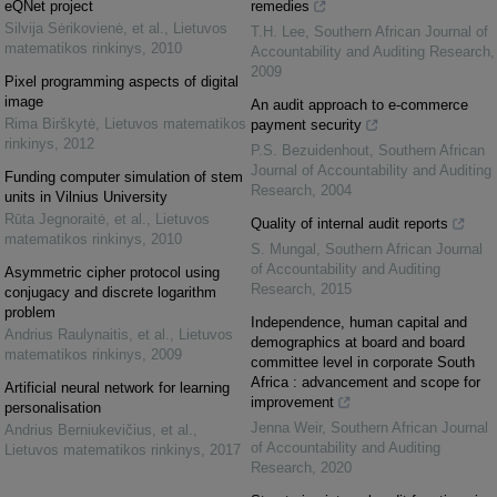
eQNet project
remedies
Silvija Sėrikovienė, et al.
,
Lietuvos
T.H. Lee
,
Southern African Journal of
matematikos rinkinys
,
2010
Accountability and Auditing Research
,
2009
Pixel programming aspects of digital
image
An audit approach to e-commerce
Rima Birškytė
,
Lietuvos matematikos
payment security
rinkinys
,
2012
P.S. Bezuidenhout
,
Southern African
Journal of Accountability and Auditing
Funding computer simulation of stem
Research
,
2004
units in Vilnius University
Rūta Jegnoraitė, et al.
,
Lietuvos
Quality of internal audit reports
matematikos rinkinys
,
2010
S. Mungal
,
Southern African Journal
of Accountability and Auditing
Asymmetric cipher protocol using
Research
,
2015
conjugacy and discrete logarithm
problem
Independence, human capital and
Andrius Raulynaitis, et al.
,
Lietuvos
demographics at board and board
matematikos rinkinys
,
2009
committee level in corporate South
Africa : advancement and scope for
Artificial neural network for learning
improvement
personalisation
Jenna Weir
,
Southern African Journal
Andrius Berniukevičius, et al.
,
of Accountability and Auditing
Lietuvos matematikos rinkinys
,
2017
Research
,
2020