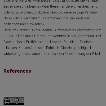
zweifelte, welches Wort besser passt. Er schätzte die Varianten
ein, einige schreibend in Parenthesen, andere unterstreichend
oder ausstreichend, trotzdem blieb oft keine einzige Variante.
Neben dem Germanismus steht manchmal ein Wort der
baltischen und slawischen
Herkunft
(Tarnamús
/tekúnam
ú
s/
Drabantiems Herceriams
1 Sam
22, 17). In Bretkūnas Umgebung wohnten Balten, Germanen und
Slawen. Jonas Bretkūnas selbst sprach Preußisch, Deutsch,
Litauisch, Kurisch (Lettisch), Polnisch. Die Vielsprachigkeit
widerspiegelt sich auch in der Lexik der Übersetzung der Bibel.
References