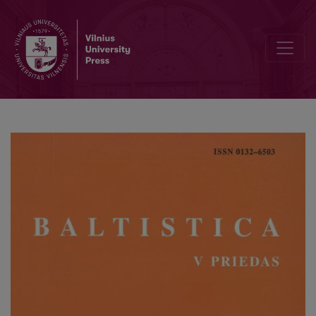
Jono Bretkūno Biblijos germanizmai