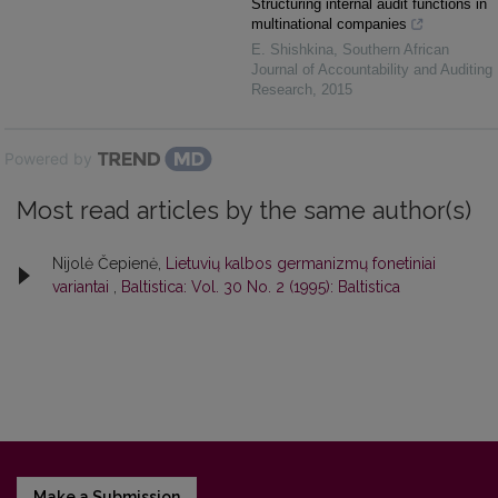
Structuring internal audit functions in
multinational companies
E. Shishkina
,
Southern African
Journal of Accountability and Auditing
Research
,
2015
Powered by
Most read articles by the same author(s)
Nijolė Čepienė,
Lietuvių kalbos germanizmų fonetiniai
variantai
,
Baltistica: Vol. 30 No. 2 (1995): Baltistica
Make a Submission