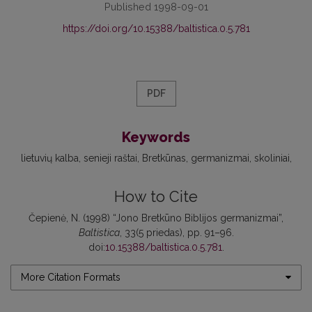
Published 1998-09-01
https://doi.org/10.15388/baltistica.0.5.781
PDF
Keywords
lietuvių kalba
senieji raštai
Bretkūnas
germanizmai
skoliniai
How to Cite
Čepienė, N. (1998) “Jono Bretkūno Biblijos germanizmai”,
Baltistica
, 33(5 priedas), pp. 91–96.
doi:
10.15388/baltistica.0.5.781
.
More Citation Formats