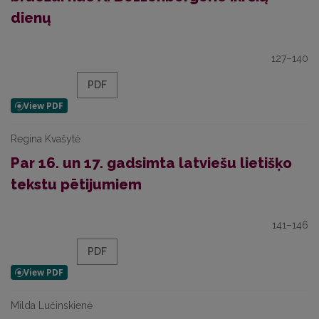
dienų
127–140
PDF
Regina Kvašytė
Par 16. un 17. gadsimta latviešu lietišķo
tekstu pētijumiem
141–146
PDF
Milda Lučinskienė