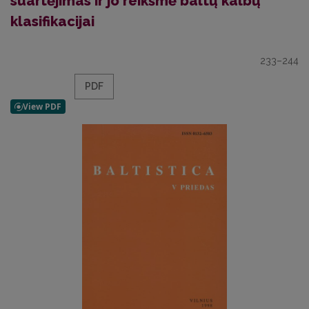
suartėjimas ir jo reikšmė baltų kalbų
klasifikacijai
233–244
PDF