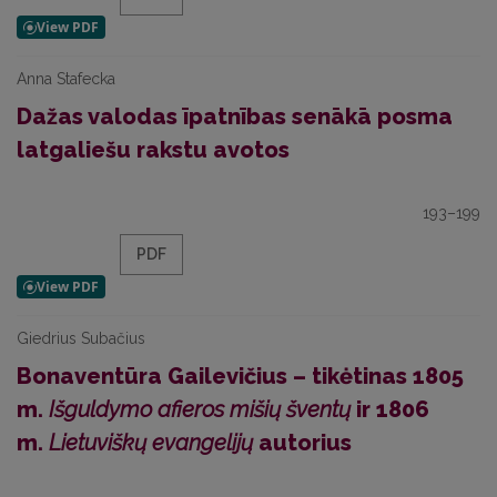
Anna Stafecka
Dažas valodas īpatnības senākā posma
latgaliešu rakstu avotos
193–199
PDF
Giedrius Subačius
Bonaventūra Gailevičius – tikėtinas 1805
m.
Išguldymo afieros mišių šventų
ir 1806
m.
Lietuviškų evangelijų
autorius