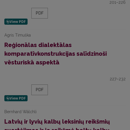
201–226
PDF
Agris Timuška
Reģionālas dialektālas
komparatīvkonstrukcijas salīdzinoši
vēsturiskā aspektā
227–232
PDF
Bernhard Wälchli
Latvių ir lyvių kalbų leksinių reikšmių