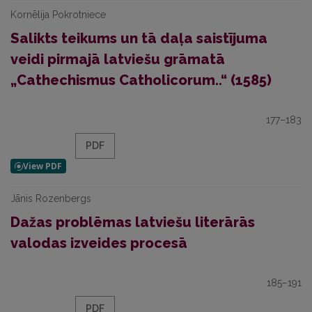
Kornēlija Pokrotniece
Salikts teikums un tā daļa saistījuma
veidi pirmajā latviešu grāmatā
„Cathechismus Catholicorum..“ (1585)
177–183
PDF
Jānis Rozenbergs
Dažas problēmas latviešu literārās
valodas izveides procesā
185–191
PDF