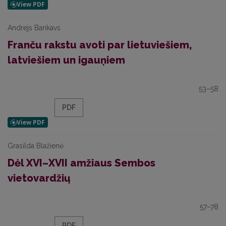
Andrejs Bankavs
Franču rakstu avoti par lietuviešiem,
latviešiem un igauņiem
53–58
PDF
Grasilda Blažienė
Dėl XVI–XVII amžiaus Sembos
vietovardžių
57–78
PDF