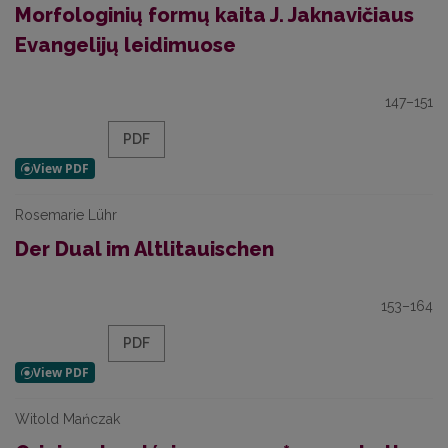
Morfologinių formų kaita J. Jaknavičiaus
Evangelijų leidimuose
147–151
PDF
Rosemarie Lühr
Der Dual im Altlitauischen
153–164
PDF
Witold Mańczak