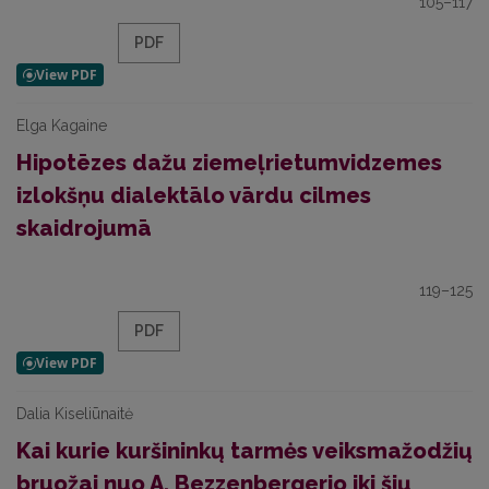
105–117
PDF
Elga Kagaine
Hipotēzes dažu ziemeļrietumvidzemes
izlokšņu dialektālo vārdu cilmes
skaidrojumā
119–125
PDF
Dalia Kiseliūnaitė
Kai kurie kuršininkų tarmės veiksmažodžių
bruožai nuo A. Bezzenbergerio iki šių