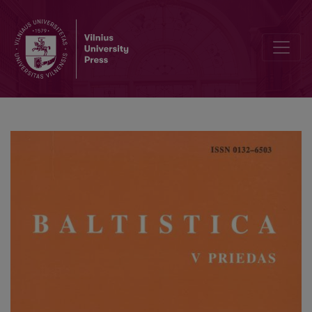
Hipotēzes dažu ziemeļrietumvidzemes izlokšņu dialektālo vārdu c