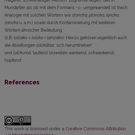
Mundarten als ob mit dem Formans –c- umgewandelt ist (nach
Analogie mit solchen Wörtern wie
sloncka, ploncka,
lęncka,
žancka
u. a.m.) sowie durch Kontaminierung mit weiteren
Wörtern ähnlicher Bedeutung
(z.B.
loīzaks
<
loīcka
+
lamzaks).
Hierzu gehören eigentlich auch
die Ableitungen
loīckāties
‘sich herumtreiben’
und
loīckumis
‘laufend (zuweilen wankend, schwankend);
hüpfend’.
References
This work is licensed under a
Creative Commons Attribution
4.0 International License
.