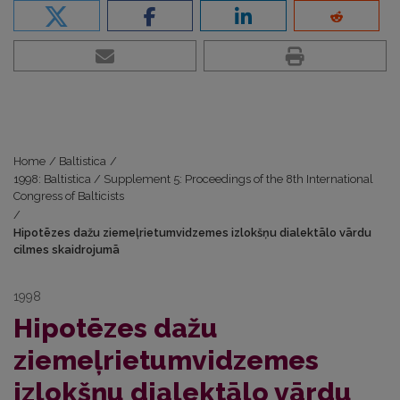
Home
/
Baltistica
/
1998: Baltistica / Supplement 5: Proceedings of the 8th International
Congress of Balticists
/
Hipotēzes dažu ziemeļrietumvidzemes izlokšņu dialektālo vārdu
cilmes skaidrojumā
1998
Hipotēzes dažu
ziemeļrietumvidzemes
izlokšņu dialektālo vārdu