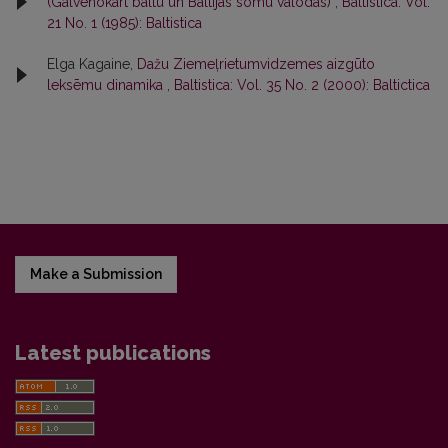
(Galvēnokārt baltu un Baltijas somu valodās)
,
Baltistica: Vol.
21 No. 1 (1985): Baltistica
Elga Kagaine,
Dažu Ziemeļrietumvidzemes aizgūto
leksēmu dinamika
,
Baltistica: Vol. 35 No. 2 (2000): Baltictica
Make a Submission
Latest publications