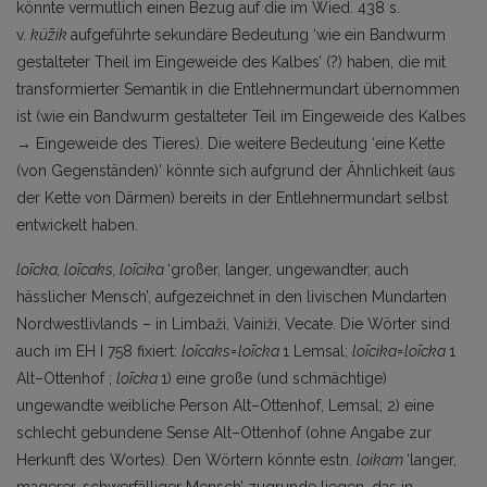
könnte vermutlich einen Bezug auf die im Wied. 438 s.
v.
kǖzik
aufgeführte sekundäre Bedeutung ‘wie ein Bandwurm
gestalteter Theil im Eingeweide des Kalbes’ (?) haben, die mit
transformierter Semantik in die Entlehnermundart übernommen
ist (wie ein Band­wurm gestalteter Teil im Eingeweide des Kalbes
→ Eingeweide des Tieres). Die weitere Bedeutung ‘eine Kette
(von Gegenständen)’ könnte sich aufgrund der Ähnlichkeit (aus
der Kette von Därmen) bereits in der Entlehnermundart selbst
entwickelt haben.
loīcka, loīcaks, loīcika
‘großer, langer, ungewandter, auch
hässlicher Mensch’, aufgezeichnet in den livischen Mundarten
Nordwestlivlands – in Limbaži, Vainiži, Vecate. Die Wörter sind
auch im EH I 758 fixiert:
loīcaks
=
loīcka
1 Lemsal;
loīcika=loīcka
1
Alt–Ottenhof ;
loīcka
1) eine große (und schmächtige)
ungewandte weibliche Person Alt–Ottenhof, Lemsal; 2) eine
schlecht gebundene Sense Alt–Ottenhof (ohne Angabe zur
Herkunft des Wortes). Den Wörtern könnte estn.
loikam
‘langer,
magerer, schwerfälliger Mensch’ zugrunde liegen, das in