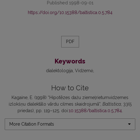
Published 1998-09-01
https://doi.org/10.15388/baltistica.0.5.784
PDF
Keywords
dialektologija
Vidžemė
How to Cite
Kagaine, E. (1998) “Hipotēzes dažu ziemeļrietumvidzemes
izlokšņu dialektālo vārdu cilmes skaidrojumā”,
Baltistica
, 33(5
priedas), pp. 119–125. doi:
10.15388/baltistica.0.5.784
.
More Citation Formats