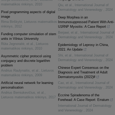
matematikos rinkinys
,
2010
Qiu, et al.
,
International Journal of
Dermatology and Venereology
,
2024
Pixel programming aspects of digital
image
Deep Morphea in an
Rima Birškytė
,
Lietuvos matematikos
Immunosuppressed Patient With Anti-
rinkinys
,
2012
U1RNP Myositis: A Case Report
Berjawi, et al.
,
International Journal of
Funding computer simulation of stem
Dermatology and Venereology
,
2024
units in Vilnius University
Rūta Jegnoraitė, et al.
,
Lietuvos
Epidemiology of Leprosy in China,
matematikos rinkinys
,
2010
2021: An Update
Shi, et al.
,
International Journal of
Asymmetric cipher protocol using
Dermatology and Venereology
,
2024
conjugacy and discrete logarithm
problem
Chinese Expert Consensus on the
Andrius Raulynaitis, et al.
,
Lietuvos
Diagnosis and Treatment of Adult
matematikos rinkinys
,
2009
Dermatomyositis (2022)#
Artificial neural network for learning
Cao, et al.
,
International Journal of
personalisation
Dermatology and Venereology
,
2024
Andrius Berniukevičius, et al.
,
Eccrine Spiradenoma of the
Lietuvos matematikos rinkinys
,
2017
Forehead: A Case Report: Erratum
International Journal of Dermatology
and Venereology
,
2024