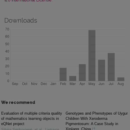
Downloads
We recommend
Evaluation of multiple criteria quality
Genotypes and Phenotypes of Uygur
of mathematics learning objects in
Children With Xeroderma
eQNet project
Pigmentosum: A Case Study in
Xinjiang, China
Silvija Sėrikovienė, et al.
,
Lietuvos