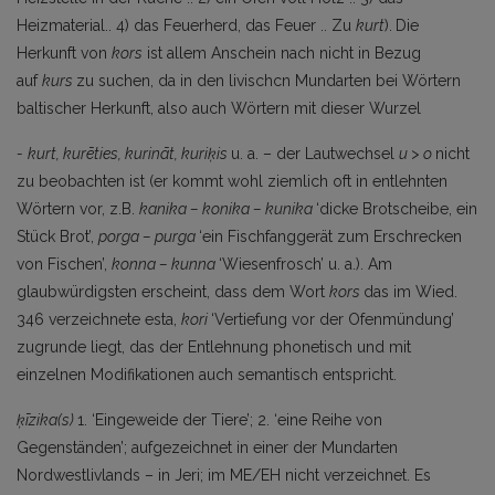
Heizmaterial.. 4) das Feuerherd, das Feuer .. Zu
kurt
).
Die
Herkunft von
kors
ist allem Anschein nach nicht in Bezug
auf
kurs
zu suchen, da in den livischcn Mundarten bei Wörtern
baltischer Herkunft, also auch Wörtern mit dieser Wurzel
-
kurt, kurēties, kurināt, kuriķis
u. a. – der Lautwechsel
u > o
nicht
zu beobachten ist (er kommt wohl ziemlich oft in entlehnten
Wörtern vor, z.B.
kanika
–
konika
–
kunika
‘dicke Brotscheibe, ein
Stück Brot’,
porga
–
purga
‘ein Fischfanggerät zum Erschrecken
von Fischen’,
konna
–
kunna
‘Wiesenfrosch’ u. a.). Am
glaubwürdigsten erscheint, dass dem Wort
kors
das im Wied.
346 verzeichnete esta,
kori
‘Vertiefung vor der Ofenmündung’
zugrunde liegt, das der Entlehnung phonetisch und mit
einzelnen Modifikationen auch semantisch entspricht.
ķīzika(s)
1. ‘Eingeweide der Tiere’; 2. ‘eine Reihe von
Gegenständen’; aufgezeichnet in einer der Mundarten
Nordwestlivlands – in Jeri; im ME/EH nicht verzeichnet. Es