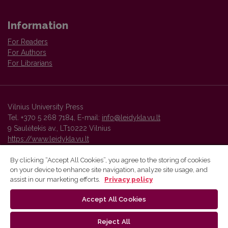
Information
For Readers
For Authors
For Librarians
Vilnius University Press
Tel. +370 5 268 7184, E-mail:
info@leidykla.vu.lt
9 Saulėtekis av., LT10222 Vilnius
https://www.leidykla.vu.lt
By clicking “Accept All Cookies”, you agree to the storing of cookies
on your device to enhance site navigation, analyze site usage, and
Vilnius University Press platform and metadata are distributed by
assist in our marketing efforts.
Privacy policy
Creative Commons International License
.
Accept All Cookies
Reject All