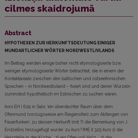
cilmes skaidrojumā
Abstract
HYPOTHESEN ZUR HERKUNFTSDEUTUNG EINIGER
MUNDARTLICHER WÖRTER NORDWESTLIVLANDS
Im Beitrag werden einige bisher nicht etymologisierte bzw.
weniger etymologisierte Wörter betrachtet, die in einem der
Kontaktareale zwischen den baltischen und ostseefinnischen
Sprachen – in Nordwestlivland – fixiert sind und deren Wurzeln
zumindest hypothetisch im Estnischen zu suchen wären.
kors
EH I 629 in Salis ‘ein überdachter Raum über dem
Ofenmund (vorzugsweise am Riegenofen) zum Abfangen von
Feuerfunken’, zu dessen Herkunft (mit ?) die Bemerkung von J.
Endzelīns hinzugefugt wurde: zu
kurs?
(ME II 325
kurs
1) die
Heizstelle in der Küche .. 2) ein Ofen voll Holz .. 3) das