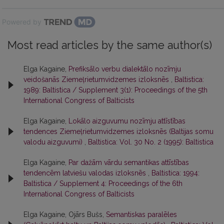
Powered by
Most read articles by the same author(s)
Elga Kagaine,
Prefiksālo verbu dialektālo nozīmju
veidošanās Ziemeļrietumvidzemes izloksnēs
,
Baltistica:
1989: Baltistica / Supplement 3(1): Proceedings of the 5th
International Congress of Balticists
Elga Kagaine,
Lokālo aizguvumu nozīmju attīstības
tendences Ziemeļrietumvidzemes izloksnēs (Baltijas somu
valodu aizguvumi)
,
Baltistica: Vol. 30 No. 2 (1995): Baltistica
Elga Kagaine,
Par dažām vārdu semantikas attīstības
tendencēm latviešu valodas izloksnēs
,
Baltistica: 1994:
Baltistica / Supplement 4: Proceedings of the 6th
International Congress of Balticists
Elga Kagaine, Ojārs Bušs,
Semantiskas paralēles