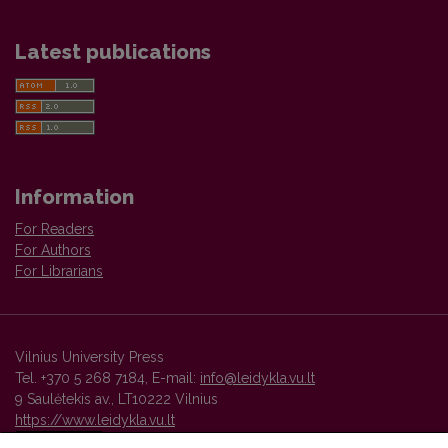
Latest publications
Information
For Readers
For Authors
For Librarians
Vilnius University Press
Tel. +370 5 268 7184, E-mail:
info@leidykla.vu.lt
9 Saulėtekis av., LT10222 Vilnius
https://www.leidykla.vu.lt