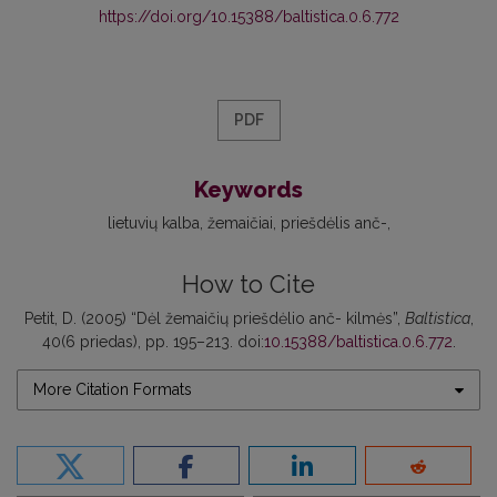
https://doi.org/10.15388/baltistica.0.6.772
PDF
Keywords
lietuvių kalba
žemaičiai
priešdėlis anč-
How to Cite
Petit, D. (2005) “Dėl žemaičių priešdėlio anč- kilmės”,
Baltistica
,
40(6 priedas), pp. 195–213. doi:
10.15388/baltistica.0.6.772
.
More Citation Formats