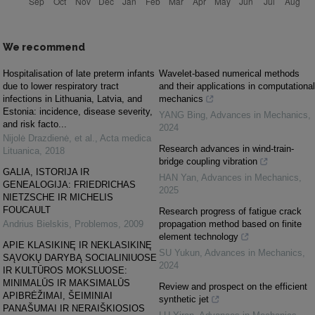
We recommend
Hospitalisation of late preterm infants
Wavelet-based numerical methods
due to lower respiratory tract
and their applications in computational
infections in Lithuania, Latvia, and
mechanics
Estonia: incidence, disease severity,
YANG Bing
,
Advances in Mechanics
,
and risk facto...
2024
Nijolė Drazdienė, et al.
,
Acta medica
Research advances in wind-train-
Lituanica
,
2018
bridge coupling vibration
GALIA, ISTORIJA IR
HAN Yan
,
Advances in Mechanics
,
GENEALOGIJA: FRIEDRICHAS
2025
NIETZSCHE IR MICHELIS
FOUCAULT
Research progress of fatigue crack
Andrius Bielskis
,
Problemos
,
2009
propagation method based on finite
element technology
APIE KLASIKINĘ IR NEKLASIKINĘ
SU Yukun
,
Advances in Mechanics
,
SĄVOKŲ DARYBĄ SOCIALINIUOSE
2024
IR KULTŪROS MOKSLUOSE:
MINIMALŪS IR MAKSIMALŪS
Review and prospect on the efficient
APIBRĖŽIMAI, ŠEIMINIAI
synthetic jet
PANAŠUMAI IR NERAIŠKIOSIOS