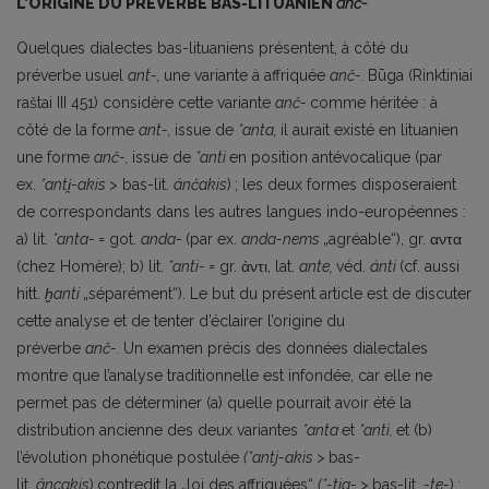
L’ORIGINE DU PRÉVERBE BAS-LITUANIEN
anč-
Quelques dialectes bas-lituaniens présentent, à côté du
préverbe usuel
ant-,
une variante à affriquée
anč-.
Būga (Rinktiniai
raštai III 451) considère cette variante
anč-
comme héritée : à
côté de la forme
ant-,
issue de
*anta,
il aurait existé en lituanien
une forme
anč-,
issue de
*anti
en position antévocalique (par
ex.
*anti̯-akis
> bas-lit.
ánčakis
)
; les deux formes disposeraient
de correspondants dans les autres langues indo-européennes :
a) lit.
*anta-
=
got.
anda-
(par ex.
anda-nems
„agréable“), gr. αντα
(chez Homère); b) lit.
*anti-
=
gr. ἀντι, lat.
ante,
véd.
ánti
(cf. aussi
hitt.
ḫanti
„séparément“). Le but du présent article est de discuter
cette analyse et de tenter d’éclairer l’origine du
préverbe
anč-.
Un examen précis des données dialectales
montre que l’analyse traditionnelle est infondée, car elle ne
permet pas de déterminer (a) quelle pourrait avoir été la
distribution ancienne des deux variantes
*anta
et
*anti,
et (b)
l’évolution phonétique postulée
(*antj-akis
>
bas-
lit.
âncakis
)
contredit la „loi des affriquées“
(*-tja-
>
bas-lit.
-te-
)
: