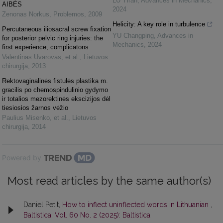
LU Yiran
,
Advances in Mechanics
,
AIBĖS
2024
Zenonas Norkus
,
Problemos
,
2009
Helicity: A key role in turbulence
Percutaneous iliosacral screw fixation
YU Changping
,
Advances in
for posterior pelvic ring injuries: the
Mechanics
,
2024
first experience, complicatons
Valentinas Uvarovas, et al.
,
Lietuvos
chirurgija
,
2013
Rektovaginalinės fistulės plastika m.
gracilis po chemospindulinio gydymo
ir totalios mezorektinės ekscizijos dėl
tiesiosios žarnos vėžio
Paulius Misenko, et al.
,
Lietuvos
chirurgija
,
2014
Powered by
Most read articles by the same author(s)
Daniel Petit,
How to inflect uninflected words in Lithuanian
,
Baltistica: Vol. 60 No. 2 (2025): Baltistica