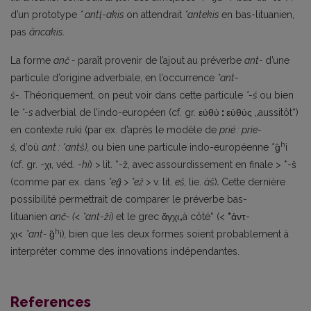
d’un prototype
*
antļ-akis
on attendrait
*antekis
en bas-lituanien,
pas
âncakis.
La forme
anč
-
paraît provenir de l’ajout au préverbe
ant-
d’une
particule d’origine adverbiale, en l’occurrence
*ant-
š-.
Théoriquement, on peut voir dans cette particule
*-š
ou bien
le
*-s
adverbial de l’indo-européen (cf. gr. εὐθύ
:
εὐθύς „aussitôt“)
en contexte ruki (par ex. d’après le modèle de
prié
:
prie-
h
š,
d’où
ant
:
*antš),
ou bien une particule indo-européenne *g̑
i
(cf. gr. -χι, véd.
-hi
)
>
lit. *-ž, avec assourdissement en finale > *-š
(comme par ex. dans
*eg̑
>
*ež
>
v. lit.
eš,
lie.
àš
)
.
Cette dernière
possibilité permettrait de comparer le préverbe bas-
lituanien
anč- (< *ant-ži
)
et le grec ἄγχι„à côté“ (<
*
ἀντ-
h
χι<
*ant-
g̑
i)
,
bien que les deux formes soient probablement à
interpréter comme des innovations indépendantes.
References