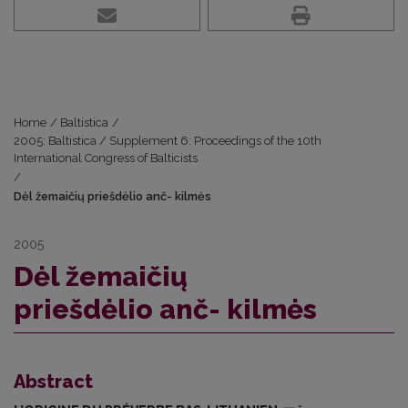
Home
/
Baltistica
/
2005: Baltistica / Supplement 6: Proceedings of the 10th
International Congress of Balticists
/
Dėl žemaičių priešdėlio anč- kilmės
2005
Dėl žemaičių
priešdėlio anč- kilmės
Abstract