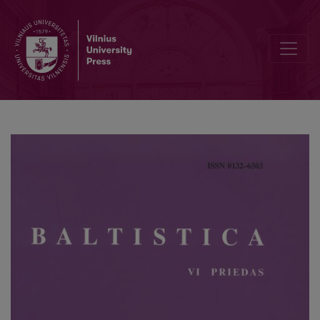
Dėl žemaičių priešdėlio anč- kilmės