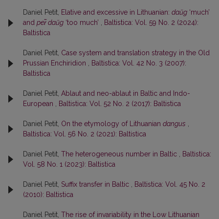
Daniel Petit,
Elative and excessive in Lithuanian:
daũg
‘much’
and
per̃ daũg
‘too much’
,
Baltistica: Vol. 59 No. 2 (2024):
Baltistica
Daniel Petit,
Case system and translation strategy in the Old
Prussian Enchiridion
,
Baltistica: Vol. 42 No. 3 (2007):
Baltistica
Daniel Petit,
Ablaut and neo-ablaut in Baltic and Indo-
European
,
Baltistica: Vol. 52 No. 2 (2017): Baltistica
Daniel Petit,
On the etymology of Lithuanian
dangus
,
Baltistica: Vol. 56 No. 2 (2021): Baltistica
Daniel Petit,
The heterogeneous number in Baltic
,
Baltistica:
Vol. 58 No. 1 (2023): Baltistica
Daniel Petit,
Suffix transfer in Baltic
,
Baltistica: Vol. 45 No. 2
(2010): Baltistica
Daniel Petit,
The rise of invariability in the Low Lithuanian