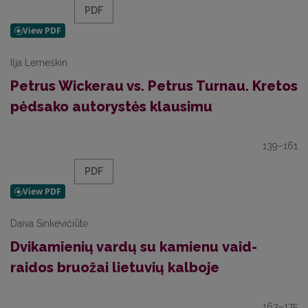
PDF
Ilja Lemeškin
Petrus Wickerau vs. Petrus Turnau. Kretos
pėdsako autorystės klausimu
139–161
PDF
Daiva Sinkevičiūtė
Dvikamienių vardų su kamienu vaid-
raidos bruožai lietuvių kalboje
163–175