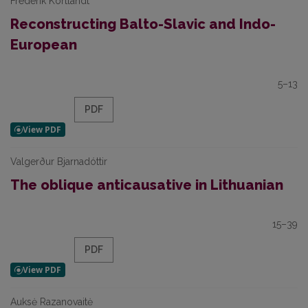
Frederik Kortlandt
Reconstructing Balto-Slavic and Indo-
European
5–13
PDF
Valgerður Bjarnadóttir
The oblique anticausative in Lithuanian
15–39
PDF
Auksė Razanovaitė