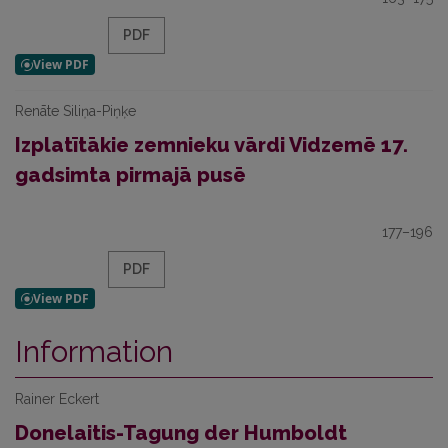
PDF
Renāte Siliņa-Piņķe
Izplatītākie zemnieku vārdi Vidzemē 17.
gadsimta pirmajā pusē
177–196
PDF
Information
Rainer Eckert
Donelaitis-Tagung der Humboldt