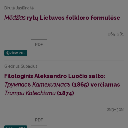
Birutė Jasiūnaitė
Mẽdžias
rytų Lietuvos folkloro formulėse
265–281
PDF
Giedrius Subačius
Filologinis Aleksandro Luočio salto:
Трумпасъ Kатехизмасъ
(1865) verčiamas
Trumpu Katechizmu
(1874)
283–308
PDF