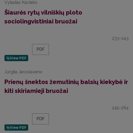
Vytautas Kardelis
Šiaurės rytų vilniškių ploto
sociolingvistiniai bruožai
233–243
PDF
Jurgita Jaroslavienė
Prienų šnektos žemutinių balsių kiekybė ir
kiti skiriamieji bruožai
245–264
PDF