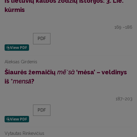
Iš lietuvių kalbos žodžių istorijos: 3. Lie.
kùrmis
169 –186
PDF
Aleksas Girdenis
Šiaurės žemaičių
mẽ˙sà
‘mėsa’ – veldinys
iš *
mensā́
?
187–203
PDF
Vytautas Rinkevičius