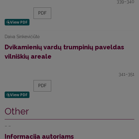
339–340
PDF
Daiva Sinkevičiūtė
Dvikamienių vardų trumpinių paveldas
vilniškių areale
341–351
PDF
Other
– –
Informacija autoriams