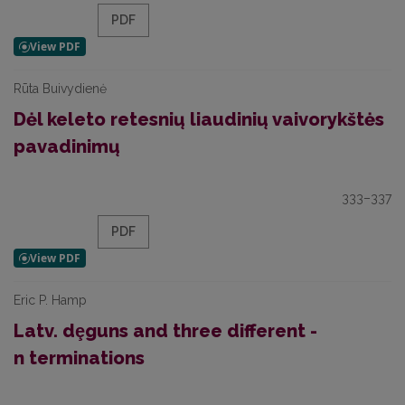
PDF
Rūta Buivydienė
Dėl keleto retesnių liaudinių vaivorykštės
pavadinimų
333–337
PDF
Eric P. Hamp
Latv. dȩguns and three different -
n terminations