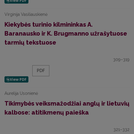
Virginija Vasiliauskienė
Kiekybės turinio kilmininkas A.
Baranausko ir K. Brugmanno užrašytuose
tarmių tekstuose
309–319
PDF
Aurelija Usonienė
Tikimybės veiksmažodžiai anglų ir lietuvių
kalbose: atitikmenų paieška
321–332