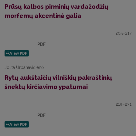
Prūsų kalbos pirminių vardažodžių
morfemų akcentinė galia
205–217
PDF
Jolita Urbanavičienė
Rytų aukštaičių vilniškių pakraštinių
šnektų kirčiavimo ypatumai
219–231
PDF