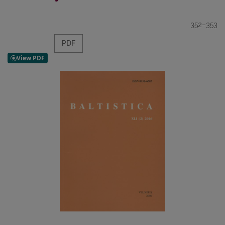
352–353
PDF