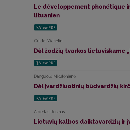
Le développement phonétique irr
lituanien
Guido Michelini
Dėl žodžių tvarkos lietuviškame 
Danguolė Mikulėnienė
Dėl įvardžiuotinių būdvardžių kir
Albertas Rosinas
Lietuvių kalbos daiktavardžių ir į