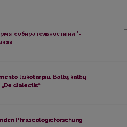
рмы собирательности на *-
ыках
imento laikotarpiu. Baltų kalbų
„De dialectis“
henden Phraseologieforschung