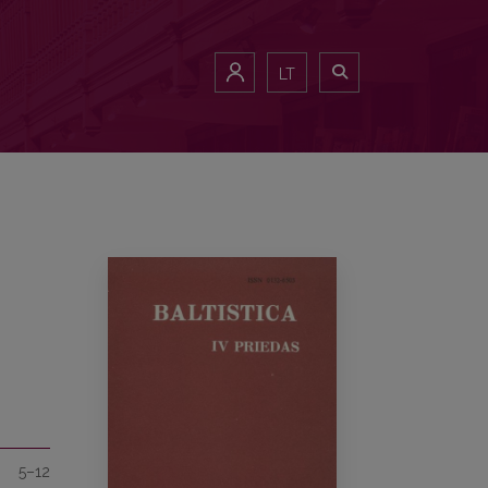
LT
5–12