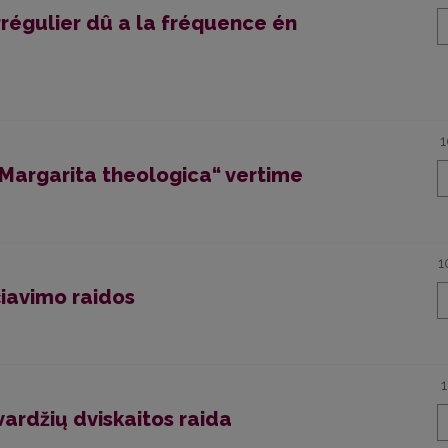
égulier dû a la fréquence én
1
„Margarita theologica“ vertime
1
čiavimo raidos
vardžių dviskaitos raida