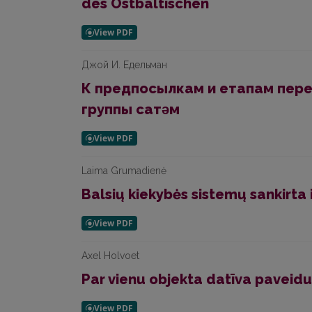
des Ostbaltischen
Джой И. Едельман
К предпосылкам и етапам перех
группы сатǝм
Laima Grumadienė
Balsių kiekybės sistemų sankirta i
Axel Holvoet
Par vienu objekta datīva paveid