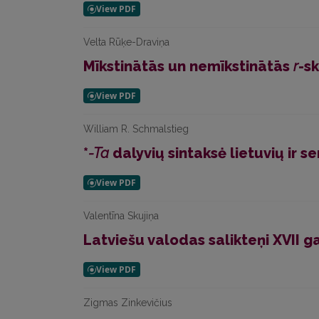
Velta Rūķe-Draviņa
Mīkstinātās un nemīkstinātās
r
-s
William R. Schmalstieg
*
-Ta
dalyvių sintaksė lietuvių ir s
Valentīna Skujiņa
Latviešu valodas salikteņi XVII 
Zigmas Zinkevičius