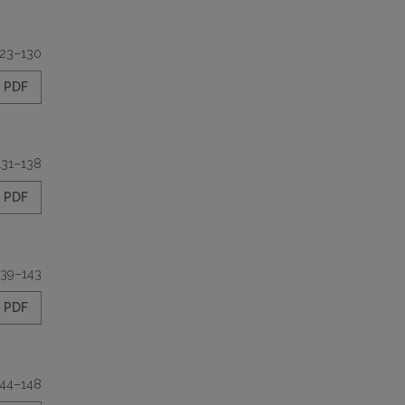
123–130
PDF
131–138
PDF
139–143
PDF
144–148