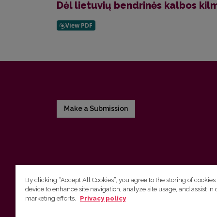
Dėl lietuvių bendrinės kalbos kil
Make a Submission
By clicking “Accept All Cookies”, you agree to the storing of cookies
device to enhance site navigation, analyze site usage, and assist in 
Vilnius University Press
marketing efforts.
Privacy policy
Tel. +370 5 268 7184, E-mail:
info@leidykla.vu.lt