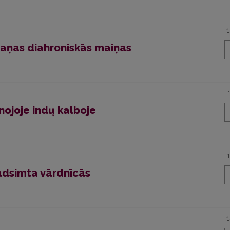
kaņas diahroniskās maiņas
enojoje indų kalboje
gadsimta vārdnīcās