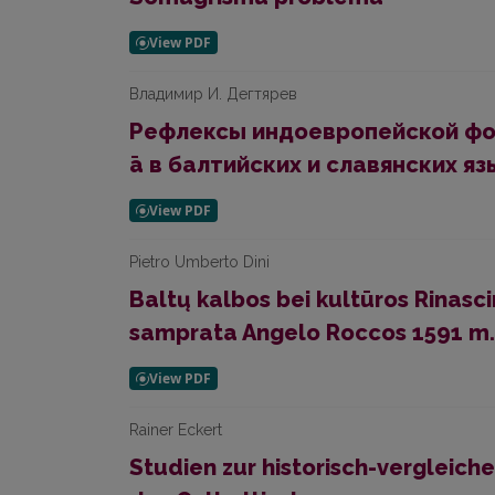
Владимир И. Дегтярев
Рефлексы индоевропейской фо
ā в балтийских и славянских яз
Pietro Umberto Dini
Baltų kalbos bei kultūros Rinasc
samprata Angelo Roccos 1591 m. 
Rainer Eckert
Studien zur historisch-vergleic