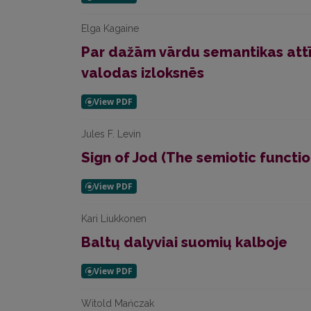
Elga Kagaine
Par dažām vārdu semantikas att
valodas izloksnēs
Jules F. Levin
Sign of Jod (The semiotic functio
Kari Liukkonen
Baltų dalyviai suomių kalboje
Witold Mańczak