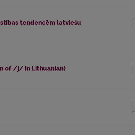
īstības tendencēm latviešu
n of /j/ in Lithuanian)