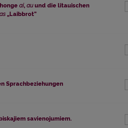
hthonge
ai
,
au
und die litauischen
pas
„Laibbrot”
chen Sprachbeziehungen
abiskajiem savienojumiem.