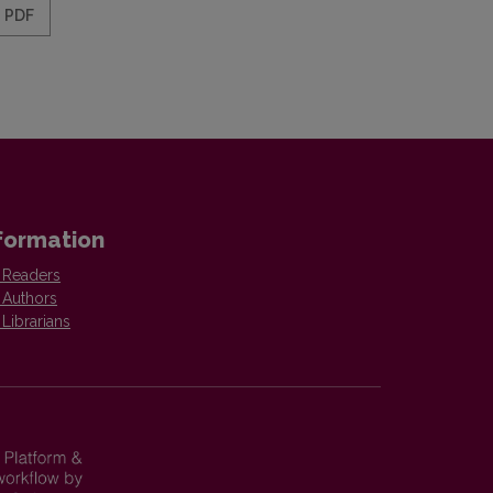
PDF
formation
 Readers
 Authors
 Librarians