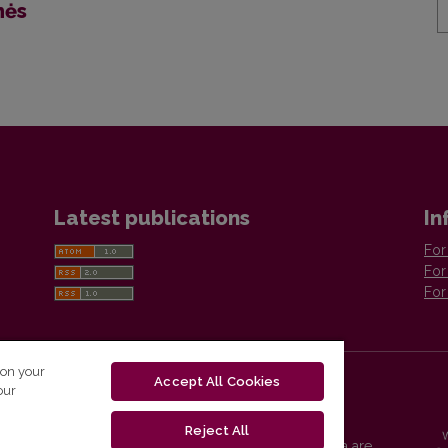
mės
Latest publications
In
For
For
For
 on your
Accept All Cookies
our
Reject All
Vilnius University Press platform and metadata are