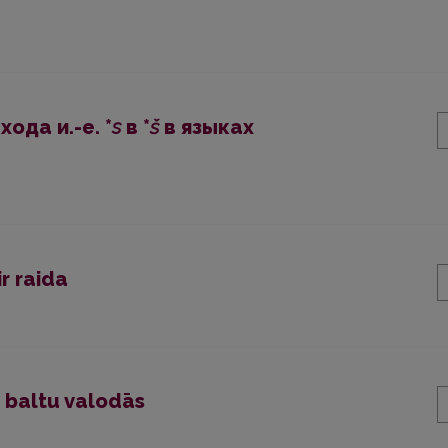
ода и.-е. *
s
в *
š
в языках
r raida
u baltu valodās