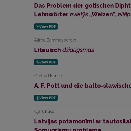
Das Problem der gotischen Dip
Lehnwörter
kvietỹs
„Weizen”,
kliẽ
Alfred Bammesberger
Litauisch
džiaũgsmas
Gertrud Bense
A. F. Pott und die balto-slawis
Ojārs Bušs
Latvijas potamonīmi ar tautosil
Somugrismu problēma