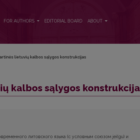
as
FOR AUTHORS
EDITORIAL BOARD
ABOUT
rtinės lietuvių kalbos sąlygos konstrukcijas
ių kalbos sąlygos konstrukcij
ременного литовского языка (с условным союзом jei(gu) и