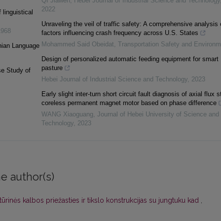
QI Jiawen
,
Hebei Journal of Industrial Science and Technology
2022
 linguistical
Unraveling the veil of traffic safety: A comprehensive analysis 
1968
factors influencing crash frequency across U.S. States
Mohammed Said Obeidat
,
Transportation Safety and Environm
anian Language
Design of personalized automatic feeding equipment for smart
pasture
se Study of
Hebei Journal of Industrial Science and Technology
,
2023
Early slight inter-turn short circuit fault diagnosis of axial flux s
coreless permanent magnet motor based on phase difference
WANG Xiaoguang
,
Journal of Hebei University of Science and
Technology
,
2023
e author(s)
atūrinės kalbos priežasties ir tikslo konstrukcijas su jungtuku kad
,