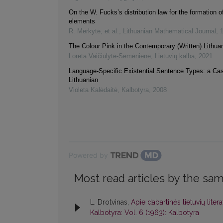
On the W. Fucks’s distribution law for the formation of
elements
R. Merkytė, et al.
,
Lithuanian Mathematical Journal
,
The Colour Pink in the Contemporary (Written) Lithu
Loreta Vaičiulytė-Semėnienė
,
Lietuvių kalba
,
2021
Language-Specific Existential Sentence Types: a Ca
Lithuanian
Violeta Kalėdaitė
,
Kalbotyra
,
2008
Powered by
Most read articles by the sam
L. Drotvinas,
Apie dabartinės lietuvių liter
Kalbotyra: Vol. 6 (1963): Kalbotyra