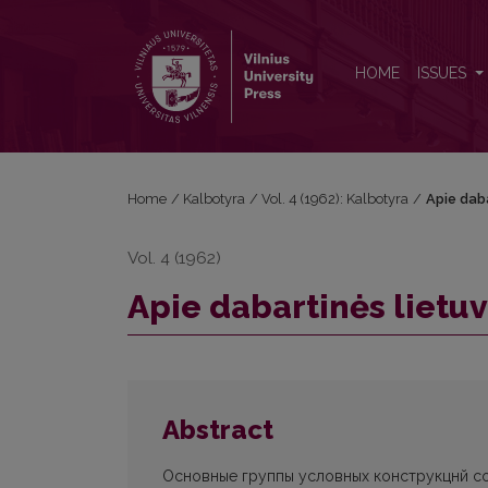
Apie dabartinės lietuvių kalbos sąlygos konstrukcij
HOME
ISSUES
Home
/
Kalbotyra
/
Vol. 4 (1962): Kalbotyra
/
Apie daba
Vol. 4 (1962)
Apie dabartinės lietuv
Abstract
Основные группы условных конструкцнй сов