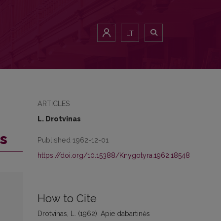
LT
ARTICLES
L. Drotvinas
as
Published 1962-12-01
https://doi.org/10.15388/Knygotyra.1962.18548
How to Cite
Drotvinas, L. (1962). Apie dabartinės