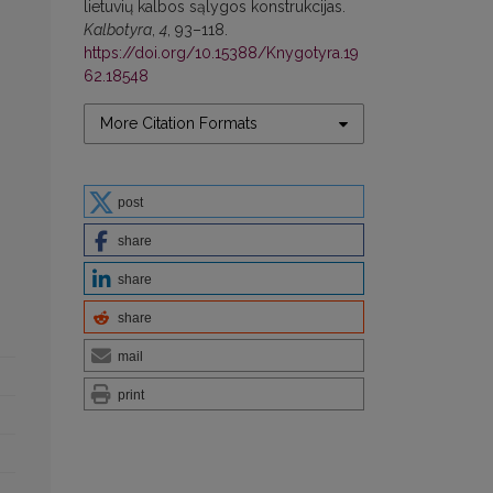
lietuvių kalbos sąlygos konstrukcijas.
Kalbotyra
,
4
, 93–118.
https://doi.org/10.15388/Knygotyra.19
62.18548
More Citation Formats
post
share
share
share
mail
print