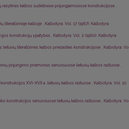
uvių rašytinės kalbos sudėtinėse prijungiamosiose konstrukcijose
,
ių literatūrinėje kalboje
,
Kalbotyra: Vol. 17 (1967): Kalbotyra
ąlygos konstrukcijų ypatybės
,
Kalbotyra: Vol. 2 (1960): Kalbotyra
s lietuvių literatūrinės kalbos priežasties konstrukcijose
,
Kalbotyra: Vol
akinių prijungimo priemonės senuosiuose lietuvių kalbos raštuose
,
s konstrukcijos XVI–XVII a. lietuvių kalbos raštuose
,
Kalbotyra: Vol. 10
iko konstrukcijos senuosiuose lietuvių kalbos raštuose
,
Kalbotyra: Vol