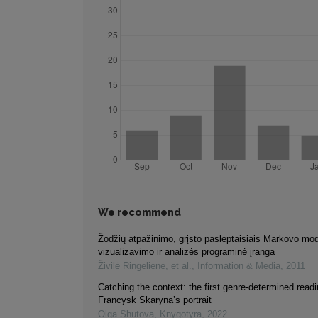
We recommend
Žodžių atpažinimo, grįsto paslėptaisiais Markovo mod
vizualizavimo ir analizės programinė įranga
Živilė Ringelienė, et al.
,
Information & Media
,
2011
Catching the context: the first genre-determined readi
Francysk Skaryna’s portrait
Olga Shutova
,
Knygotyra
,
2022