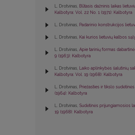
L. Drotvinas,
Būtasis dažninis laikas liet
Kalbotyra: Vol. 22 No. 1 (1971): Kalbotyra
L. Drotvinas,
Padarinio konstrukcijos lietuv
L. Drotvinas,
Kai kurios lietuvių kalbos s
L. Drotvinas,
Apie tarinių formas dabartinė
9 (1963): Kalbotyra
L. Drotvinas,
Laiko aplinkybės šalutinių s
Kalbotyra: Vol. 19 (1968): Kalbotyra
L. Drotvinas,
Priežasties ir tikslo sudėtinė
(1964): Kalbotyra
L. Drotvinas,
Sudėtinės prijungiamosios la
19 (1968): Kalbotyra