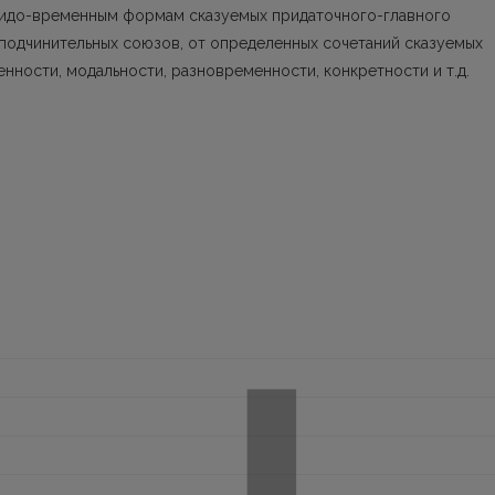
видо-временным формам сказуемых придаточного-главного
 подчинительных союзов, от определенных сочетаний сказуемых
нности, модальности, разновременности, конкретности и т.д.