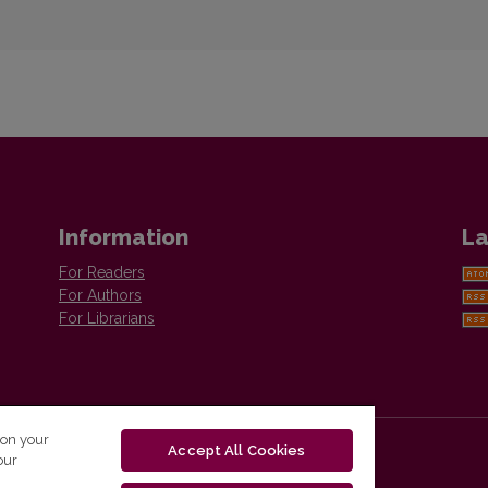
Information
La
For Readers
For Authors
For Librarians
 on your
Accept All Cookies
our