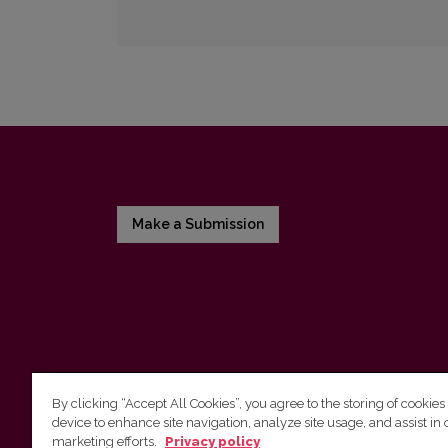
Make a Submission
By clicking “Accept All Cookies”, you agree to the storing of cookies
device to enhance site navigation, analyze site usage, and assist in 
Vilniaus universiteto leidykla
marketing efforts.
Privacy policy