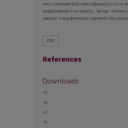
многозначным kad) классифицируются по 
предложений и их смыслу, так как, помимо
зависят специфические значения обусловле
PDF
References
Downloads