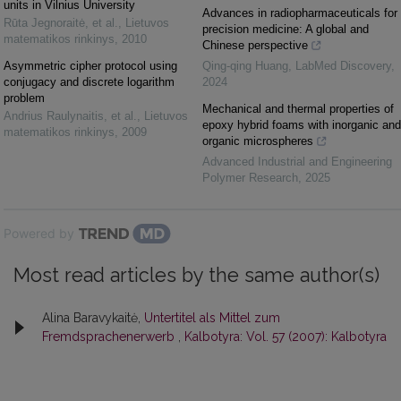
units in Vilnius University
Advances in radiopharmaceuticals for
Rūta Jegnoraitė, et al.
,
Lietuvos
precision medicine: A global and
matematikos rinkinys
,
2010
Chinese perspective
Asymmetric cipher protocol using
Qing-qing Huang
,
LabMed Discovery
,
conjugacy and discrete logarithm
2024
problem
Mechanical and thermal properties of
Andrius Raulynaitis, et al.
,
Lietuvos
epoxy hybrid foams with inorganic and
matematikos rinkinys
,
2009
organic microspheres
Advanced Industrial and Engineering
Polymer Research
,
2025
Powered by
Most read articles by the same author(s)
Alina Baravykaitė,
Untertitel als Mittel zum
Fremdsprachenerwerb
,
Kalbotyra: Vol. 57 (2007): Kalbotyra