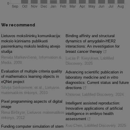
We recommend
Lietuvos mokslininkų komunikacija:
Binding affinity and structural
mokslo kūriniams publikuoti
dynamics of amygdalin-HER2
pasirenkamų mokslo leidinių atvejo
interactions: An investigation for
studija
breast cancer therapy
Renata Matkevičienė
,
Information &
Lucas P. Kwiyukwa
,
LabMed
Media
,
2009
Discovery
,
2025
Evaluation of multiple criteria quality
Advancing scientific publication in
of mathematics learning objects in
laboratory medicine and in vitro
eQNet project
diagnostics: Current status and future
Silvija Sėrikovienė, et al.
,
Lietuvos
directions
matematikos rinkinys
,
2010
Khosrow
,
LabMed Discovery
,
2024
Pixel programming aspects of digital
Intelligent assisted reproduction:
image
Innovative applications of artificial
Rima Birškytė
,
Lietuvos matematikos
intelligence in embryo health
rinkinys
,
2012
assessment
Kuo Chen
,
LabMed Discovery
,
2025
Funding computer simulation of stem