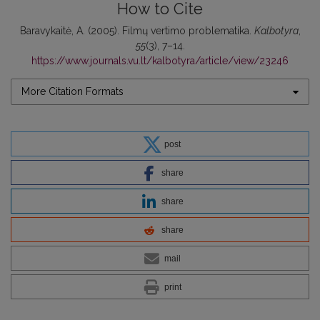
How to Cite
Baravykaitė, A. (2005). Filmų vertimo problematika.
Kalbotyra
,
55
(3), 7–14.
https://www.journals.vu.lt/kalbotyra/article/view/23246
More Citation Formats
post
share
share
share
mail
print