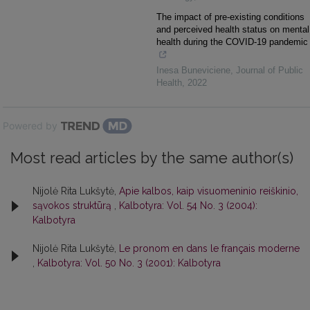
The impact of pre-existing conditions
and perceived health status on mental
health during the COVID-19 pandemic
Inesa Buneviciene
,
Journal of Public
Health
,
2022
Powered by
Most read articles by the same author(s)
Nijolė Rita Lukšytė,
Apie kalbos, kaip visuomeninio reiškinio,
sąvokos struktūrą
,
Kalbotyra: Vol. 54 No. 3 (2004):
Kalbotyra
Nijolė Rita Lukšytė,
Le pronom en dans le français moderne
,
Kalbotyra: Vol. 50 No. 3 (2001): Kalbotyra