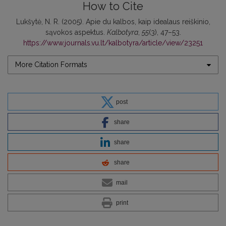
How to Cite
Lukšytė, N. R. (2005). Apie du kalbos, kaip idealaus reiškinio,
sąvokos aspektus.
Kalbotyra
,
55
(3), 47–53.
https://www.journals.vu.lt/kalbotyra/article/view/23251
More Citation Formats
post
share
share
share
mail
print