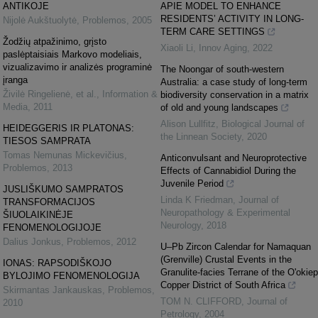
ANTIKOJE
APIE MODEL TO ENHANCE
RESIDENTS’ ACTIVITY IN LONG-
Nijolė Aukštuolytė
,
Problemos
,
2005
TERM CARE SETTINGS
Žodžių atpažinimo, grįsto
Xiaoli Li
,
Innov Aging
,
2022
paslėptaisiais Markovo modeliais,
vizualizavimo ir analizės programinė
The Noongar of south-western
įranga
Australia: a case study of long-term
Živilė Ringelienė, et al.
,
Information &
biodiversity conservation in a matrix
Media
,
2011
of old and young landscapes
Alison Lullfitz
,
Biological Journal of
HEIDEGGERIS IR PLATONAS:
the Linnean Society
,
2020
TIESOS SAMPRATA
Tomas Nemunas Mickevičius
,
Anticonvulsant and Neuroprotective
Problemos
,
2013
Effects of Cannabidiol During the
Juvenile Period
JUSLIŠKUMO SAMPRATOS
Linda K Friedman
,
Journal of
TRANSFORMACIJOS
Neuropathology & Experimental
ŠIUOLAIKINĖJE
Neurology
,
2018
FENOMENOLOGIJOJE
Dalius Jonkus
,
Problemos
,
2012
U–Pb Zircon Calendar for Namaquan
(Grenville) Crustal Events in the
IONAS: RAPSODIŠKOJO
Granulite-facies Terrane of the O'okiep
BYLOJIMO FENOMENOLOGIJA
Copper District of South Africa
Skirmantas Jankauskas
,
Problemos
,
TOM N. CLIFFORD
,
Journal of
2010
Petrology
,
2004