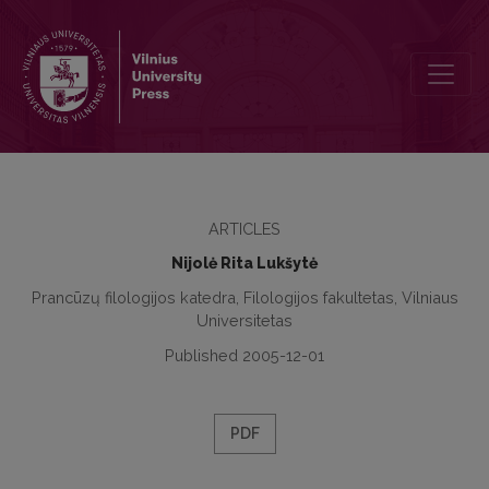
Apie du kalbos, kaip idealaus reiškinio, sąvokos aspektus
ARTICLES
Nijolė Rita Lukšytė
Prancūzų filologijos katedra, Filologijos fakultetas, Vilniaus
Universitetas
Published 2005-12-01
PDF