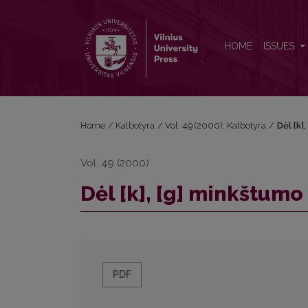
Dėl [k], [g] minkštumo prieš kitus priebalsius
HOME
ISSUES
Home
/
Kalbotyra
/
Vol. 49 (2000): Kalbotyra
/
Dėl [k]
Vol. 49 (2000)
Dėl [k], [g] minkštumo 
PDF