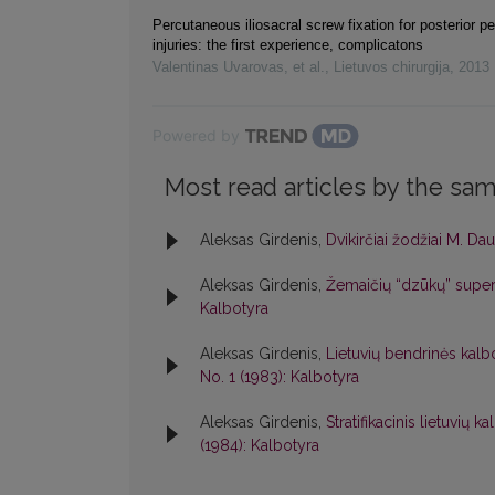
Percutaneous iliosacral screw fixation for posterior pe
injuries: the first experience, complicatons
Valentinas Uvarovas, et al.
,
Lietuvos chirurgija
,
2013
Powered by
Most read articles by the sam
Aleksas Girdenis,
Dvikirčiai žodžiai M. Da
Aleksas Girdenis,
Žemaičių “dzūkų” superil
Kalbotyra
Aleksas Girdenis,
Lietuvių bendrinės kalb
No. 1 (1983): Kalbotyra
Aleksas Girdenis,
Stratifikacinis lietuvi
(1984): Kalbotyra