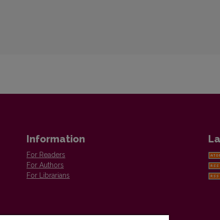
Information
La
For Readers
For Authors
For Librarians