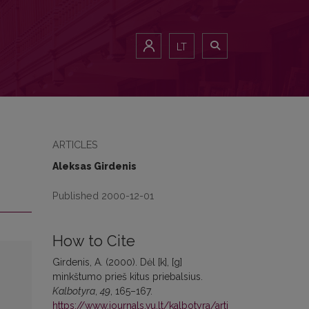
LT
ARTICLES
Aleksas Girdenis
Published 2000-12-01
How to Cite
Girdenis, A. (2000). Dėl [k], [g]
minkštumo prieš kitus priebalsius.
Kalbotyra
,
49
, 165–167.
https://www.journals.vu.lt/kalbotyra/arti