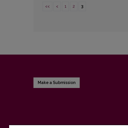
<<
<
1
2
3
Make a Submission