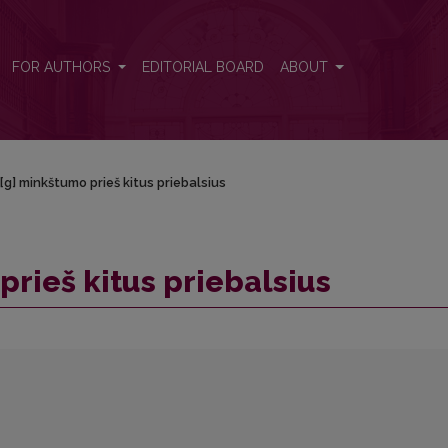
FOR AUTHORS
EDITORIAL BOARD
ABOUT
, [g] minkštumo prieš kitus priebalsius
prieš kitus priebalsius