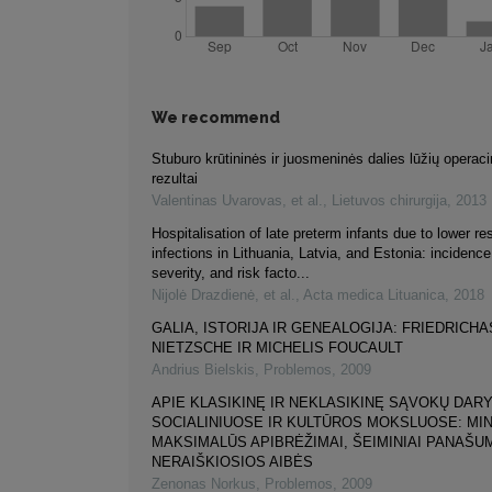
We recommend
Stuburo krūtininės ir juosmeninės dalies lūžių opera
rezultai
Valentinas Uvarovas, et al.
,
Lietuvos chirurgija
,
2013
Hospitalisation of late preterm infants due to lower res
infections in Lithuania, Latvia, and Estonia: incidenc
severity, and risk facto...
Nijolė Drazdienė, et al.
,
Acta medica Lituanica
,
2018
GALIA, ISTORIJA IR GENEALOGIJA: FRIEDRICHA
NIETZSCHE IR MICHELIS FOUCAULT
Andrius Bielskis
,
Problemos
,
2009
APIE KLASIKINĘ IR NEKLASIKINĘ SĄVOKŲ DAR
SOCIALINIUOSE IR KULTŪROS MOKSLUOSE: MIN
MAKSIMALŪS APIBRĖŽIMAI, ŠEIMINIAI PANAŠUM
NERAIŠKIOSIOS AIBĖS
Zenonas Norkus
,
Problemos
,
2009