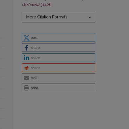
cle/view/31426
More Citation Formats
post
share
share
share
mail
print