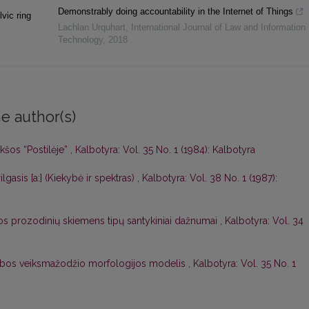
Demonstrably doing accountability in the Internet of Things
lvic ring
Lachlan Urquhart
,
International Journal of Law and Information
Technology
,
2018
e author(s)
ukšos “Postilėje”
,
Kalbotyra: Vol. 35 No. 1 (1984): Kalbotyra
gasis [a:] (Kiekybė ir spektras)
,
Kalbotyra: Vol. 38 No. 1 (1987):
os prozodinių skiemens tipų santykiniai dažnumai
,
Kalbotyra: Vol. 34
ų kalbos veiksmažodžio morfologijos modelis
,
Kalbotyra: Vol. 35 No. 1