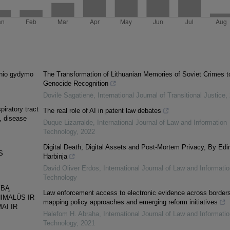
cinio gydymo
The Transformation of Lithuanian Memories of Soviet Crimes t
Genocide Recognition
Dovilė Sagatienė
,
International Journal of Transitional Justice
,
piratory tract
The real role of AI in patent law debates
e, disease
Duque Lizarralde
,
International Journal of Law and Information
Technology
,
2022
Digital Death, Digital Assets and Post-Mortem Privacy, By Edi
S
Harbinja
David Oliver Erdos
,
International Journal of Law and Informatio
Technology
YBĄ
Law enforcement access to electronic evidence across borders
IMALŪS IR
mapping policy approaches and emerging reform initiatives
AI IR
Halefom H. Abraha
,
International Journal of Law and Informatio
Technology
,
2021