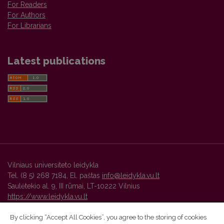
For Readers
For Authors
For Librarians
Latest publications
Vilniaus universiteto leidykla
Tel. (8 5) 268 7184, El. paštas
info@leidykla.vu.lt
Saulėtekio al. 9, III rūmai, LT-10222 Vilnius
https://www.leidykla.vu.lt
By clicking “Accept All Cookies”, you agree to the storing of cookies