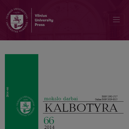
Ein phraseologisches Lernerwörterbuch? Warum denn nicht!