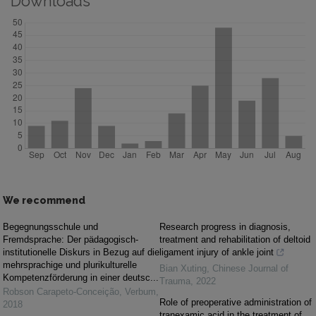
Downloads
We recommend
Begegnungsschule und
Research progress in diagnosis,
Fremdsprache: Der pädagogisch-
treatment and rehabilitation of deltoid
institutionelle Diskurs in Bezug auf die
ligament injury of ankle joint
mehrsprachige und plurikulturelle
Bian Xuting
,
Chinese Journal of
Kompetenzförderung in einer deutsc...
Trauma
,
2022
Robson Carapeto-Conceição
,
Verbum
,
Role of preoperative administration of
2018
tranexamic acid in the treatment of