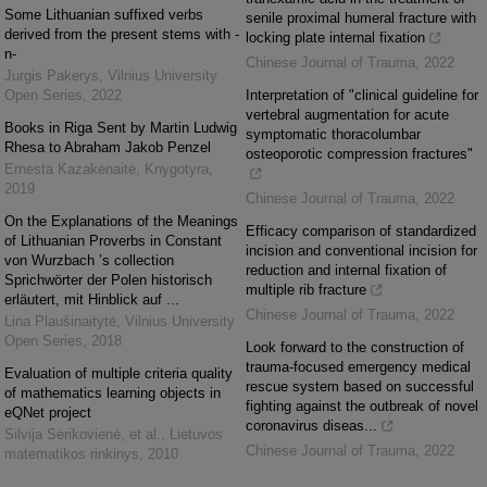
Some Lithuanian suffixed verbs
senile proximal humeral fracture with
derived from the present stems with -
locking plate internal fixation
n-
Chinese Journal of Trauma
,
2022
Jurgis Pakerys
,
Vilnius University
Open Series
,
2022
Interpretation of "clinical guideline for
vertebral augmentation for acute
Books in Riga Sent by Martin Ludwig
symptomatic thoracolumbar
Rhesa to Abraham Jakob Penzel
osteoporotic compression fractures"
Ernesta Kazakėnaitė
,
Knygotyra
,
2019
Chinese Journal of Trauma
,
2022
On the Explanations of the Meanings
Efficacy comparison of standardized
of Lithuanian Proverbs in Constant
incision and conventional incision for
von Wurzbach ’s collection
reduction and internal fixation of
Sprichwörter der Polen historisch
multiple rib fracture
erläutert, mit Hinblick auf ...
Chinese Journal of Trauma
,
2022
Lina Plaušinaitytė
,
Vilnius University
Open Series
,
2018
Look forward to the construction of
trauma-focused emergency medical
Evaluation of multiple criteria quality
rescue system based on successful
of mathematics learning objects in
fighting against the outbreak of novel
eQNet project
coronavirus diseas...
Silvija Sėrikovienė, et al.
,
Lietuvos
Chinese Journal of Trauma
,
2022
matematikos rinkinys
,
2010