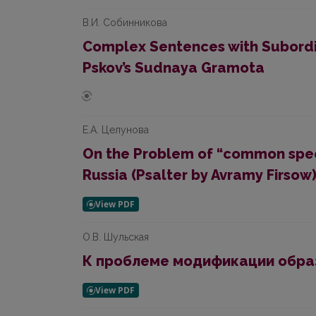
В.И. Собинникова
Complex Sentences with Subordin
Pskov’s Sudnaya Gramota
Е.А. Целунова
On the Problem of “common speec
Russia (Psalter by Avramy Firsow
О.В. Шульская
К проблеме модификации образ