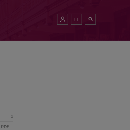
LT
2
PDF