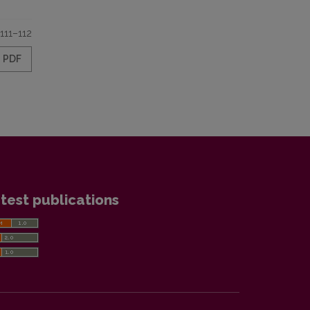
111–112
PDF
test publications