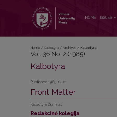
Vol. 36 No. 2 (1985): Kalbotyra
HOME
ISSUES
Home
/
Kalbotyra
/
Archives
/
Kalbotyra
Vol. 36 No. 2 (1985)
Kalbotyra
Published 1985-12-01
Front Matter
Kalbotyra Žurnalas
Redakcinė kolegija