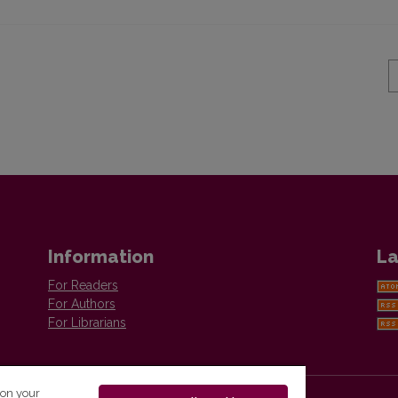
Information
La
For Readers
For Authors
For Librarians
 on your