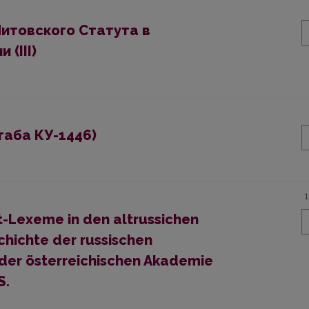
итовского Статута в
(III)
таба КУ-1446)
ot-Lexeme in den altrussichen
schichte der russischen
 der österreichischen Akademie
S.