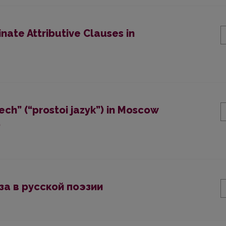
ate Attributive Clauses in
h” (“prostoi jazyk”) in Moscow
)
а в русской поэзии