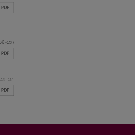
PDF
08–109
PDF
110–114
PDF