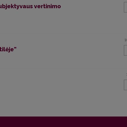
subjektyvaus vertinimo
1
tilėje”