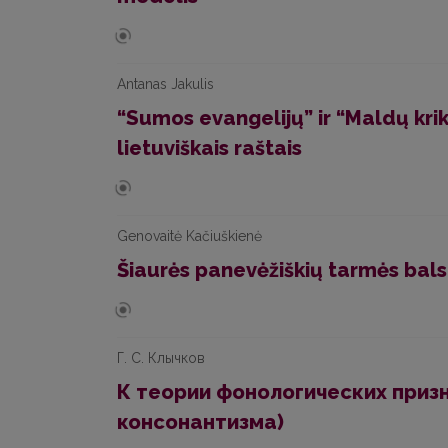
Antanas Jakulis
“Sumos evangelijų” ir “Maldų krik
lietuviškais raštais
Genovaitė Kačiuškienė
Šiaurės panevėžiškių tarmės balsi
Г. С. Клычков
К теории фонологических приз
консонантизма)