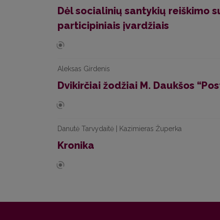
Dėl socialinių santykių reiškimo 
participiniais įvardžiais
Aleksas Girdenis
Dvikirčiai žodžiai M. Daukšos “Pos
Danutė Tarvydaitė | Kazimieras Župerka
Kronika