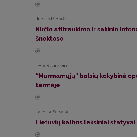
Juozas Pabrėža
Kirčio atitraukimo ir sakinio into
šnektose
Irena Ručinskaitė
“Murmamųjų” balsių kokybinė opoz
tarmėje
Laimutė Servaitė
Lietuvių kalbos leksiniai statyvai