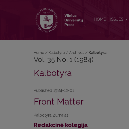
Vol. 35 No. 1 (1984): Kalbotyra
HOME
ISSUES
Home
/
Kalbotyra
/
Archives
/
Kalbotyra
Vol. 35 No. 1 (1984)
Kalbotyra
Published 1984-12-01
Front Matter
Kalbotyra Žurnalas
Redakcinė kolegija