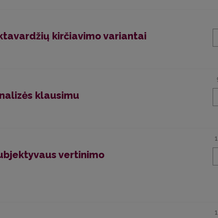
ktavardžių kirčiavimo variantai
nalizės klausimu
subjektyvaus vertinimo