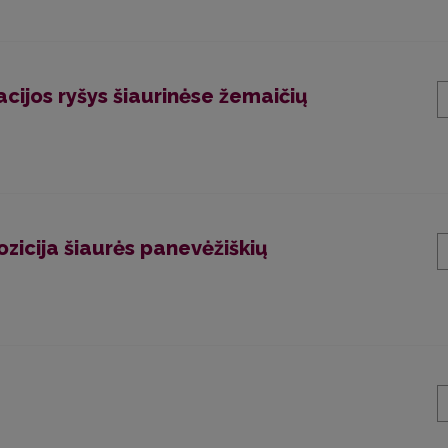
nacijos ryšys šiaurinėse žemaičių
icija šiaurės panevėžiškių