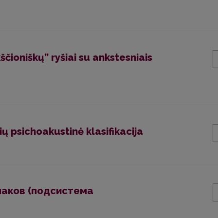
ščioniškų” ryšiai su ankstesniais
ų psichoakustinė klasifikacija
наков (подсистема