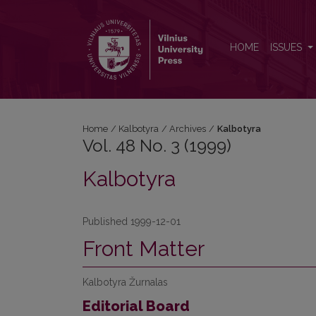
Vol. 48 No. 3 (1999): Kalbotyra
HOME
ISSUES
Home
/
Kalbotyra
/
Archives
/
Kalbotyra
Vol. 48 No. 3 (1999)
Kalbotyra
Published 1999-12-01
Front Matter
Kalbotyra Žurnalas
Editorial Board