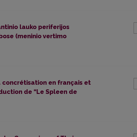
ntinio lauko periferijos
lbose (meninio vertimo
a concrétisation en français et
raduction de “Le Spleen de