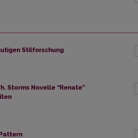
tigen Stilforschung
Th. Storms Novelle “Renate”
iten
 Pattern