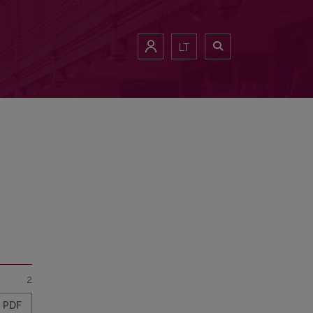
LT
2
PDF