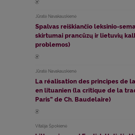
Jūratė Navakauskienė
Spalvas reiškiančio leksinio-sema
skirtumai prancūzų ir lietuvių ka
problemos)
Jūratė Navakauskienė
La réalisation des principes de l
en lituanien (la critique de la t
Paris” de Ch. Baudelaire)
Vitalija Špokienė