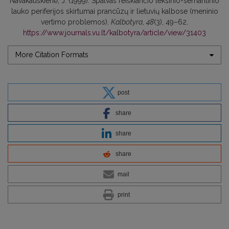
Navakauskienė, J. (1999). Spalvas reiškiančio leksinio-semantinio
lauko periferijos skirtumai prancūzų ir lietuvių kalbose (meninio
vertimo problemos).
Kalbotyra
,
48
(3), 49–62.
https://www.journals.vu.lt/kalbotyra/article/view/31403
More Citation Formats
post
share
share
share
mail
print