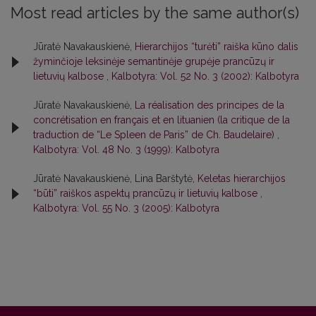
Most read articles by the same author(s)
Jūratė Navakauskienė,
Hierarchijos “turėti” raiška kūno dalis
žyminčioje leksinėje semantinėje grupėje prancūzų ir
lietuvių kalbose
,
Kalbotyra: Vol. 52 No. 3 (2002): Kalbotyra
Jūratė Navakauskienė,
La réalisation des principes de la
concrétisation en français et en lituanien (la critique de la
traduction de “Le Spleen de Paris” de Ch. Baudelaire)
,
Kalbotyra: Vol. 48 No. 3 (1999): Kalbotyra
Jūratė Navakauskienė, Lina Barštytė,
Keletas hierarchijos
“būti” raiškos aspektų prancūzų ir lietuvių kalbose
,
Kalbotyra: Vol. 55 No. 3 (2005): Kalbotyra