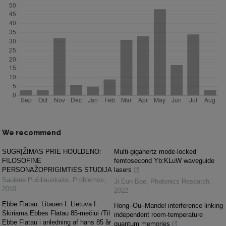
We recommend
SUGRĮŽIMAS PRIE HOULDENO:
Multi-gigahertz mode-locked
FILOSOFINĖ
femtosecond Yb:KLuW waveguide
PERSONAŽOPRIGIMTIES STUDIJA
lasers
Saulenė Pučiliauskaitė
,
Problemos
,
Ji Eun Bae
,
Photonics Research
,
2010
2022
Ebbe Flatau. Litauen I. Lietuva I.
Hong–Ou–Mandel interference linking
Skiriama Ebbes Flatau 85-mečiui /Til
independent room-temperature
Ebbe Flatau i anledning af hans 85 år
quantum memories