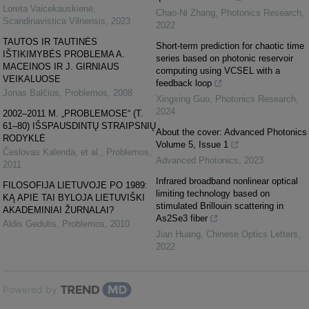
Loreta Vaicekauskienė
,
Chao-Ni Zhang
,
Photonics Research
,
Scandinavistica Vilnensis
,
2023
2022
TAUTOS IR TAUTINĖS
Short-term prediction for chaotic time
IŠTIKIMYBĖS PROBLEMA A.
series based on photonic reservoir
MACEINOS IR J. GIRNIAUS
computing using VCSEL with a
VEIKALUOSE
feedback loop
Jonas Balčius
,
Problemos
,
2008
Xingxing Guo
,
Photonics Research
,
2024
2002–2011 M. „PROBLEMOSE“ (T.
61–80) IŠSPAUSDINTŲ STRAIPSNIŲ
About the cover: Advanced Photonics
RODYKLĖ
Volume 5, Issue 1
Česlovas Kalenda, et al.
,
Problemos
,
Advanced Photonics
,
2023
2011
Infrared broadband nonlinear optical
FILOSOFIJA LIETUVOJE PO 1989:
limiting technology based on
KĄ APIE TAI BYLOJA LIETUVIŠKI
stimulated Brillouin scattering in
AKADEMINIAI ŽURNALAI?
As2Se3 fiber
Aldis Gedutis
,
Problemos
,
2010
Jian Huang
,
Chinese Optics Letters
,
2022
Powered by