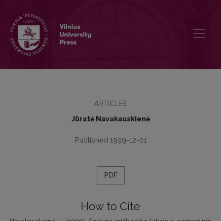
Spalvas reiškiančio leksinio-semantinio lauko periferijos skirtumai
ARTICLES
Jūratė Navakauskienė
Published 1999-12-01
PDF
How to Cite