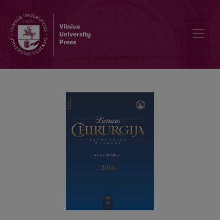
Hybrid transanal and laparoscopic hand-assisted TME for low rectal