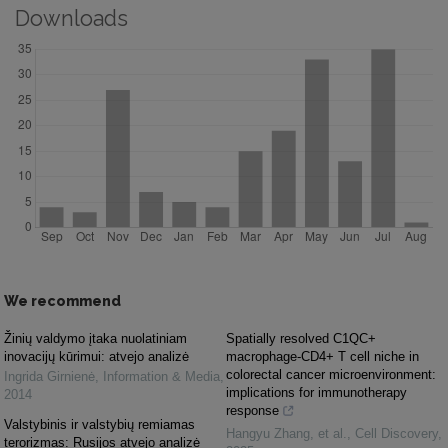
Downloads
We recommend
Žinių valdymo įtaka nuolatiniam
Spatially resolved C1QC+
inovacijų kūrimui: atvejo analizė
macrophage-CD4+ T cell niche in
colorectal cancer microenvironment:
Ingrida Girnienė
,
Information & Media
,
implications for immunotherapy
2014
response
Valstybinis ir valstybių remiamas
Hangyu Zhang, et al.
,
Cell Discovery
,
terorizmas: Rusijos atvejo analizė