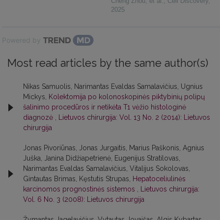
Cheng Zhou, et al.
,
Cell Discovery
,
2025
Powered by
Most read articles by the same author(s)
Nikas Samuolis, Narimantas Evaldas Samalavičius, Ugnius
Mickys,
Kolektomija po kolonoskopinės piktybinių polipų
šalinimo procedūros ir netikėta T1 vėžio histologinė
diagnozė
,
Lietuvos chirurgija: Vol. 13 No. 2 (2014): Lietuvos
chirurgija
Jonas Pivoriūnas, Jonas Jurgaitis, Marius Paškonis, Agnius
Juška, Janina Didžiapetrienė, Eugenijus Stratilovas,
Narimantas Evaldas Samalavičius, Vitalijus Sokolovas,
Gintautas Brimas, Kęstutis Strupas,
Hepatoceliulinės
karcinomos prognostinės sistemos
,
Lietuvos chirurgija:
Vol. 6 No. 3 (2008): Lietuvos chirurgija
Žymantas Jagelavičius, Vytautas Jovaišas, Algis Kybartas,