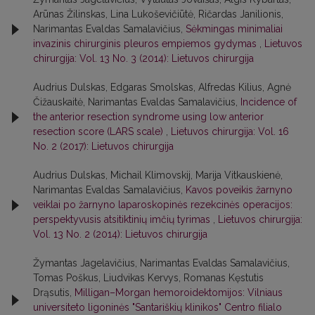
Arūnas Žilinskas, Lina Lukoševičiūtė, Ričardas Janilionis,
Narimantas Evaldas Samalavičius,
Sėkmingas minimaliai
invazinis chirurginis pleuros empiemos gydymas
,
Lietuvos
chirurgija: Vol. 13 No. 3 (2014): Lietuvos chirurgija
Audrius Dulskas, Edgaras Smolskas, Alfredas Kilius, Agnė
Čižauskaitė, Narimantas Evaldas Samalavičius,
Incidence of
the anterior resection syndrome using low anterior
resection score (LARS scale)
,
Lietuvos chirurgija: Vol. 16
No. 2 (2017): Lietuvos chirurgija
Audrius Dulskas, Michail Klimovskij, Marija Vitkauskienė,
Narimantas Evaldas Samalavičius,
Kavos poveikis žarnyno
veiklai po žarnyno laparoskopinės rezekcinės operacijos:
perspektyvusis atsitiktinių imčių tyrimas
,
Lietuvos chirurgija:
Vol. 13 No. 2 (2014): Lietuvos chirurgija
Žymantas Jagelavičius, Narimantas Evaldas Samalavičius,
Tomas Poškus, Liudvikas Kervys, Romanas Kęstutis
Drąsutis,
Milligan–Morgan hemoroidektomijos: Vilniaus
universiteto ligoninės "Santariškių klinikos" Centro filialo