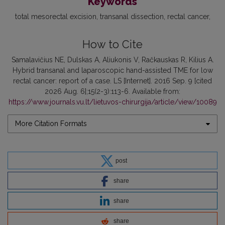
Keywords
total mesorectal excision
transanal dissection
rectal cancer
How to Cite
Samalavičius NE, Dulskas A, Aliukonis V, Račkauskas R, Kilius A.
Hybrid transanal and laparoscopic hand-assisted TME for low
rectal cancer: report of a case. LS [Internet]. 2016 Sep. 9 [cited
2026 Aug. 6];15(2-3):113-6. Available from:
https://www.journals.vu.lt/lietuvos-chirurgija/article/view/10089
More Citation Formats
post
share
share
share