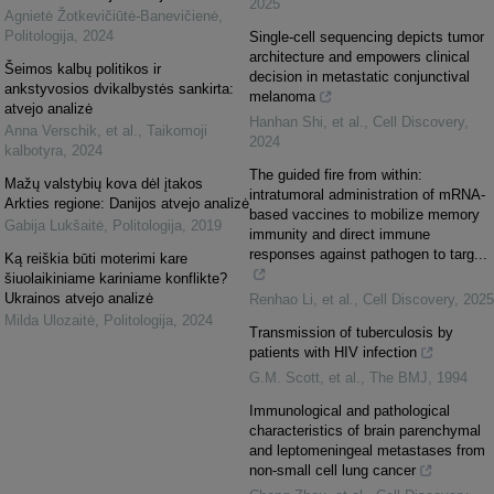
2025
Agnietė Žotkevičiūtė-Banevičienė
,
Politologija
,
2024
Single-cell sequencing depicts tumor
architecture and empowers clinical
Šeimos kalbų politikos ir
decision in metastatic conjunctival
ankstyvosios dvikalbystės sankirta:
melanoma
atvejo analizė
Hanhan Shi, et al.
,
Cell Discovery
,
Anna Verschik, et al.
,
Taikomoji
2024
kalbotyra
,
2024
The guided fire from within:
Mažų valstybių kova dėl įtakos
intratumoral administration of mRNA-
Arkties regione: Danijos atvejo analizė
based vaccines to mobilize memory
Gabija Lukšaitė
,
Politologija
,
2019
immunity and direct immune
responses against pathogen to targ...
Ką reiškia būti moterimi kare
šiuolaikiniame kariniame konflikte?
Ukrainos atvejo analizė
Renhao Li, et al.
,
Cell Discovery
,
2025
Milda Ulozaitė
,
Politologija
,
2024
Transmission of tuberculosis by
patients with HIV infection
G.M. Scott, et al.
,
The BMJ
,
1994
Immunological and pathological
characteristics of brain parenchymal
and leptomeningeal metastases from
non-small cell lung cancer