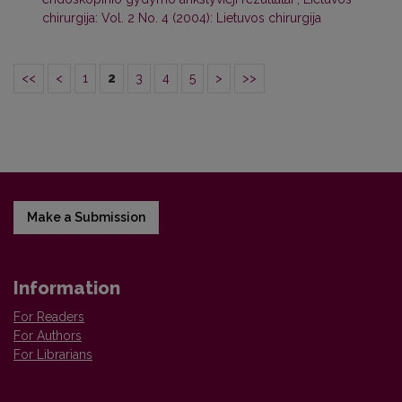
chirurgija: Vol. 2 No. 4 (2004): Lietuvos chirurgija
<<
<
1
2
3
4
5
>
>>
Make a Submission
Information
For Readers
For Authors
For Librarians