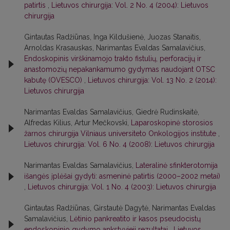
patirtis
,
Lietuvos chirurgija: Vol. 2 No. 4 (2004): Lietuvos
chirurgija
Gintautas Radžiūnas, Inga Kildušienė, Juozas Stanaitis,
Arnoldas Krasauskas, Narimantas Evaldas Samalavičius,
Endoskopinis virškinamojo trakto fistulių, perforacijų ir
anastomozių nepakankamumo gydymas naudojant OTSC
kabutę (OVESCO)
,
Lietuvos chirurgija: Vol. 13 No. 2 (2014):
Lietuvos chirurgija
Narimantas Evaldas Samalavičius, Giedrė Rudinskaitė,
Alfredas Kilius, Artur Mečkovski,
Laparoskopinė storosios
žarnos chirurgija Vilniaus universiteto Onkologijos institute
,
Lietuvos chirurgija: Vol. 6 No. 4 (2008): Lietuvos chirurgija
Narimantas Evaldas Samalavičius,
Lateralinė sfinkterotomija
išangės įplėšai gydyti: asmeninė patirtis (2000–2002 metai)
,
Lietuvos chirurgija: Vol. 1 No. 4 (2003): Lietuvos chirurgija
Gintautas Radžiūnas, Girstautė Dagytė, Narimantas Evaldas
Samalavičius,
Lėtinio pankreatito ir kasos pseudocistų
endoskopinio gydymo ankstyvieji rezultatai
,
Lietuvos