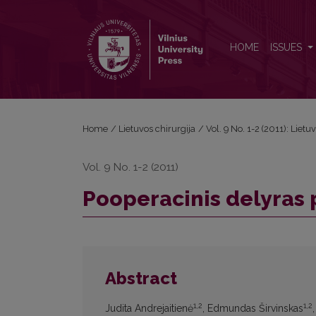
Pooperacinis delyras po širdies operacijų
HOME
ISSUES
Home
/
Lietuvos chirurgija
/
Vol. 9 No. 1-2 (2011): Lietu
Vol. 9 No. 1-2 (2011)
Pooperacinis delyras 
Abstract
1,2
1,2
Judita Andrejaitienė
, Edmundas Širvinskas