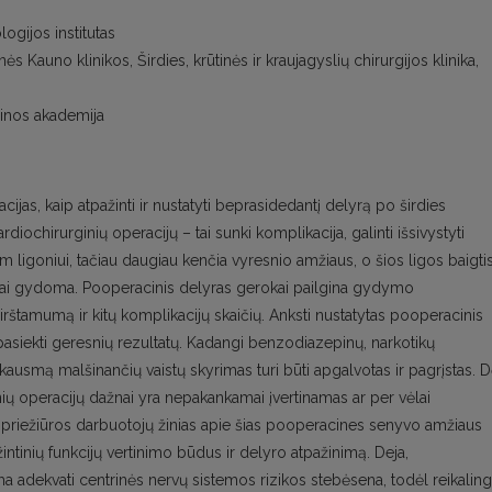
ogijos institutas
s Kauno klinikos, Širdies, krūtinės ir kraujagyslių chirurgijos klinika,
cinos akademija
jas, kaip atpažinti ir nustatyti beprasidedantį delyrą po širdies
rdiochirurginių operacijų – tai sunki komplikacija, galinti išsivystyti
 ligoniui, tačiau daugiau kenčia vyresnio amžiaus, o šios ligos baigti
aliai gydoma. Pooperacinis delyras gerokai pailgina gydymo
mirštamumą ir kitų komplikacijų skaičių. Anksti nustatytas pooperacinis
asiekti geresnių rezultatų. Kadangi benzodiazepinų, narkotikų
skausmą malšinančių vaistų skyrimas turi būti apgalvotas ir pagrįstas. D
ių operacijų dažnai yra nepakankamai įvertinamas ar per vėlai
s priežiūros darbuotojų žinias apie šias pooperacines senyvo amžiaus
žintinių funkcijų vertinimo būdus ir delyro atpažinimą. Deja,
ma adekvati centrinės nervų sistemos rizikos stebėsena, todėl reikalin