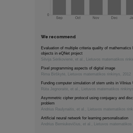
We recommend
Evaluation of multiple criteria quality of mathematics 
objects in eQNet project
Silvija Sėrikovienė, et al.
,
Lietuvos matematikos rink
Pixel programming aspects of digital image
Rima Birškytė
,
Lietuvos matematikos rinkinys
,
2012
Funding computer simulation of stem units in Vilnius 
Rūta Jegnoraitė, et al.
,
Lietuvos matematikos rinkiny
Asymmetric cipher protocol using conjugacy and disc
problem
Andrius Raulynaitis, et al.
,
Lietuvos matematikos rink
Artificial neural network for learning personalisation
Andrius Berniukevičius, et al.
,
Lietuvos matematikos 