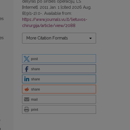
delyras po širdies operacijų. LS
[Internet]. 2011 Jan. 1 [cited 2026 Aug.
8];9(1-2):0-. Available from:
ies
https://www.journals.vu.lt/lietuvos-
chirurgija/article/view/2088
ies
More Citation Formats
post
share
share
share
mail
print
f
g