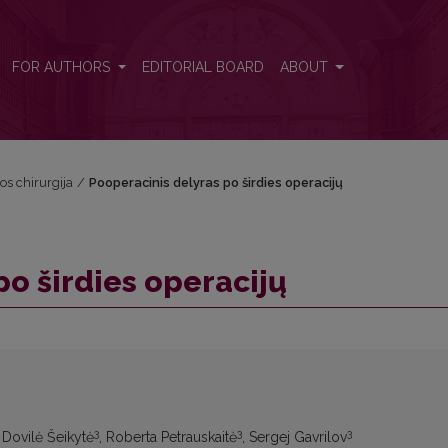
FOR AUTHORS
EDITORIAL BOARD
ABOUT
vos chirurgija
/
Pooperacinis delyras po širdies operacijų
po širdies operacijų
3
3
3
, Dovilė Šeikytė
, Roberta Petrauskaitė
, Sergej Gavrilov