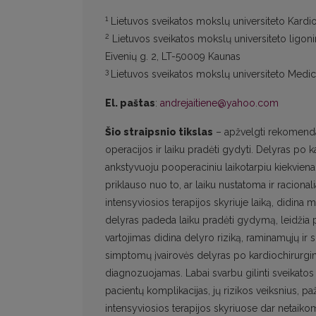
1
Lietuvos sveikatos mokslų universiteto Kardiol
2
Lietuvos sveikatos mokslų universiteto ligoninė
Eivenių g. 2, LT-50009 Kaunas
3
Lietuvos sveikatos mokslų universiteto Medi
El. paštas
:
andrejaitiene@yahoo.com
Šio straipsnio tikslas
– apžvelgti rekomendaci
operacijos ir laiku pradėti gydyti. Delyras po ka
ankstyvuoju pooperaciniu laikotarpiu kiekvienam
priklauso nuo to, ar laiku nustatoma ir racion
intensyviosios terapijos skyriuje laiką, didina 
delyras padeda laiku pradėti gydymą, leidžia p
vartojimas didina delyro riziką, raminamųjų ir 
simptomų įvairovės delyras po kardiochirurgin
diagnozuojamas. Labai svarbu gilinti sveikato
pacientų komplikacijas, jų rizikos veiksnius, pa
intensyviosios terapijos skyriuose dar netaiko