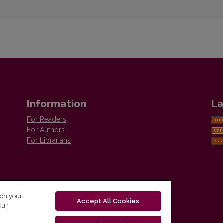
Information
La
For Readers
For Authors
For Librarians
 on your
Accept All Cookies
our