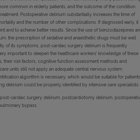
s more common in elderly patients, and the outcome of the condition
reatment. Postoperative delirium substantially increases the time of
 mortality and the number of other complications. If diagnosed early, it
ient and to achieve better results. Since the use of benzodiazepines a
rium, the prescription of sedative and anaesthetic drugs must be well
ty of its symptoms, post-cardiac surgery delirium is frequently
s very important to deepen the healthcare workers’ knowledge of these
s, their risk factors, cognitive function assessment methods and
e care units still not apply an adequate central nervous system
entification algorithm is necessary, which would be suitable for patient
ating delirium could be properly identified by intensive care specialists.
 post-cardiac surgery delirium, postcardiotomy delirium, postoperati
iopulmonary bypass.