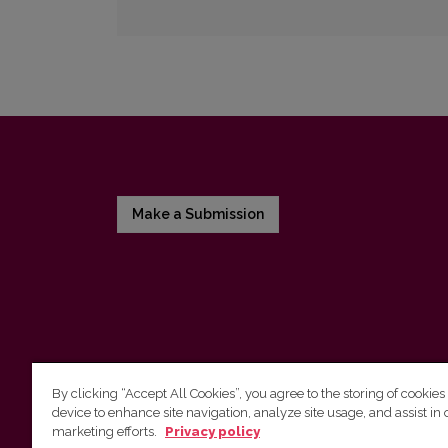
Make a Submission
By clicking “Accept All Cookies”, you agree to the storing of cookies
device to enhance site navigation, analyze site usage, and assist in 
Vilnius University Press
marketing efforts.
Privacy policy