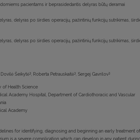
 gydomiems pacientams ir beprasidedantis delyras būtų deramai
yras, delyras po širdies operacijų, pažintinių funkcijų sutrikimas, šird
yras, delyras po širdies operacijų, pažintinių funkcijų sutrikimas, šird
3
3
3
, Dovilė Šeikytė
, Roberta Petrauskaitė
, Sergej Gavrilov
ty of Health Science
edical Academy Hospital, Department of Cardiothoracic and Vascular
ania
edical Academy
idelines for identifying, diagnosing and beginning an early treatment o
lirium is a severe complication which can develop in any patient durin