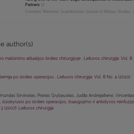
Partners
Cornelius Wiesener
,
Scandinavian Journal of Military Studies
,
e author(s)
 malšinimo aktualijos širdies chirurgijoje
,
Lietuvos chirurgija: Vol. 8
šemija po širdies operacijos
,
Lietuvos chirurgija: Vol. 8 No. 4 (2010):
mundas Širvinskas, Pranas Grybauskas, Judita Andrejaitienė, Vincenta
, išsiskyrusio po širdies operacijos, išsaugojimo ir ankstyvos reinfuzij
 3 (2007): Lietuvos chirurgija