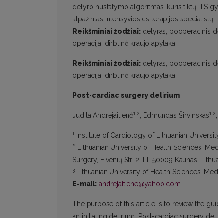
delyro nustatymo algoritmas, kuris tiktų ITS
atpažintas intensyviosios terapijos specialistų.
Reikšminiai žodžiai:
delyras, pooperacinis del
operacija, dirbtinė kraujo apytaka.
Reikšminiai žodžiai:
delyras, pooperacinis del
operacija, dirbtinė kraujo apytaka.
Post-cardiac surgery delirium
1,2
1,2
Judita Andrejaitienė
, Edmundas Širvinskas
1
Institute of Cardiology of Lithuanian Universi
2
Lithuanian University of Health Sciences, M
Surgery, Eivenių Str. 2, LT-50009 Kaunas, Lithu
3
Lithuanian University of Health Sciences, M
E-mail:
andrejaitiene@yahoo.com
The purpose of this article is to review the gu
an initiating delirium. Post-cardiac surgery de