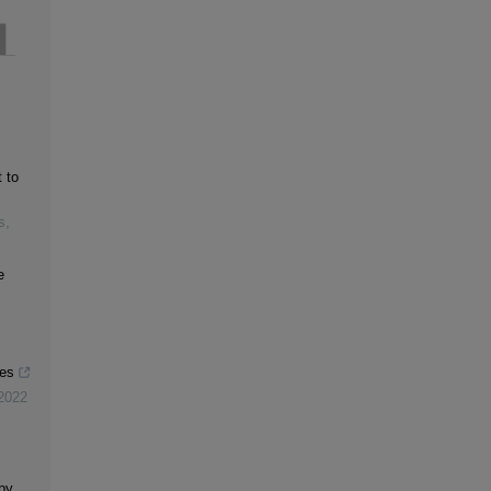
 to
s
,
e
res
2022
by