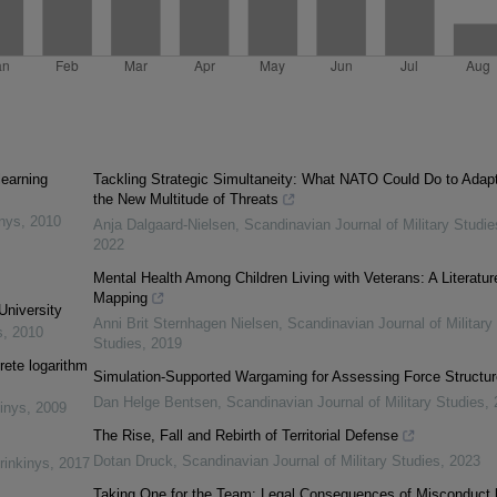
learning
Tackling Strategic Simultaneity: What NATO Could Do to Adapt
the New Multitude of Threats
inys
,
2010
Anja Dalgaard-Nielsen
,
Scandinavian Journal of Military Studie
2022
Mental Health Among Children Living with Veterans: A Literatur
Mapping
University
Anni Brit Sternhagen Nielsen
,
Scandinavian Journal of Military
s
,
2010
Studies
,
2019
rete logarithm
Simulation-Supported Wargaming for Assessing Force Structu
Dan Helge Bentsen
,
Scandinavian Journal of Military Studies
,
inys
,
2009
The Rise, Fall and Rebirth of Territorial Defense
Dotan Druck
,
Scandinavian Journal of Military Studies
,
2023
rinkinys
,
2017
Taking One for the Team: Legal Consequences of Misconduct 