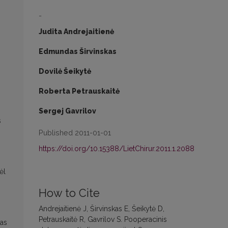
-
Judita Andrejaitienė
Edmundas Širvinskas
Dovilė Šeikytė
Roberta Petrauskaitė
Sergej Gavrilov
s
Published 2011-01-01
https://doi.org/10.15388/LietChirur.2011.1.2088
ėl
How to Cite
Andrejaitienė J, Širvinskas E, Šeikytė D,
Petrauskaitė R, Gavrilov S. Pooperacinis
gas