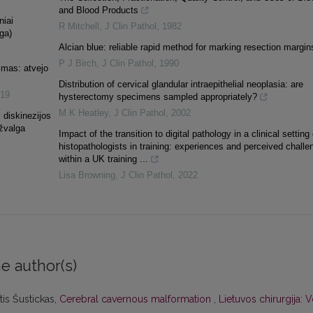
and Blood Products
niai
R Mitchell
,
J Clin Pathol
,
1982
ga)
Alcian blue: reliable rapid method for marking resection margin
P J Birch
,
J Clin Pathol
,
1990
jimas: atvejo
Distribution of cervical glandular intraepithelial neoplasia: are
19
hysterectomy specimens sampled appropriately?
M K Heatley
,
J Clin Pathol
,
2002
 diskinezijos
pžvalga
Impact of the transition to digital pathology in a clinical setting
histopathologists in training: experiences and perceived challe
within a UK training ...
Lisa Browning
,
J Clin Pathol
,
2022
e author(s)
is Šustickas,
Cerebral cavernous malformation
,
Lietuvos chirurgija: V