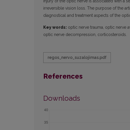
Injury of the optic nerve is associated with a s
irreversible vision loss. The purpose of the arti
diagnostical and treatment aspects of the opti
Key words:
optic nerve trauma, optic nerve avu
optic nerve decompression, corticosteroids.
regos_nervo_suzalojimas.pdf
References
Downloads