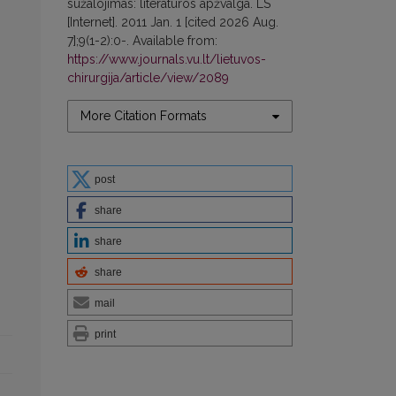
sužalojimas: literatūros apžvalga. LS
[Internet]. 2011 Jan. 1 [cited 2026 Aug.
7];9(1-2):0-. Available from:
https://www.journals.vu.lt/lietuvos-
chirurgija/article/view/2089
More Citation Formats
post
share
share
share
mail
print