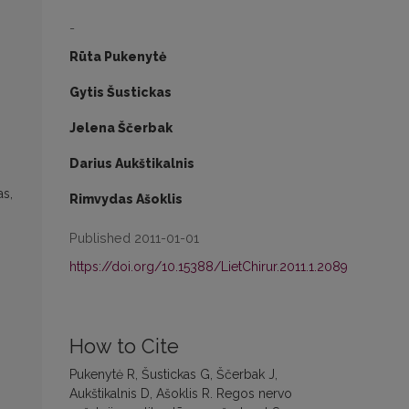
-
Rūta Pukenytė
Gytis Šustickas
Jelena Ščerbak
Darius Aukštikalnis
as,
Rimvydas Ašoklis
Published 2011-01-01
https://doi.org/10.15388/LietChirur.2011.1.2089
How to Cite
Pukenytė R, Šustickas G, Ščerbak J,
Aukštikalnis D, Ašoklis R. Regos nervo