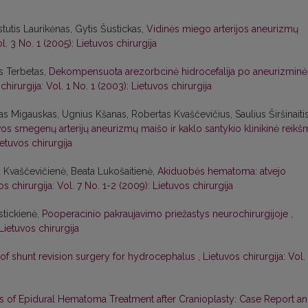
stutis Laurikėnas, Gytis Šustickas,
Vidinės miego arterijos aneurizmų
l. 3 No. 1 (2005): Lietuvos chirurgija
as Terbetas,
Dekompensuota arezorbcinė hidrocefalija po aneurizminė
chirurgija: Vol. 1 No. 1 (2003): Lietuvos chirurgija
ras Migauskas, Ugnius Kšanas, Robertas Kvaščevičius, Saulius Širšinaitis
os smegenų arterijų aneurizmų maišo ir kaklo santykio klinikinė reikš
ietuvos chirurgija
a Kvaščevičienė, Beata Lukošaitienė,
Akiduobės hematoma: atvejo
os chirurgija: Vol. 7 No. 1-2 (2009): Lietuvos chirurgija
stickienė,
Pooperacinio pakraujavimo priežastys neurochirurgijoje
,
Lietuvos chirurgija
of shunt revision surgery for hydrocephalus
,
Lietuvos chirurgija: Vol.
s of Epidural Hematoma Treatment after Cranioplasty: Case Report a