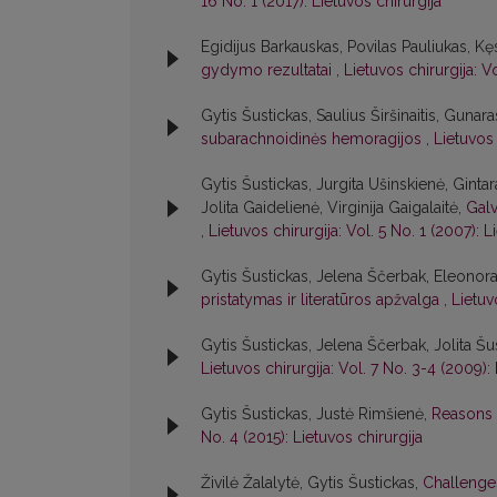
16 No. 1 (2017): Lietuvos chirurgija
Egidijus Barkauskas, Povilas Pauliukas, Kę
gydymo rezultatai
,
Lietuvos chirurgija: Vo
Gytis Šustickas, Saulius Širšinaitis, Gunar
subarachnoidinės hemoragijos
,
Lietuvos 
Gytis Šustickas, Jurgita Ušinskienė, Ginta
Jolita Gaidelienė, Virginija Gaigalaitė,
Galv
,
Lietuvos chirurgija: Vol. 5 No. 1 (2007): L
Gytis Šustickas, Jelena Ščerbak, Eleonor
pristatymas ir literatūros apžvalga
,
Lietuv
Gytis Šustickas, Jelena Ščerbak, Jolita Šu
Lietuvos chirurgija: Vol. 7 No. 3-4 (2009): 
Gytis Šustickas, Justė Rimšienė,
Reasons 
No. 4 (2015): Lietuvos chirurgija
Živilė Žalalytė, Gytis Šustickas,
Challenge