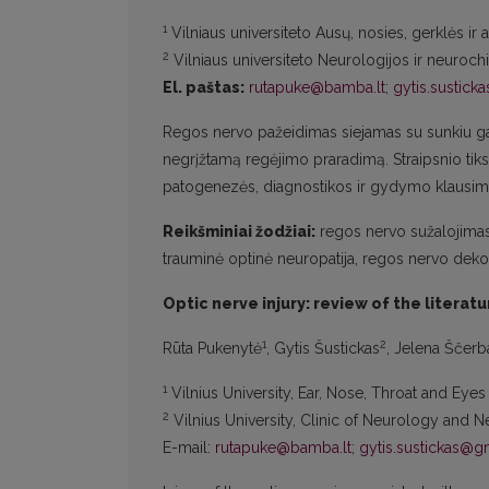
1
Vilniaus universiteto Ausų, nosies, gerklės ir ak
2
Vilniaus universiteto Neurologijos ir neurochir
El. paštas:
rutapuke@bamba.lt
;
gytis.sustic
Regos nervo pažeidimas siejamas su sunkiu ga
negrįžtamą regėjimo praradimą. Straipsnio tiksl
patogenezės, diagnostikos ir gydymo klausima
Reikšminiai žodžiai:
regos nervo sužalojimas, 
trauminė optinė neuropatija, regos nervo dekom
Optic nerve injury: review of the literatu
1
2
Rūta Pukenytė
, Gytis Šustickas
, Jelena Ščerb
1
Vilnius University, Ear, Nose, Throat and Eyes C
2
Vilnius University, Clinic of Neurology and Ne
E-mail:
rutapuke@bamba.lt
;
gytis.sustickas@g