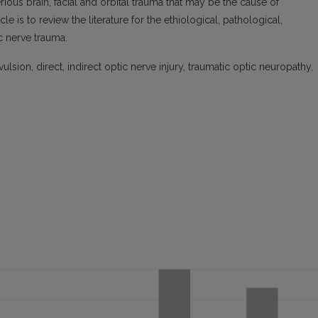
erious brain, facial and orbital trauma that may be the cause of
cle is to review the literature for the ethiological, pathological,
c nerve trauma.
lsion, direct, indirect optic nerve injury, traumatic optic neuropathy,