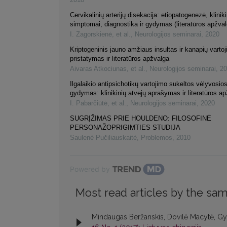
Cervikalinių arterijų disekacija: etiopatogenezė, kliniki
simptomai, diagnostika ir gydymas (literatūros apžval
I. Zagorskienė, et al.
,
Neurologijos seminarai
,
2020
Kriptogeninis jauno amžiaus insultas ir kanapių varto
pristatymas ir literatūros apžvalga
Aivaras Atkociunas, et al.
,
Neurologijos seminarai
,
20
Ilgalaikio antipsichotikų vartojimo sukeltos vėlyvosios
gydymas: klinikinių atvejų aprašymas ir literatūros a
I. Pabarčiūtė, et al.
,
Neurologijos seminarai
,
2020
SUGRĮŽIMAS PRIE HOULDENO: FILOSOFINĖ
PERSONAŽOPRIGIMTIES STUDIJA
Saulenė Pučiliauskaitė
,
Problemos
,
2010
Powered by
Most read articles by the sam
Mindaugas Beržanskis, Dovilė Macytė, Gyt