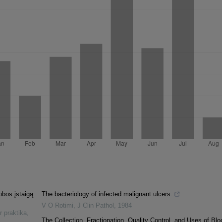
obos įstaigą
The bacteriology of infected malignant ulcers.
V O Rotimi
,
J Clin Pathol
,
1984
ir praktika
,
The Collection, Fractionation, Quality Control, and Uses of Blo