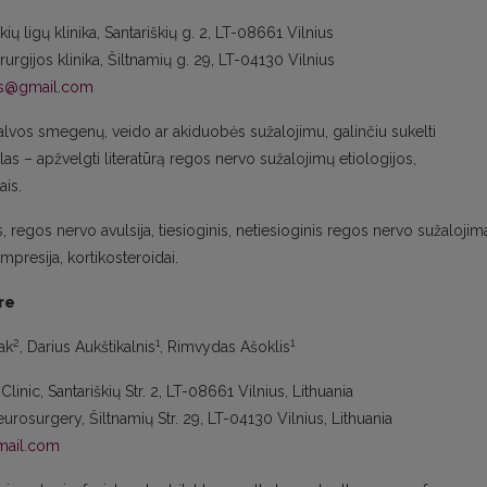
ių ligų klinika, Santariškių g. 2, LT-08661 Vilnius
urgijos klinika, Šiltnamių g. 29, LT-04130 Vilnius
kas@gmail.com
lvos smegenų, veido ar akiduobės sužalojimu, galinčiu sukelti
as – apžvelgti literatūrą regos nervo sužalojimų etiologijos,
is.
regos nervo avulsija, tiesioginis, netiesioginis regos nervo sužalojim
presija, kortikosteroidai.
re
2
1
1
ak
, Darius Aukštikalnis
, Rimvydas Ašoklis
linic, Santariškių Str. 2, LT-08661 Vilnius, Lithuania
urosurgery, Šiltnamių Str. 29, LT-04130 Vilnius, Lithuania
mail.com