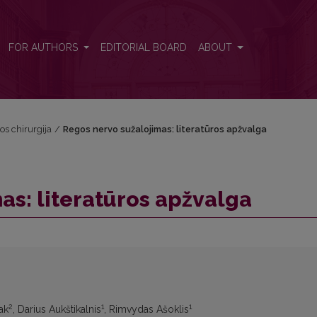
FOR AUTHORS
EDITORIAL BOARD
ABOUT
vos chirurgija
/
Regos nervo sužalojimas: literatūros apžvalga
as: literatūros apžvalga
2
1
1
ak
, Darius Aukštikalnis
, Rimvydas Ašoklis