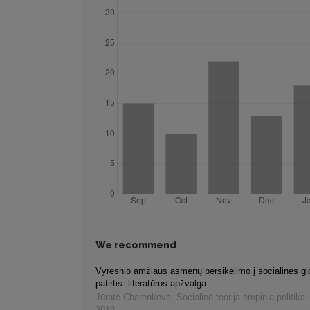
We recommend
Vyresnio amžiaus asmenų persikėlimo į socialinės gl
patirtis: literatūros apžvalga
Jūratė Charenkova
,
Socialinė teorija empirija politika 
2018