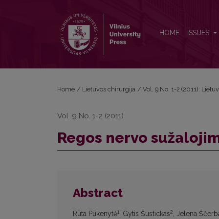
Regos nervo sužalojimas: literatūros apžvalga
HOME
ISSUES
Home
/
Lietuvos chirurgija
/
Vol. 9 No. 1-2 (2011): Lietu
Vol. 9 No. 1-2 (2011)
Regos nervo sužalojim
Abstract
1
2
Rūta Pukenytė
, Gytis Šustickas
, Jelena Ščerb