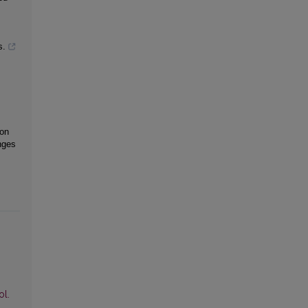
s.
 on
nges
ol.