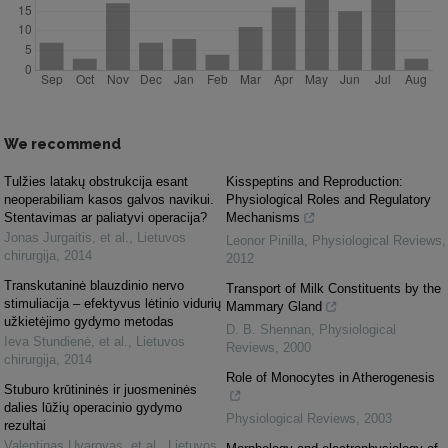
We recommend
Tulžies latakų obstrukcija esant
Kisspeptins and Reproduction:
neoperabiliam kasos galvos navikui.
Physiological Roles and Regulatory
Stentavimas ar paliatyvi operacija?
Mechanisms
Jonas Jurgaitis, et al.
,
Lietuvos
Leonor Pinilla
,
Physiological Reviews
,
chirurgija
,
2014
2012
Transkutaninė blauzdinio nervo
Transport of Milk Constituents by the
stimuliacija – efektyvus lėtinio vidurių
Mammary Gland
užkietėjimo gydymo metodas
D. B. Shennan
,
Physiological
Ieva Stundienė, et al.
,
Lietuvos
Reviews
,
2000
chirurgija
,
2014
Role of Monocytes in Atherogenesis
Stuburo krūtininės ir juosmeninės
dalies lūžių operacinio gydymo
Physiological Reviews
,
2003
rezultai
Valentinas Uvarovas, et al.
,
Lietuvos