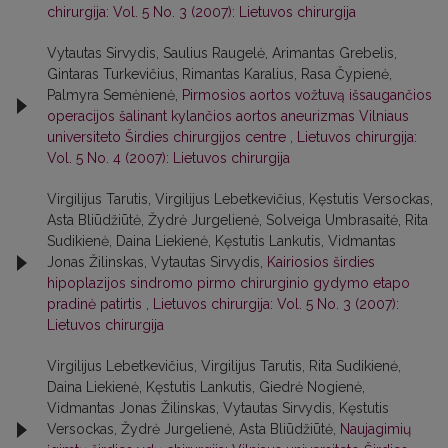
chirurgija: Vol. 5 No. 3 (2007): Lietuvos chirurgija
Vytautas Sirvydis, Saulius Raugelė, Arimantas Grebelis,
Gintaras Turkevičius, Rimantas Karalius, Rasa Čypienė,
Palmyra Semėnienė,
Pirmosios aortos vožtuvą išsaugančios
operacijos šalinant kylančios aortos aneurizmas Vilniaus
universiteto Širdies chirurgijos centre
,
Lietuvos chirurgija:
Vol. 5 No. 4 (2007): Lietuvos chirurgija
Virgilijus Tarutis, Virgilijus Lebetkevičius, Kęstutis Versockas,
Asta Bliūdžiūtė, Žydrė Jurgelienė, Solveiga Umbrasaitė, Rita
Sudikienė, Daina Liekienė, Kęstutis Lankutis, Vidmantas
Jonas Žilinskas, Vytautas Sirvydis,
Kairiosios širdies
hipoplazijos sindromo pirmo chirurginio gydymo etapo
pradinė patirtis
,
Lietuvos chirurgija: Vol. 5 No. 3 (2007):
Lietuvos chirurgija
Virgilijus Lebetkevičius, Virgilijus Tarutis, Rita Sudikienė,
Daina Liekienė, Kęstutis Lankutis, Giedrė Nogienė,
Vidmantas Jonas Žilinskas, Vytautas Sirvydis, Kęstutis
Versockas, Žydrė Jurgelienė, Asta Bliūdžiūtė,
Naujagimių