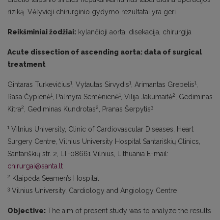
riziką. Vėlyvieji chirurginio gydymo rezultatai yra geri.
Reikšminiai žodžiai:
kylančioji aorta, disekacija, chirurgija
Acute dissection of ascending aorta: data of surgical
treatment
1
1
1
Gintaras Turkevičius
, Vytautas Sirvydis
, Arimantas Grebelis
,
1
1
2
Rasa Čypienė
, Palmyra Semėnienė
, Vilija Jakumaitė
, Gediminas
2
2
3
Kitra
, Gediminas Kundrotas
, Pranas Šerpytis
1
Vilnius University, Clinic of Cardiovascular Diseases, Heart
Surgery Centre, Vilnius University Hospital Santariškių Clinics,
Santariškių str. 2, LT-08661 Vilnius, Lithuania E-mail:
chirurgai@santa.lt
2
Klaipėda Seamen’s Hospital
3
Vilnius University, Cardiology and Angiology Centre
Objective:
The aim of present study was to analyze the results