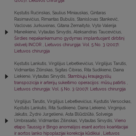
(2007): Lietuvos chirurgija
Kęstutis Ručinskas, Saulius Miniauskas, Gintaras
Rasimavičius, Rimantas Bubulis, Stanislovas Stankevič,
Vaclovas Jurkuvėnas, Gitana Žemaitytė, Vytė Valerija
Maneikienė, Vytautas Sirvydis, Aleksandras Taucevičius,
Širdies nepakankamumo gydymas implantuojant dirbtinį
skilvelį INCOR
,
Lietuvos chirurgija: Vol. 5 No. 3 (2007):
Lietuvos chirurgija
Kęstutis Lankutis, Virgilijus Lebetkevičius, Virgilijus Tarutis,
Vidmantas Žilinskas, Sigitas Čibiras, Rita Sudikienė, Daina
Liekienė, Vytautas Sirvydis,
Stambiųjų kraujagyslių
transpozicija ir arterijų sukeitimo operacijos: mūsų patirtis
,
Lietuvos chirurgija: Vol. 5 No. 3 (2007): Lietuvos chirurgija
Virgilijus Tarutis, Virgilijus Lebetkevičius, Kęstutis Versockas,
Kęstutis Lankutis, Rita Sudikienė, Daina Liekienė, Virginijus
Jakutis, Žydrė Jurgelienė, Asta Bliūdžiūtė, Solveiga
Umbrasaitė, Vidmantas Žilinskas, Vytautas Sirvydis,
Vieno
etapo Taussig ir Bingo anomalijos esant aortos koarktacijai
ir aortos lanko hipoplazijai korekcija kūdikiui
,
Lietuvos