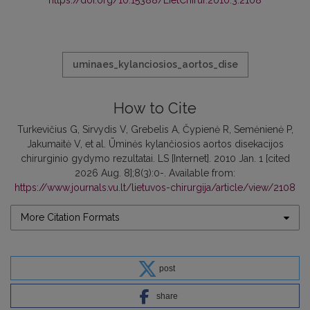
https://doi.org/10.15388/LietChirur.2010.3.2108
uminaes_kylanciosios_aortos_dise
How to Cite
Turkevičius G, Sirvydis V, Grebelis A, Čypienė R, Semėnienė P,
Jakumaitė V, et al. Ūminės kylančiosios aortos disekacijos
chirurginio gydymo rezultatai. LS [Internet]. 2010 Jan. 1 [cited
2026 Aug. 8];8(3):0-. Available from:
https://www.journals.vu.lt/lietuvos-chirurgija/article/view/2108
More Citation Formats
post
share