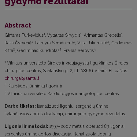
gydymo rezultatai
Abstract
1
1
1
Gintaras Turkevičius
, Vytautas Sirvydis
, Arimantas Grebelis
,
1
1
2
Rasa Čypienė
, Palmyra Semėnienė
, Vilija Jakumaitė
, Gediminas
2
2
3
Kitra
, Gediminas Kundrotas
, Pranas Šerpytis
1
Vilniaus universiteto Širdies ir kraujagyslių ligų klinikos Širdies
chirurgijos centras, Santariškių g. 2, LT-08661 Vilnius El. paštas:
chirurgai@santa.lt
2
Klaipėdos jūrininkų ligoninė
3
Vilniaus universiteto Kardiologijos ir angiologijos centras
Darbo tikslas:
Išanalizuoti ligonių, sergančių ūmine
kylančiosios aortos disekacija, chirurginio gydymo rezultatus.
Ligoniai ir metodai:
1997–2007 metais operuoti 89 ligoniai,
sergantys ūmine aortos disekacija. Išanalizuota ligonių