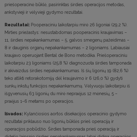
priešoperacinė būklė, pasirinktas širdies operacijos metodas,
ankstyvieji ir vėlyvieji gydymo rezultatai.
Rezultatai:
Pooperaciniu laikotarpiu mirė 26 ligoniai (29,2 %).
Mirties priežastys: nesustabdomas pooperacinis kraujavimas –
11, širdies nepakankamumas – 5, galvos smegenų pažeidimas –
8 ir dauginis organų nepakankamumas – 2 ligoniams. Labiausiai
kraujavo operuojant Bental de Bono metodika. Priešoperaciniu
laikotarpiu 23 ligoniams (25,8 %) diagnozuota širdies tamponada
ir akivaizdus širdies nepakankamumas. Iš šių ligonių 19 (82,6 %)
teko atlikti retorakotomiją dėl kraujavimo ir 6 (26,0 %) gydyti
sunkų inkstų funkcijos nepakankamumą. Vėlyvuoju laikotarpiu iš
išgyvenusių 63 ligonių du mirė nepraėjus 12 mėnesių, 5 –
praėjus 1–6 metams po operacijos.
Išvados:
Kylančiosios aortos disekacijos operacinio gydymo
rezultatai priklauso nuo ligonių būklės prieš operaciją ir
operacijos pobūdžio. Širdies tamponada prieš operaciją ir
didelio laipsnio širdies nepakankamumas labai didina operacijos