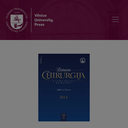
Ūminės kylančiosios aortos disekacijos chirurginio gydymo rezulta