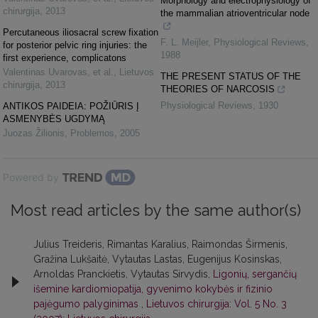
Morphology and electrophysiology of
chirurgija
,
2013
the mammalian atrioventricular node
Percutaneous iliosacral screw fixation
F. L. Meijler
,
Physiological Reviews
,
for posterior pelvic ring injuries: the
1988
first experience, complicatons
Valentinas Uvarovas, et al.
,
Lietuvos
THE PRESENT STATUS OF THE
chirurgija
,
2013
THEORIES OF NARCOSIS
Physiological Reviews
,
1930
ANTIKOS PAIDEIA: POŽIŪRIS Į
ASMENYBĖS UGDYMĄ
Juozas Žilionis
,
Problemos
,
2005
Powered by
Most read articles by the same author(s)
Julius Treideris, Rimantas Karalius, Raimondas Širmenis,
Gražina Lukšaitė, Vytautas Lastas, Eugenijus Kosinskas,
Arnoldas Pranckietis, Vytautas Sirvydis,
Ligonių, sergančių
išemine kardiomiopatija, gyvenimo kokybės ir fizinio
pajėgumo palyginimas
,
Lietuvos chirurgija: Vol. 5 No. 3