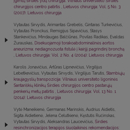
įgimtų širdies ydų chirurgija: Vilniaus universiteto Širdies
chirurgijos centro patirtis
,
Lietuvos chirurgija: Vol. 5 No. 3
(2007): Lietuvos chirurgija
Vytautas Sirvydis, Arimantas Grebelis, Gintaras Turkevičius,
Vytautas Pronckus, Remigijus Sipavičius, Stasys
Stankevičius, Mindaugas Balčiūnas, Povilas Radikas, Evaldas
Žurauskas,
Disekuojamoji torakoabdominalinės aortos
aneurizma: nediagnozuota fistulė į kairįjį pagrindinį bronchą
,
Lietuvos chirurgija: Vol. 2 No. 4 (2004): Lietuvos chirurgija
Karolis Jonavičius, Artūras Lipnevičius, Virgilijus
Lebetkevičius, Vytautas Sirvydis, Virgilijus Tarutis,
Stambiųjų
kraujagyslių transpozicija: Vilniaus universiteto ligoninės
Santariškių klinikų Širdies chirurgijos centro pastarųjų
penkerių metų patirtis
,
Lietuvos chirurgija: Vol. 13 No. 1
(2014): Lietuvos chirurgija
Vytė Maneikienė, Germanas Marinskis, Audrius Aidietis,
Sigita Aidietienė, Jelena Čelutkienė, Kęstutis Ručinskas,
Vytautas Sirvydis, Aleksandras Laucevičius,
Širdies
resinchronizacijos terapijos šiuolaikinės rekomendacijos: