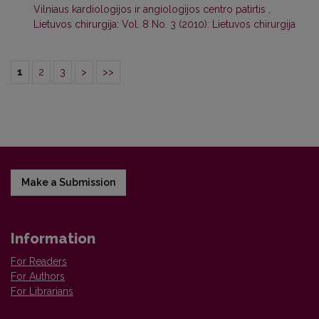
Vilniaus kardiologijos ir angiologijos centro patirtis
,
Lietuvos chirurgija: Vol. 8 No. 3 (2010): Lietuvos chirurgija
1
2
3
>
>>
Make a Submission
Information
For Readers
For Authors
For Librarians