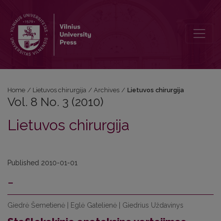
Vol. 8 No. 3 (2010): Lietuvos chirurgija
Home
/
Lietuvos chirurgija
/
Archives
/
Lietuvos chirurgija
Vol. 8 No. 3 (2010)
Lietuvos chirurgija
Published 2010-01-01
-
Giedrė Šemetienė | Eglė Gatelienė | Giedrius Uždavinys