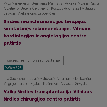
Vytė Maneikienė | Germanas Marinskis | Audrius Aidietis | Sigita
Aidietienė | Jelena Čelutkienė | Kęstutis Ručinskas | Vytautas
Sirvydis | Aleksandras Laucevičius
Širdies resinchronizacijos terapijos
šiuolaikinės rekomendacijos: Vilniaus
kardiologijos ir angiologijos centro
patirtis
sirdies_resinchronizacijos_terap
Rita Sudikienė | Radvilė Malickaitė | Virgilijus Lebetkevičius |
Virgilijus Tarutis | Kęstutis Ručinskas | Vytautas Sirvydis
Vaikų širdies transplantacija: Vilniaus
širdies chirurgijos centro patirtis