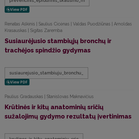
prevencinis_epidurinis_skausmo_m
Renatas Aškinis | Saulius Cicėnas | Valdas Puodžiūnas | Arnoldas
Krasauskas | Sigitas Zaremba
Susiaurėjusio stambiųjų bronchų ir
trachėjos spindžio gydymas
susiaurejusio_stambiuju_bronchu_
Paulius Gradauskas | Stanislovas Maknavičius
Krūtinės ir kitų anatominių sričių
sužalojimų gydymo rezultatų įvertinimas