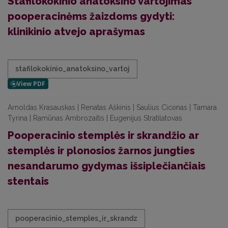
Stafilokokinio anatoksino vartojimas
pooperacinėms žaizdoms gydyti:
klinikinio atvejo aprašymas
stafilokokinio_anatoksino_vartoj
Arnoldas Krasauskas | Renatas Aškinis | Saulius Cicėnas | Tamara
Tyrina | Ramūnas Ambrozaitis | Eugenijus Stratilatovas
Pooperacinio stemplės ir skrandžio ar
stemplės ir plonosios žarnos jungties
nesandarumo gydymas išsiplečiančiais
stentais
pooperacinio_stemples_ir_skrandz