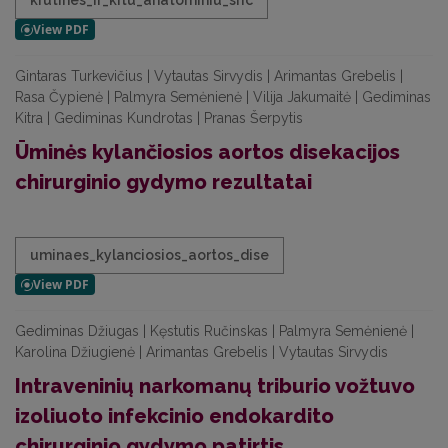
krutines_ir_kitu_anatominiu_sric
Gintaras Turkevičius | Vytautas Sirvydis | Arimantas Grebelis |
Rasa Čypienė | Palmyra Semėnienė | Vilija Jakumaitė | Gediminas
Kitra | Gediminas Kundrotas | Pranas Šerpytis
Ūminės kylančiosios aortos disekacijos
chirurginio gydymo rezultatai
uminaes_kylanciosios_aortos_dise
Gediminas Džiugas | Kęstutis Ručinskas | Palmyra Semėnienė |
Karolina Džiugienė | Arimantas Grebelis | Vytautas Sirvydis
Intraveninių narkomanų triburio vožtuvo
izoliuoto infekcinio endokardito
chirurginio gydymo patirtis