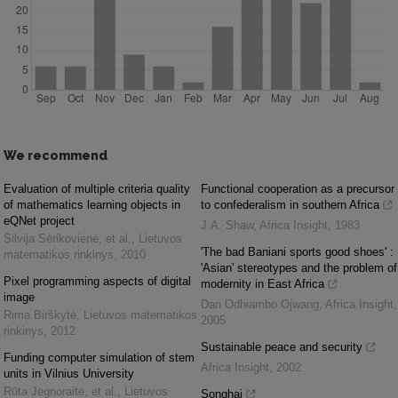
We recommend
Evaluation of multiple criteria quality
Functional cooperation as a precursor
of mathematics learning objects in
to confederalism in southern Africa
eQNet project
J.A. Shaw
,
Africa Insight
,
1983
Silvija Sėrikovienė, et al.
,
Lietuvos
'The bad Baniani sports good shoes' :
matematikos rinkinys
,
2010
'Asian' stereotypes and the problem of
Pixel programming aspects of digital
modernity in East Africa
image
Dan Odhiambo Ojwang
,
Africa Insight
,
Rima Birškytė
,
Lietuvos matematikos
2005
rinkinys
,
2012
Sustainable peace and security
Funding computer simulation of stem
Africa Insight
,
2002
units in Vilnius University
Rūta Jegnoraitė, et al.
,
Lietuvos
Songhai