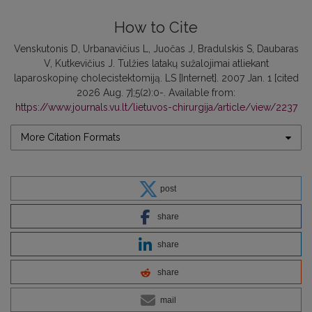
How to Cite
Venskutonis D, Urbanavičius L, Juočas J, Bradulskis S, Daubaras
V, Kutkevičius J. Tulžies latakų sužalojimai atliekant
laparoskopinę cholecistektomiją. LS [Internet]. 2007 Jan. 1 [cited
2026 Aug. 7];5(2):0-. Available from:
https://www.journals.vu.lt/lietuvos-chirurgija/article/view/2237
More Citation Formats
post
share
share
share
mail