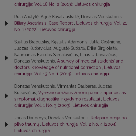
chirurgija: Vol. 18 No. 2 (2019): Lietuvos chirurgija
Rūta Aliulytė, Agnė Kavaliauskaitė, Donatas Venskutonis,
Biliary Ascariasis: Case Report
,
Lietuvos chirurgija: Vol. 21
No. 1 (2022): Lietuvos chirurgija
Saulius Bradulskis, Kęstutis Adamonis, Julita Cicėnienė,
Juozas Kutkevičius, Augustė Sutkutė, Erika Birgiolaitė,
Narimantas Evaldas Samalavičius, Linas Urbanavičius,
Donatas Venskutonis,
A survey of medical students’ and
doctors’ knowledge of nutritional correction
,
Lietuvos
chirurgija: Vol. 13 No. 1 (2014): Lietuvos chirurgija
Donatas Venskutonis, Virmantas Daubaras, Juozas
Kutkevičius,
Vyresnio amžiaus žmonių ūminis apendicitas:
simptomai, diagnostika ir gydymo rezultatai
,
Lietuvos
chirurgija: Vol. 1 No. 3 (2003): Lietuvos chirurgija
Jonas Dauderys, Donatas Venskutonis,
Relaparotomija po
pilvo traumų
,
Lietuvos chirurgija: Vol. 2 No. 4 (2004):
Lietuvos chirurgija