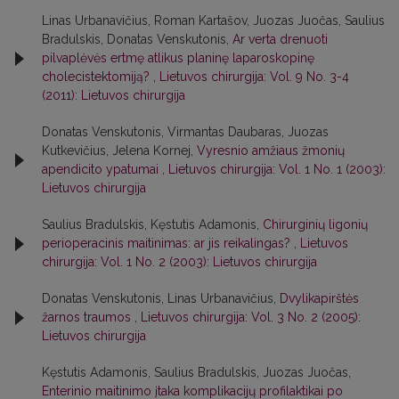
Linas Urbanavičius, Roman Kartašov, Juozas Juočas, Saulius
Bradulskis, Donatas Venskutonis,
Ar verta drenuoti
pilvaplėvės ertmę atlikus planinę laparoskopinę
cholecistektomiją?
,
Lietuvos chirurgija: Vol. 9 No. 3-4
(2011): Lietuvos chirurgija
Donatas Venskutonis, Virmantas Daubaras, Juozas
Kutkevičius, Jelena Kornej,
Vyresnio amžiaus žmonių
apendicito ypatumai
,
Lietuvos chirurgija: Vol. 1 No. 1 (2003):
Lietuvos chirurgija
Saulius Bradulskis, Kęstutis Adamonis,
Chirurginių ligonių
perioperacinis maitinimas: ar jis reikalingas?
,
Lietuvos
chirurgija: Vol. 1 No. 2 (2003): Lietuvos chirurgija
Donatas Venskutonis, Linas Urbanavičius,
Dvylikapirštės
žarnos traumos
,
Lietuvos chirurgija: Vol. 3 No. 2 (2005):
Lietuvos chirurgija
Kęstutis Adamonis, Saulius Bradulskis, Juozas Juočas,
Enterinio maitinimo įtaka komplikacijų profilaktikai po