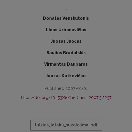
-
Donatas Venskutonis
Linas Urbanavičius
Juozas Juočas
Saulius Bradulskis
Virmantas Daubaras
Juozas Kutkevičius
Published 2007-01-01
https://doi.org/10.15388/LietChirur.2007.3.2237
tulzies_lataku_suzalojimai.pdf