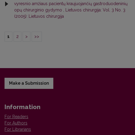
vyresnio amžiaus pacientų kraujuojančių gastroduodeninių
opų chirurginio gydymo
,
Lietuvos chirurgija: Vol. 3 No. 3
(2005): Lietuvos chirurgija
1
2
>
>>
Make a Submission
Information
For Readers
For Authors
For Librarians