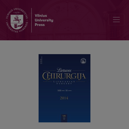
Tulžies latakų sužalojimai atliekant laparoskopinę cholecistektomiją