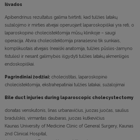
Išvados
Apibendrinus rezultatus galima tvirtinti, kad tulžies latakų
sužalojimo ir mirties atvejai operuojant laparoskopiškai yra reti, o
laparoskopinė cholecistektomija mūsų klinikoje – saugi
operacija. Atvira cholecistektomija pranašesnė tik sunkiais,
komplikuotais atvejais (neaiški anatomija, tulžies pūslės-žarnyno
fistulės) ir nesant galimybės išgydyti tulžies latakų akmenligės
endoskopiškai.
Pagrindiniai žodžiai:
cholecistitas, laparoskopinė
cholecistektomija, ekstrahepatiniai tulžies latakai, sužalojimai
Bile duct injuries during laparoscopic cholecystectomy
donatas venskutonis, linas urbanavičius, juozas juočas, saulius
bradulskis, virmantas daubaras, juozas kutkevičius
Kaunas University of Medicine Clinic of General Surgery, Kaunas
2nd Clinical Hospital,