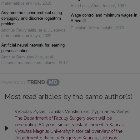
matematikos rinkinys
,
2010
Hein Lass
,
Africa Insight
,
1987
Asymmetric cipher protocol using
Wage control and minimum wages in
conjugacy and discrete logarithm
Africa
problem
T. Malan
,
Africa Insight
,
1978
Andrius Raulynaitis, et al.
,
Lietuvos
matematikos rinkinys
,
2009
Artificial neural network for learning
personalisation
Andrius Berniukevičius, et al.
,
Lietuvos matematikos rinkinys
,
2017
Powered by
Most read articles by the same author(s)
Vytautas Zykas, Donatas Venskutonis, Žygimantas Vaičys,
The Department of Faculty Surgery soon will be
celebrating 80 years since its establishment in Kaunas
Vytautas Magnus University: historical overview of the
Department of Faculty Surgery in Kaunas
,
Lietuvos