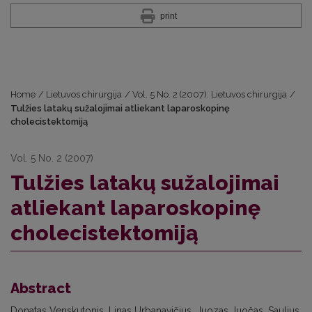
print
Home
/
Lietuvos chirurgija
/
Vol. 5 No. 2 (2007): Lietuvos chirurgija
/
Tulžies latakų sužalojimai atliekant laparoskopinę
cholecistektomiją
Vol. 5 No. 2 (2007)
Tulžies latakų sužalojimai
atliekant laparoskopinę
cholecistektomiją
Abstract
Donatas Venskutonis, Linas Urbanavičius, Juozas Juočas, Saulius