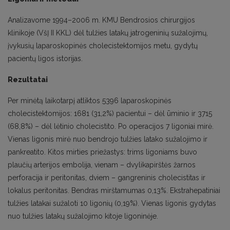
Analizavome 1994–2006 m. KMU Bendrosios chirurgijos
klinikoje (VšĮ II KKL) dėl tulžies latakų jatrogeninių sužalojimų,
įvykusių laparoskopinės cholecistektomijos metu, gydytų
pacientų ligos istorijas.
Rezultatai
Per minėtą laikotarpį atliktos 5396 laparoskopinės
cholecistektomijos: 1681 (31,2%) pacientui – dėl ūminio ir 3715
(68,8%) – dėl lėtinio cholecistito. Po operacijos 7 ligoniai mirė.
Vienas ligonis mirė nuo bendrojo tulžies latako sužalojimo ir
pankreatito. Kitos mirties priežastys: trims ligoniams buvo
plaučių arterijos embolija, vienam – dvylikapirštės žarnos
perforacija ir peritonitas, dviem – gangreninis cholecistitas ir
lokalus peritonitas. Bendras mirštamumas 0,13%. Ekstrahepatiniai
tulžies latakai sužaloti 10 ligonių (0,19%). Vienas ligonis gydytas
nuo tulžies latakų sužalojimo kitoje ligoninėje.