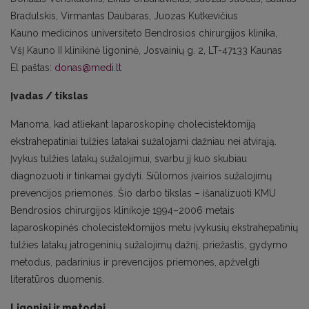
Bradulskis, Virmantas Daubaras, Juozas Kutkevičius
Kauno medicinos universiteto Bendrosios chirurgijos klinika,
VšĮ Kauno II klinikinė ligoninė, Josvainių g. 2, LT-47133 Kaunas
El paštas:
donas@medi.lt
Įvadas / tikslas
Manoma, kad atliekant laparoskopinę cholecistektomiją
ekstrahepatiniai tulžies latakai sužalojami dažniau nei atvirąją.
Įvykus tulžies latakų sužalojimui, svarbu jį kuo skubiau
diagnozuoti ir tinkamai gydyti. Siūlomos įvairios sužalojimų
prevencijos priemonės. Šio darbo tikslas – išanalizuoti KMU
Bendrosios chirurgijos klinikoje 1994–2006 metais
laparoskopinės cholecistektomijos metu įvykusių ekstrahepatinių
tulžies latakų jatrogeninių sužalojimų dažnį, priežastis, gydymo
metodus, padarinius ir prevencijos priemones, apžvelgti
literatūros duomenis.
Ligoniai ir metodai