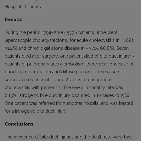
Hospital), Lithuania.
Results
During the period 1994–2006, 5396 patients underwent
laparoscopic cholecystectomy for acute cholecystitis (n = 1681,
31.2%) and chronic gallstone disease (n = 3715, 68.8%). Seven
patients died after surgery: one patient died of bile duct injury, 3
patients of pulmonary artery embolism; there were one case of
duodenum perforation and diffuse peritonitis, one case of
severe acute pancreatitis, and 2 cases of gangrenous
cholecystitis with peritonitis. The overall mortality rate was
0.13%. Iatrogenic bile duct injury occurred in 10 cases (0.19%).
One patient was referred from another hospital and was treated
for a iatrogenic bile duct injury.
Conclusions
The incidence of bile duct injuries and the death rate were low.