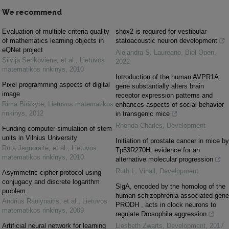
We recommend
Evaluation of multiple criteria quality
shox2 is required for vestibular
of mathematics learning objects in
statoacoustic neuron development
eQNet project
Alejandra S. Laureano
,
Biol Open
,
Silvija Sėrikovienė, et al.
,
Lietuvos
2022
matematikos rinkinys
,
2010
Introduction of the human AVPR1A
Pixel programming aspects of digital
gene substantially alters brain
image
receptor expression patterns and
Rima Birškytė
,
Lietuvos matematikos
enhances aspects of social behavior
rinkinys
,
2012
in transgenic mice
Rhonda Charles
,
Development
Funding computer simulation of stem
units in Vilnius University
Initiation of prostate cancer in mice by
Rūta Jegnoraitė, et al.
,
Lietuvos
Tp53R270H: evidence for an
matematikos rinkinys
,
2010
alternative molecular progression
Ruth L. Vinall
,
Development
Asymmetric cipher protocol using
conjugacy and discrete logarithm
SlgA, encoded by the homolog of the
problem
human schizophrenia-associated gene
Andrius Raulynaitis, et al.
,
Lietuvos
PRODH , acts in clock neurons to
matematikos rinkinys
,
2009
regulate Drosophila aggression
Artificial neural network for learning
Liesbeth Zwarts
,
Development
,
2017