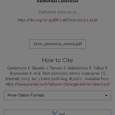
Raimundas Lunevičius
Published 2003-01-01
https://doi.org/10.15388/LietChirur.2003.2.2430
atviri_plonosios_zarnos.pdf
How to Cite
Gaidamonis E, Stanaitis J, Tamulis S, Saltanavičius R, Tutkus R,
Brazauskas K, et al. Atviri plonosios žarnos sužalojimai. LS
[Internet]. 2003 Jan. 1 [cited 2026 Aug. 8];1(2):0-. Available from:
https://www.journals.vu.lt/lietuvos-chirurgija/article/view/2430
More Citation Formats
post