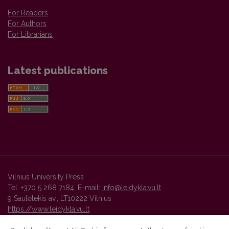
For Readers
For Authors
For Librarians
Latest publications
Vilnius University Press
Tel. +370 5 268 7184, E-mail:
info@leidykla.vu.lt
9 Saulėtekis av., LT10222 Vilnius
https://www.leidykla.vu.lt