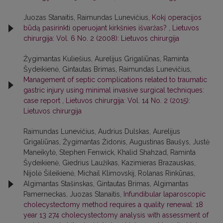
Juozas Stanaitis, Raimundas Lunevičius,
Kokį operacijos
būdą pasirinkti operuojant kirkšnies išvaržas?
,
Lietuvos
chirurgija: Vol. 6 No. 2 (2008): Lietuvos chirurgija
Žygimantas Kuliešius, Aurelijus Grigaliūnas, Raminta
Šydeikienė, Gintautas Brimas, Raimundas Lunevičius,
Management of septic complications related to traumatic
gastric injury using minimal invasive surgical techniques:
case report
,
Lietuvos chirurgija: Vol. 14 No. 2 (2015):
Lietuvos chirurgija
Raimundas Lunevičius, Audrius Dulskas, Aurelijus
Grigaliūnas, Žygimantas Židonis, Augustinas Baušys, Justė
Maneikytė, Stephen Fenwick, Khalid Shahzad, Raminta
Šydeikienė, Giedrius Laužikas, Kazimieras Brazauskas,
Nijolė Šileikienė, Michail Klimovskij, Rolanas Rinkūnas,
Algimantas Stašinskas, Gintautas Brimas, Algimantas
Pamerneckas, Juozas Stanaitis,
Infundibular laparoscopic
cholecystectomy method requires a quality renewal: 18
year 13 274 cholecystectomy analysis with assessment of