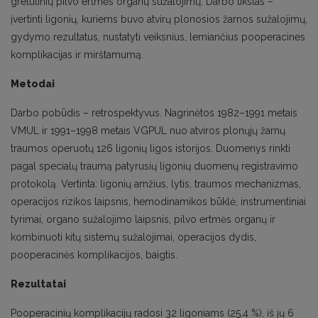
gretutinių pilvo ertmės organų sužalojimų. Darbo tikslas –
įvertinti ligonių, kuriems buvo atvirų plonosios žarnos sužalojimų,
gydymo rezultatus, nustatyti veiksnius, lemiančius pooperacines
komplikacijas ir mirštamumą.
Metodai
Darbo pobūdis – retrospektyvus. Nagrinėtos 1982–1991 metais
VMUL ir 1991–1998 metais VGPUL nuo atviros plonųjų žarnų
traumos operuotų 126 ligonių ligos istorijos. Duomenys rinkti
pagal specialų traumą patyrusių ligonių duomenų registravimo
protokolą. Vertinta: ligonių amžius, lytis, traumos mechanizmas,
operacijos rizikos laipsnis, hemodinamikos būklė, instrumentiniai
tyrimai, organo sužalojimo laipsnis, pilvo ertmės organų ir
kombinuoti kitų sistemų sužalojimai, operacijos dydis,
pooperacinės komplikacijos, baigtis.
Rezultatai
Pooperacinių komplikacijų radosi 32 ligoniams (25,4 %), iš jų 6