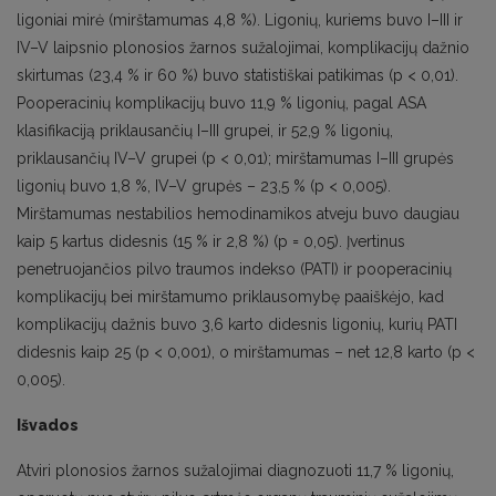
ligoniai mirė (mirštamumas 4,8 %). Ligonių, kuriems buvo I–III ir
IV–V laipsnio plonosios žarnos sužalojimai, komplikacijų dažnio
skirtumas (23,4 % ir 60 %) buvo statistiškai patikimas (p < 0,01).
Pooperacinių komplikacijų buvo 11,9 % ligonių, pagal ASA
klasifikaciją priklausančių I–III grupei, ir 52,9 % ligonių,
priklausančių IV–V grupei (p < 0,01); mirštamumas I–III grupės
ligonių buvo 1,8 %, IV–V grupės – 23,5 % (p < 0,005).
Mirštamumas nestabilios hemodinamikos atveju buvo daugiau
kaip 5 kartus didesnis (15 % ir 2,8 %) (p = 0,05). Įvertinus
penetruojančios pilvo traumos indekso (PATI) ir pooperacinių
komplikacijų bei mirštamumo priklausomybę paaiškėjo, kad
komplikacijų dažnis buvo 3,6 karto didesnis ligonių, kurių PATI
didesnis kaip 25 (p < 0,001), o mirštamumas – net 12,8 karto (p <
0,005).
Išvados
Atviri plonosios žarnos sužalojimai diagnozuoti 11,7 % ligonių,