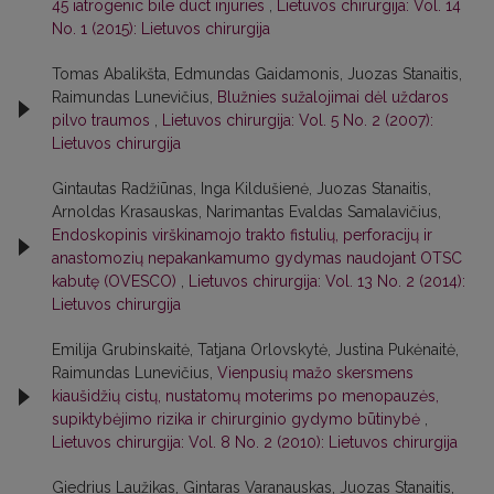
45 iatrogenic bile duct injuries
,
Lietuvos chirurgija: Vol. 14
No. 1 (2015): Lietuvos chirurgija
Tomas Abalikšta, Edmundas Gaidamonis, Juozas Stanaitis,
Raimundas Lunevičius,
Blužnies sužalojimai dėl uždaros
pilvo traumos
,
Lietuvos chirurgija: Vol. 5 No. 2 (2007):
Lietuvos chirurgija
Gintautas Radžiūnas, Inga Kildušienė, Juozas Stanaitis,
Arnoldas Krasauskas, Narimantas Evaldas Samalavičius,
Endoskopinis virškinamojo trakto fistulių, perforacijų ir
anastomozių nepakankamumo gydymas naudojant OTSC
kabutę (OVESCO)
,
Lietuvos chirurgija: Vol. 13 No. 2 (2014):
Lietuvos chirurgija
Emilija Grubinskaitė, Tatjana Orlovskytė, Justina Pukėnaitė,
Raimundas Lunevičius,
Vienpusių mažo skersmens
kiaušidžių cistų, nustatomų moterims po menopauzės,
supiktybėjimo rizika ir chirurginio gydymo būtinybė
,
Lietuvos chirurgija: Vol. 8 No. 2 (2010): Lietuvos chirurgija
Giedrius Laužikas, Gintaras Varanauskas, Juozas Stanaitis,