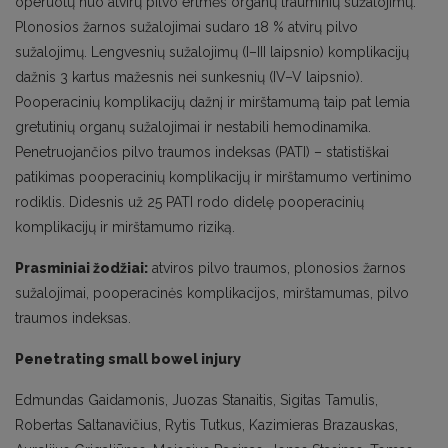
operuotų nuo atvirų pilvo ertmės organų trauminių sužalojimų.
Plonosios žarnos sužalojimai sudaro 18 % atvirų pilvo
sužalojimų. Lengvesnių sužalojimų (I–III laipsnio) komplikacijų
dažnis 3 kartus mažesnis nei sunkesnių (IV–V laipsnio).
Pooperacinių komplikacijų dažnį ir mirštamumą taip pat lemia
gretutinių organų sužalojimai ir nestabili hemodinamika.
Penetruojančios pilvo traumos indeksas (PATI) – statistiškai
patikimas pooperacinių komplikacijų ir mirštamumo vertinimo
rodiklis. Didesnis už 25 PATI rodo didelę pooperacinių
komplikacijų ir mirštamumo riziką.
Prasminiai žodžiai:
atviros pilvo traumos, plonosios žarnos
sužalojimai, pooperacinės komplikacijos, mirštamumas, pilvo
traumos indeksas.
Penetrating small bowel injury
Edmundas Gaidamonis, Juozas Stanaitis, Sigitas Tamulis,
Robertas Saltanavičius, Rytis Tutkus, Kazimieras Brazauskas,