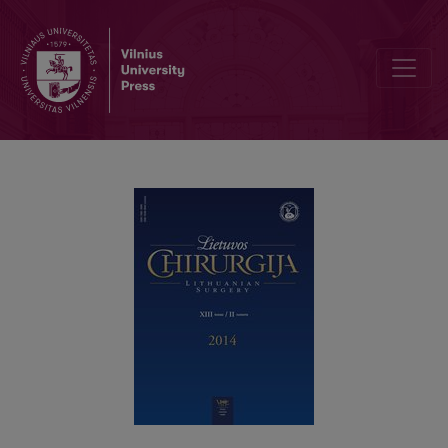
Atviri plonosios žarnos sužalojimai