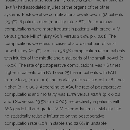
Isolated injuries were found in 47 cases (37.3%). Twenty patients
(15.9%) had associated injuries of the organs of the other
systems. Postoperative complications developed in 32 patients
(25.4%), 6 patients died (mortality rate 4.8%). Postoperative
complications were more frequent in patients with grade IV–V
versus grade I–III of injury (60% versus 23.4%, p < 0.01). The
complications were less in cases of a proximal part of small
bowel injury (21.4%), versus a 36.5% complication rate in patients
with injuries of the middle and distal parts of the small bowel (p
= 0.05). The rate of postoperative complications was 3.6 times
higher in patients with PATI over 25 than in patients with PATI
from 2 to 25 (p < 0.001); the mortality rate was almost 12.8 times
higher (p < 0.005). According to ASA, the rate of postoperative
complications and mortality was 11.9% versus 52.9% (p < 0.01)
and 1.8% versus 23.5% (p < 0.005) respectively in patients with
ASA grade I–III and grades IV–V. Haemodynamical stability had
no statistically reliable influence on the postoperative
complication rate (40% in stable and 22.6% in unstable