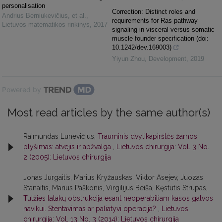
personalisation
Correction: Distinct roles and
Andrius Berniukevičius, et al.
,
requirements for Ras pathway
Lietuvos matematikos rinkinys
,
2017
signaling in visceral versus somatic
muscle founder specification (doi:
10.1242/dev.169003)
Yiyun Zhou
,
Development
,
2019
Powered by
Most read articles by the same author(s)
Raimundas Lunevičius,
Trauminis dvylikapirštės žarnos
plyšimas: atvejis ir apžvalga
,
Lietuvos chirurgija: Vol. 3 No.
2 (2005): Lietuvos chirurgija
Jonas Jurgaitis, Marius Kryžauskas, Viktor Asejev, Juozas
Stanaitis, Marius Paškonis, Virgilijus Beiša, Kęstutis Strupas,
Tulžies latakų obstrukcija esant neoperabiliam kasos galvos
navikui. Stentavimas ar paliatyvi operacija?
,
Lietuvos
chirurgija: Vol. 13 No. 3 (2014): Lietuvos chirurgija