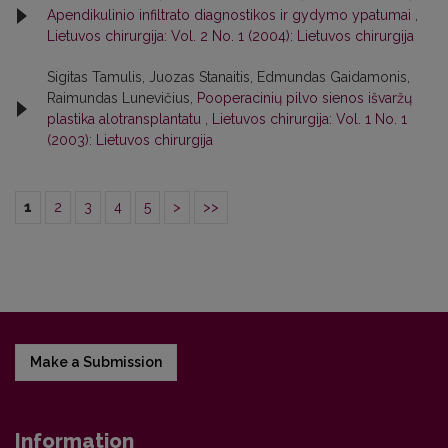
Apendikulinio infiltrato diagnostikos ir gydymo ypatumai
,
Lietuvos chirurgija: Vol. 2 No. 1 (2004): Lietuvos chirurgija
Sigitas Tamulis, Juozas Stanaitis, Edmundas Gaidamonis,
Raimundas Lunevičius,
Pooperacinių pilvo sienos išvaržų
plastika alotransplantatu
,
Lietuvos chirurgija: Vol. 1 No. 1
(2003): Lietuvos chirurgija
1
2
3
4
5
>
>>
Make a Submission
Information