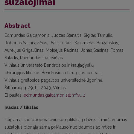
sužalojimai
Abstract
Edmundas Gaidamonis, Juozas Stanaitis, Sigitas Tamulis,
Robertas Saltanavičius, Rytis Tutkus, Kazimieras Brazauskas,
Aurelijus Grigaliūnas, Moisejus Racinas, Jonas Stasinas, Tomas
Saladis, Raimundas Lunevičius
Vilniaus universiteto Bendrosios ir kraujagyslių
chirurgijos klinikos Bendrosios chirurgijos centras,
Vilniaus greitosios pagalbos universitetinė ligoninė,
Šiltnamių g. 29, LT-2043, Vilnius
El paštas:
edmundas.gaidamonis@mf.vu.lt
Įvadas / tikslas
Teigiama, kad pooperacinių komplikacijų dažnis ir mirštamumas
sužalojus plonąją žarną priklauso nuo traumos apimties ir