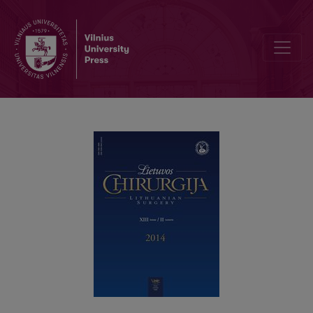
Pooperacinių pilvo sienos išvaržų plastika alotransplantatu