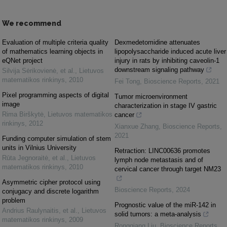
We recommend
Evaluation of multiple criteria quality
Dexmedetomidine attenuates
of mathematics learning objects in
lipopolysaccharide induced acute liver
eQNet project
injury in rats by inhibiting caveolin-1
downstream signaling pathway
Silvija Sėrikovienė, et al.
,
Lietuvos
matematikos rinkinys
,
2010
Fei Tong
,
Bioscience Reports
,
2021
Pixel programming aspects of digital
Tumor microenvironment
image
characterization in stage IV gastric
Rima Birškytė
,
Lietuvos matematikos
cancer
rinkinys
,
2012
Xianxue Zhang
,
Bioscience Reports
,
2021
Funding computer simulation of stem
units in Vilnius University
Retraction: LINC00636 promotes
Rūta Jegnoraitė, et al.
,
Lietuvos
lymph node metastasis and of
matematikos rinkinys
,
2010
cervical cancer through target NM23
Asymmetric cipher protocol using
Bioscience Reports
,
2024
conjugacy and discrete logarithm
problem
Prognostic value of the miR-142 in
Andrius Raulynaitis, et al.
,
Lietuvos
solid tumors: a meta-analysis
matematikos rinkinys
,
2009
Rongqiang Liu
,
Bioscience Reports
,