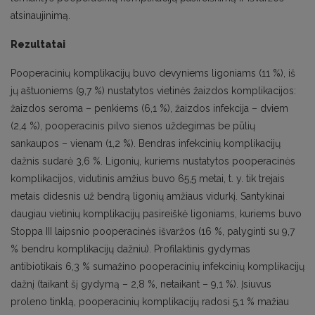
atsinaujinimą.
Rezultatai
Pooperacinių komplikacijų buvo devyniems ligoniams (11 %), iš
jų aštuoniems (9,7 %) nustatytos vietinės žaizdos komplikacijos:
žaizdos seroma – penkiems (6,1 %), žaizdos infekcija – dviem
(2,4 %), pooperacinis pilvo sienos uždegimas be pūlių
sankaupos – vienam (1,2 %). Bendras infekcinių komplikacijų
dažnis sudarė 3,6 %. Ligonių, kuriems nustatytos pooperacinės
komplikacijos, vidutinis amžius buvo 65,5 metai, t. y. tik trejais
metais didesnis už bendrą ligonių amžiaus vidurkį. Santykinai
daugiau vietinių komplikacijų pasireiškė ligoniams, kuriems buvo
Stoppa III laipsnio pooperacinės išvaržos (16 %, palyginti su 9,7
% bendru komplikacijų dažniu). Profilaktinis gydymas
antibiotikais 6,3 % sumažino pooperacinių infekcinių komplikacijų
dažnį (taikant šį gydymą – 2,8 %, netaikant – 9,1 %). Įsiuvus
proleno tinklą, pooperacinių komplikacijų radosi 5,1 % mažiau