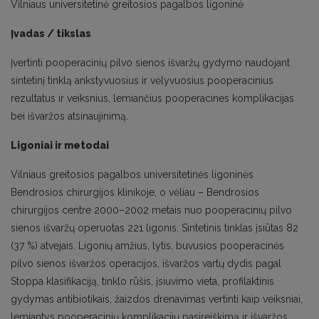
Vilniaus universitetinė greitosios pagalbos ligoninė
Įvadas / tikslas
Įvertinti pooperacinių pilvo sienos išvaržų gydymo naudojant
sintetinį tinklą ankstyvuosius ir vėlyvuosius pooperacinius
rezultatus ir veiksnius, lemiančius pooperacines komplikacijas
bei išvaržos atsinaujinimą.
Ligoniai ir metodai
Vilniaus greitosios pagalbos universitetinės ligoninės
Bendrosios chirurgijos klinikoje, o vėliau – Bendrosios
chirurgijos centre 2000–2002 metais nuo pooperacinių pilvo
sienos išvaržų operuotas 221 ligonis. Sintetinis tinklas įsiūtas 82
(37 %) atvejais. Ligonių amžius, lytis, buvusios pooperacinės
pilvo sienos išvaržos operacijos, išvaržos vartų dydis pagal
Stoppa klasifikaciją, tinklo rūšis, įsiuvimo vieta, profilaktinis
gydymas antibiotikais, žaizdos drenavimas vertinti kaip veiksniai,
lemiantys pooperacinių komplikacijų pasireiškimą ir išvaržos