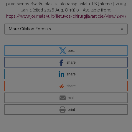
pilvo sienos išvaržų plastika alotransplantatu. LS [Internet]. 2003
Jan. 1 [cited 2026 Aug. 8];1(1):0-. Available from:
https://www.journals.vu.lt/lietuvos-chirurgija/article/view/2439
More Citation Formats
post
share
share
share
mail
print