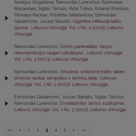
Aurelijus Grigaliūnas, Raimundas Lunevičius, Kazimieras
Brazauskas, Sigitas Tamulis, Rytis Tutkus, Rolanas Rinkūnas,
Moisejus Racinas, Robertas Saltanavičius, Edmundas
Gaidamonis, Juozas Stanaitis,
Gigantinė infekuota kaklo
lipoma
,
Lietuvos chirurgija: Vol. 1 No. 4 (2003): Lietuvos
chirurgija
Raimundas Lunevičius,
Ūminis pankreatitas: naujos
rekomendacijos naujam laikotarpiui
,
Lietuvos chirurgija:
Vol. 1 No. 3 (2003): Lietuvos chirurgija
Raimundas Lunevičius,
Viršutinės virškinimo trakto dalies
stromos navikai: sampratos ir terminų kaita
,
Lietuvos
chirurgija: Vol. 1 No. 1 (2003): Lietuvos chirurgija
Edmundas Gaidamonis, Juozas Stanaitis, Sigitas Tamulis,
Raimundas Lunevičius,
Dvylikapirštės žarnos sužalojimai
,
Lietuvos chirurgija: Vol. 1 No. 3 (2003): Lietuvos chirurgija
<<
<
1
2
3
4
5
>
>>