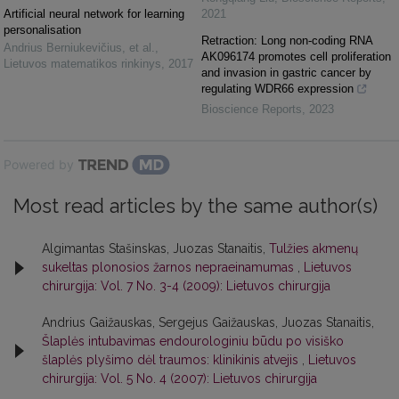
Artificial neural network for learning
2021
personalisation
Retraction: Long non-coding RNA
Andrius Berniukevičius, et al.
,
AK096174 promotes cell proliferation
Lietuvos matematikos rinkinys
,
2017
and invasion in gastric cancer by
regulating WDR66 expression
Bioscience Reports
,
2023
Powered by
Most read articles by the same author(s)
Algimantas Stašinskas, Juozas Stanaitis,
Tulžies akmenų
sukeltas plonosios žarnos nepraeinamumas
,
Lietuvos
chirurgija: Vol. 7 No. 3-4 (2009): Lietuvos chirurgija
Andrius Gaižauskas, Sergejus Gaižauskas, Juozas Stanaitis,
Šlaplės intubavimas endourologiniu būdu po visiško
šlaplės plyšimo dėl traumos: klinikinis atvejis
,
Lietuvos
chirurgija: Vol. 5 No. 4 (2007): Lietuvos chirurgija