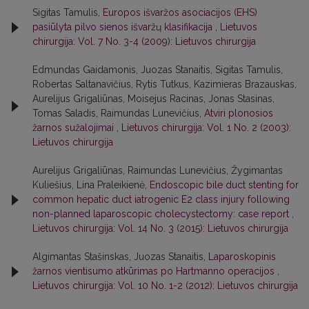
Sigitas Tamulis,
Europos išvaržos asociacijos (EHS)
pasiūlyta pilvo sienos išvaržų klasifikacija
,
Lietuvos
chirurgija: Vol. 7 No. 3-4 (2009): Lietuvos chirurgija
Edmundas Gaidamonis, Juozas Stanaitis, Sigitas Tamulis,
Robertas Saltanavičius, Rytis Tutkus, Kazimieras Brazauskas,
Aurelijus Grigaliūnas, Moisejus Racinas, Jonas Stasinas,
Tomas Saladis, Raimundas Lunevičius,
Atviri plonosios
žarnos sužalojimai
,
Lietuvos chirurgija: Vol. 1 No. 2 (2003):
Lietuvos chirurgija
Aurelijus Grigaliūnas, Raimundas Lunevičius, Žygimantas
Kuliešius, Lina Praleikienė,
Endoscopic bile duct stenting for
common hepatic duct iatrogenic E2 class injury following
non-planned laparoscopic cholecystectomy: case report
,
Lietuvos chirurgija: Vol. 14 No. 3 (2015): Lietuvos chirurgija
Algimantas Stašinskas, Juozas Stanaitis,
Laparoskopinis
žarnos vientisumo atkūrimas po Hartmanno operacijos
,
Lietuvos chirurgija: Vol. 10 No. 1-2 (2012): Lietuvos chirurgija