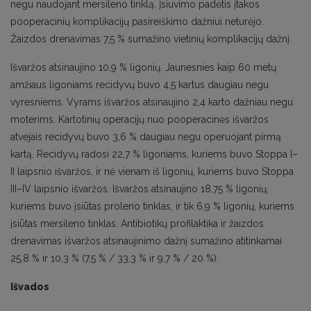
negu naudojant mersileno tinklą. Įsiuvimo padėtis įtakos
pooperacinių komplikacijų pasireiškimo dažniui neturėjo.
Žaizdos drenavimas 7,5 % sumažino vietinių komplikacijų dažnį.
Išvaržos atsinaujino 10,9 % ligonių. Jaunesnies kaip 60 metų
amžiaus ligoniams recidyvų buvo 4,5 kartus daugiau negu
vyresniems. Vyrams išvaržos atsinaujino 2,4 karto dažniau negu
moterims. Kartotinių operacijų nuo pooperacinės išvaržos
atvejais recidyvų buvo 3,6 % daugiau negu operuojant pirmą
kartą. Recidyvų radosi 22,7 % ligoniams, kuriems buvo Stoppa I–
II laipsnio išvaržos, ir nė vienam iš ligonių, kuriems buvo Stoppa
III–IV laipsnio išvaržos. Išvaržos atsinaujino 18,75 % ligonių,
kuriems buvo įsiūtas proleno tinklas, ir tik 6,9 % ligonių, kuriems
įsiūtas mersileno tinklas. Antibiotikų profilaktika ir žaizdos
drenavimas išvaržos atsinaujinimo dažnį sumažino atitinkamai
25,8 % ir 10,3 % (7,5 % / 33,3 % ir 9,7 % / 20 %).
Išvados