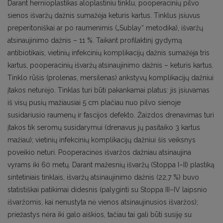
Darant hernioplastikas aloplastiniu tinklu, pooperacinių pilvo
sienos išvaržų dažnis sumažėja keturis kartus. Tinklus įsiuvus
preperitoniškai ar po raumenimis („Sublay“ metodika), išvaržų
atsinaujinimo dažnis – 11 %. Taikant profilaktinį gydymą
antibiotikais, vietinių infekcinių komplikacijų dažnis sumažėja tris
kartus, pooperacinių išvaržų atsinaujinimo dažnis – keturis kartus.
Tinklo rūšis (prolenas, mersilenas) ankstyvų komplikacijų dažniui
įtakos neturėjo. Tinklas turi būti pakankamai platus: jis įsiuvamas
iš visų pusių mažiausiai 5 cm plačiau nuo pilvo sienoje
susidariusio raumenų ir fascijos defekto. Žaizdos drenavimas turi
įtakos tik seromų susidarymui (drenavus jų pasitaiko 3 kartus
mažiau); vietinių infekcinių komplikacijų dažniui šis veiksnys
poveikio neturi. Pooperacinės išvaržos dažniau atsinaujina
vyrams iki 60 metų. Darant mažesnių išvaržų (Stoppa I–II) plastiką
sintetiniais tinklais, išvaržų atsinaujinimo dažnis (22,7 %) buvo
statistiškai patikimai didesnis (palyginti su Stoppa III–IV laipsnio
išvaržomis, kai nenustyta nė vienos atsinaujinusios išvaržos);
priežastys nėra iki galo aiškios, tačiau tai gali būti susiję su