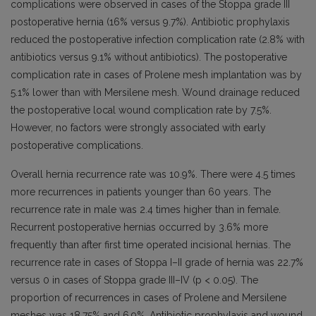
complications were observed in cases of the Stoppa grade III
postoperative hernia (16% versus 9.7%). Antibiotic prophylaxis
reduced the postoperative infection complication rate (2.8% with
antibiotics versus 9.1% without antibiotics). The postoperative
complication rate in cases of Prolene mesh implantation was by
5.1% lower than with Mersilene mesh. Wound drainage reduced
the postoperative local wound complication rate by 7.5%.
However, no factors were strongly associated with early
postoperative complications.
Overall hernia recurrence rate was 10.9%. There were 4.5 times
more recurrences in patients younger than 60 years. The
recurrence rate in male was 2.4 times higher than in female.
Recurrent postoperative hernias occurred by 3.6% more
frequently than after first time operated incisional hernias. The
recurrence rate in cases of Stoppa I–II grade of hernia was 22.7%
versus 0 in cases of Stoppa grade III–IV (p < 0.05). The
proportion of recurrences in cases of Prolene and Mersilene
meshes was 18.75% and 6.9%. Antibiotic prophylaxis and wound